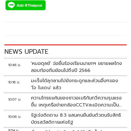
e
tt
p
e
ar
b
er
y
e
o
Li
o
n
k
k
NEWS UPDATE
'หมอตุลย์' จ่อยื่นร้องเรียนนายกฯ ขยายผลโกง
10:46 น.
สอบท้องถิ่นย้อนไปถึงปี 2566
มะเร็งได้ลุกลามไปยังกระดูกและส่วนอื่นๆของ
10:18 น.
'โจ ไบเดน' แล้ว
ความโกรธแค้นของชาวอเมริกันทวีความรุนแรง
10:07 น.
ขึ้น เหตุเครือข่ายกล้องCCTVละเมิดความเป็น
ส่วนตัว
รัฐเร่งติดตาม 8.3 แสนคนยืนยันตัวตนรับสิทธิ
10:06 น.
บัตรสวัสดิการแห่งรัฐ
9:54 น.