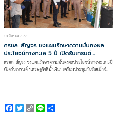
10 มีนาคม 2566
ศรชล. สัญจร ชงแผนรักษาความมั่นคงผล
ประโยชน์ทางทะเล 5 ปี เปิดรับเทรนด์
'เศรษฐกิจสีน้ำเงิน'
ศรชล. สัญจร ชงแผนรักษาความมั่นคงผลประโยชน์ทางทะเล 5ปี
เปิดรับเทรนด์ ‘เศรษฐกิจสีน้ำเงิน’ เตรียมประชุมกับจัสแม๊กซ์
สหรัฐฯใช้กม.เสริมสร้างความมั่นคงในภูมิภาคร่วมกัน ด้านองค์กร
ทางทะเลประเมินไทยใช้เทคโนโลยีทันสมัยในการปฏิบัติงาน
F
T
C
Li
S
ac
wi
o
n
h