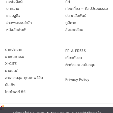
คอลัมนิสต์
กีฬา
บทความ
ท่องเที่ยว – ศิลปวัฒนธรรม
เศรษฐกิจ
ประชาสัมพันธ์
ข่าวพระราชสำนัก
ภูมิภาค
หนังสือพิมพ์
สิ่งแวดล้อม
ต่างประเทศ
PR & PRESS
อาชญากรรม
เกี่ยวกับเรา
X-CITE
ติดต่อและ สนับสนุน
ยานยนต์
สาธารณสุข-คุณภาพชีวิต
Privacy Policy
บันเทิง
ไทยโพสต์ ทีวี