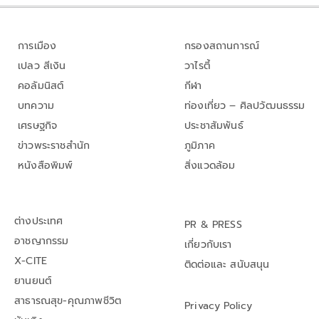
การเมือง
กรองสถานการณ์
เปลว สีเงิน
วาไรตี้
คอลัมนิสต์
กีฬา
บทความ
ท่องเที่ยว – ศิลปวัฒนธรรม
เศรษฐกิจ
ประชาสัมพันธ์
ข่าวพระราชสำนัก
ภูมิภาค
หนังสือพิมพ์
สิ่งแวดล้อม
ต่างประเทศ
PR & PRESS
อาชญากรรม
เกี่ยวกับเรา
X-CITE
ติดต่อและ สนับสนุน
ยานยนต์
สาธารณสุข-คุณภาพชีวิต
Privacy Policy