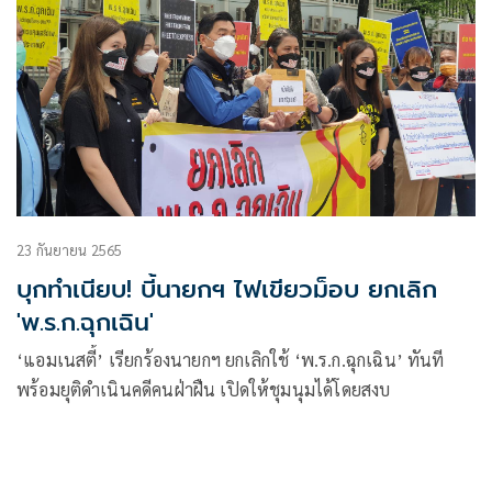
23 กันยายน 2565
บุกทำเนียบ! บี้นายกฯ ไฟเขียวม็อบ ยกเลิก
'พ.ร.ก.ฉุกเฉิน'
‘แอมเนสตี้’ เรียกร้องนายกฯ ยกเลิกใช้ ‘พ.ร.ก.ฉุกเฉิน’ ทันที
พร้อมยุติดำเนินคดีคนฝ่าฝืน เปิดให้ชุมนุมได้โดยสงบ