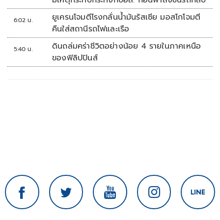
มีเหตุกระทบกระทั่งกับอส. ก่อนพาส่งขึ้นรถกลับ
ยูเครนโจมตีโรงกลั่นน้ำมันรัสเซีย มอสโกโจมตี
6:02 น.
คืนใส่สถานีรถไฟและเรือ
ดินถล่มคร่าชีวิตอย่างน้อย 4 รายในภาคเหนือ
5:40 น.
ของฟิลิปปินส์