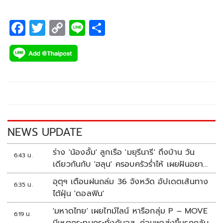
F
T
C
Li
S
ac
wi
o
n
h
e
tt
p
e
ar
b
er
y
e
o
Li
o
n
k
k
NEWS UPDATE
ร่าง 'น้องอั้ม' ลูกเรือ 'มยุรีนารี' ถึงบ้าน วัน
6:43 น.
เดียวกันกับ 'ฮลุน' ครอบครัวร่ำไห้ เผยฝันอยาก
เป็นทหารเรือ
อุตุฯ เตือนฝนถล่ม 36 จังหวัด อัปเดตเส้นทาง
6:35 น.
ไต้ฝุ่น 'ดอลฟิน'
'มหาดไทย' เผยไทม์ไลน์ หารือกลุ่ม P – MOVE
6:19 น.