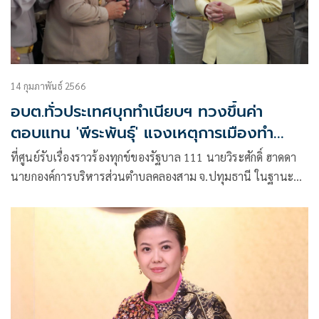
14 กุมภาพันธ์ 2566
อบต.ทั่วประเทศบุกทำเนียบฯ ทวงขึ้นค่า
ตอบแทน 'พีระพันธุ์' แจงเหตุการเมืองทำ
สะดุด
ที่ศูนย์รับเรื่องราวร้องทุกข์ของรัฐบาล 111 นายวิระศักดิ์ ฮาดดา
นายกองค์การบริหารส่วนตำบลคลองสาม จ.ปทุมธานี ในฐานะ
นายกสมาคมอบต.แห่งประเทศไทย พร้อมด้วยตัวแทนอบต.จาก
ภาคต่างๆทั่วประเทศประมาณ 50 คน