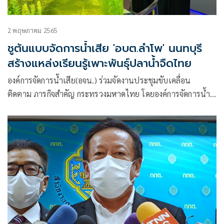
2 พฤษภาคม 2565
ชูต้นแบบจัดการน้ำเสีย 'อบต.ลำโพ' นนทบุรี
สร้างแหล่งเรียนรู้เพาะพันธุ์ปลาน้ำจืดไทย
องค์การจัดการน้ำเสีย(อจน.) ร่วมจัดงานประชุมขับเคลื่อน
ติดตาม ภารกิจสำคัญ กระทรวงมหาดไทย โดยองค์การจัดการน้ำ
เสียได้ร่วมนำเสนอผลการดำเนินงานในการประชุมขับเคลื่อน
และติดตามนโยบายของรัฐบาล และภารกิจสำคัญของกระทรวง
มหาดไทย