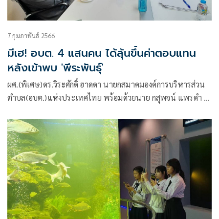
7 กุมภาพันธ์ 2566
มีเฮ! อบต. 4 แสนคน ได้ลุ้นขึ้นค่าตอบแทน
หลังเข้าพบ 'พีระพันธุ์'
ผศ.(พิเศษ)ดร.วิระศักดิ์ ฮาดดา นายกสมาคมองค์การบริหารส่วน
ตำบล(อบต.)แห่งประเทศไทย พร้อมด้วยนาย กสุพจน์ แพรดำ ผู้
อำนวยการสำนักงานสมาคมอบต