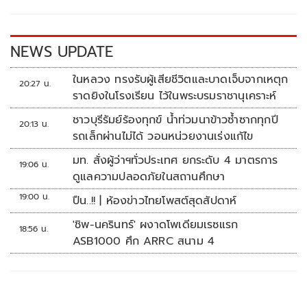
o
n
k
k
NEWS UPDATE
ในหลวง ทรงรับผู้เสียชีวิตและบาดเจ็บจากเหตุก
20:27 น.
ราดยิงในโรงเรียน ไว้ในพระบรมราชานุเคราะห์
ชาวบุรีรัมย์ร้องทุกข์ น้ำท่วมนาข้าวซ้ำซากทุกปี
20:13 น.
รถเล็กผ่านไม่ได้ วอนหน่วยงานเร่งแก้ไข
มท. สั่งผู้ว่าฯทั่วประเทศ ยกระดับ 4 มาตรการ
19:06 น.
ดูแลความปลอดภัยในสถานศึกษา
19:00 น.
ปืน..!! | ห้องข่าวไทยโพสต์สุดสัปดาห์
'ชิพ-นครินทร์' ผงาดโพเดียมเรซแรก
18:56 น.
ASB1000 ศึก ARRC สนาม 4