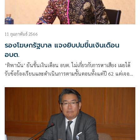
11 กุมภาพันธ์ 2566
รองโฆษกรัฐบาล แจงยิบปมขึ้นเงินเดือน
อบต.
‘ทิพานัน’ ยันขึ้นเงินเดือน อบต. ไม่เกี่ยวกับการหาเสียง เผยได้
รับข้อร้องเรียนและดำเนินการตามขั้นตอนทั้งแต่ปี 62 แต่เจอ
วิกฤติโควิดจึงชะลอไว้ ล่าสุดเข้าสู่คณะกรรมการกลั่นกรอง
กฎหมาย กระทรวงมหาดไทย และผ่านความเห็นชอบ 8 ก.พ. 66