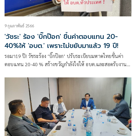
9 กุมภาพันธ์ 2566
'วัชระ' ร้อง 'บิ๊กป๊อก' ขึ้นค่าตอบแทน 20-
40%ให้ 'อบต.' เพราะไม่ขยับมาแล้ว 19 ปี!
รอมา19 ปี! วัชระร้อง ‘บิ๊กป๊อก’ ปรับระเบียบมหาดไทยขึ้นค่า
ตอบแทน 20-40 % สร้างขวัญกำลังใจให้ อบต.และสอดรับงานที่
เพิ่มเติม