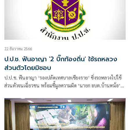
22 ธันวาคม 2566
ป.ป.ช. ฟันอาญา '2 บิ๊กท้องถิ่น' ใช้รถหลวง
ส่วนตัวโดยมิชอบ
ป.ป.ช. ฟันอาญา ‘รองปลัดเทศบาลเชียงราย’ ซิ่งรถหลวงไปใช้
ส่วนตัวจนเฉี่ยวชน พร้อมชี้มูลความผิด ‘นายก อบต.บ้านหม้อ’
เอากระบะราชการไปใช้โดยมิชอบ