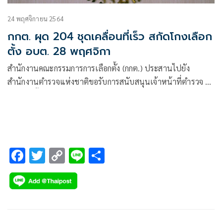
24 พฤศจิกายน 2564
กกต. ผุด 204 ชุดเคลื่อนที่เร็ว สกัดโกงเลือก
ตั้ง อบต. 28 พฤศจิกา
สำนักงานคณะกรรมการการเลือกตั้ง (กกต.) ประสานไปยัง
สำนักงานตำรวจแห่งชาติขอรับการสนับสนุนเจ้าหน้าที่ตำรวจ ใน
การแต่งตั้งเป็นชุดเคลื่อนที่เร็ว เพื่อปฏิบัติภารกิจในการป้อง
ปรามและหาข่าวเกี่ยวกับการกระทำความผิด
F
T
C
Li
S
ac
wi
o
n
h
e
tt
p
e
ar
b
er
y
e
o
Li