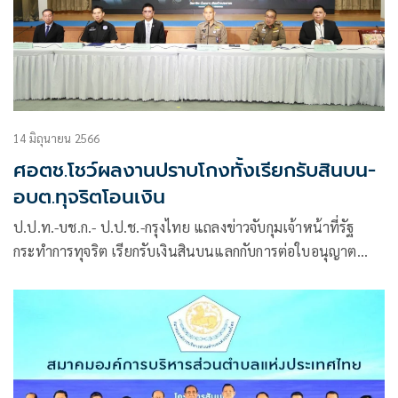
14 มิถุนายน 2566
ศอตช.โชว์ผลงานปราบโกงทั้งเรียกรับสินบน-
อบต.ทุจริตโอนเงิน
ป.ป.ท.-บช.ก.- ป.ป.ช.-กรุงไทย แถลงข่าวจับกุมเจ้าหน้าที่รัฐ
กระทำการทุจริต เรียกรับเงินสินบนแลกกับการต่อใบอนุญาต
ประกอบธุรกิจโรงแรม และทุจริตโอนเงินผ่านระบบ KTB
corporate online