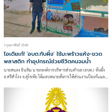
3 กุมภาพันธ์ 2568
ไอเดียเก๋! 'อบต.ทับผึ้ง' ใช้มะพร้าวแห้ง-ขวด
พลาสติก ทำอุปกรณ์ช่วยชีวิตคนจมน้ำ
นายสนอง อินทิม นายกองค์การบริหารส่วนตำบล (อบต.) ทับผึ้ง
อ.ศรีสำโรง จ.สุโขทัย ได้มอบหมายสั่งการให้ส่วนงานป้องกันและ
บรรเทาสาธารณภัย กับสำนักปลัด อบต. ดำเนินการสำรวจและ
จัดการแหล่งน้ำเสี่ยงในพื้นที่