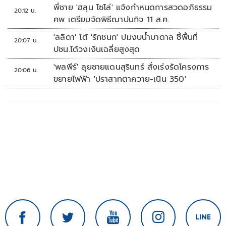
พี่ชาย 'ฮลุน โซโล่' แจ้งกำหนดการสวดอภิธรรม
20:12 น.
ศพ เตรียมจัดพิธีฌาปนกิจ 11 ส.ค.
'ลลิดา' โต้ 'รักชนก' ปมงบน้ำบาดาล ชี้พื้นที่
20:07 น.
ปชน.ได้วงเงินเฉลี่ยสูงสุด
'พลพีร์' ลุยชายแดนสุรินทร์ สั่งเร่งรัดโครงการ
20:06 น.
ขยายไฟฟ้า 'ปราสาทตาควาย-เนิน 350'