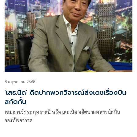
8 พฤษภาคม 2568
'เสธ.นิด' ดีดปากพวกวิจารณ์ส่งเดชเรื่องบิน
สกัดกั้น
พล.อ.ท.วัชระ ฤทธาคนี หรือ เสธ.นิด อดีตนายทหารนักบิน
กองทัพอากาศ