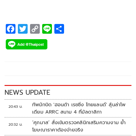
F
T
C
Li
S
ac
wi
o
n
h
e
tt
p
e
ar
b
er
y
e
o
Li
o
n
k
k
NEWS UPDATE
ทัพนักบิด 'ฮอนด้า เรซซิ่ง ไทยแลนด์' ลุ้นล่าโพ
20:43 น.
เดียม ARRC สนาม 4 ที่มัลดาลิกา
‘ศุภมาส’ สั่งเข้มตรวจคลินิกเสริมความงาม ย้ำ
20:32 น.
โฆษณาราคาต้องจ่ายจริง