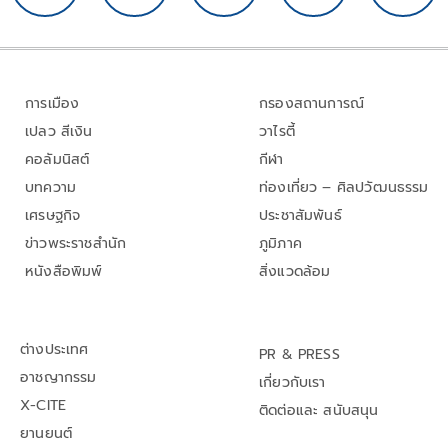
การเมือง
กรองสถานการณ์
เปลว สีเงิน
วาไรตี้
คอลัมนิสต์
กีฬา
บทความ
ท่องเที่ยว – ศิลปวัฒนธรรม
เศรษฐกิจ
ประชาสัมพันธ์
ข่าวพระราชสำนัก
ภูมิภาค
หนังสือพิมพ์
สิ่งแวดล้อม
ต่างประเทศ
PR & PRESS
อาชญากรรม
เกี่ยวกับเรา
X-CITE
ติดต่อและ สนับสนุน
ยานยนต์