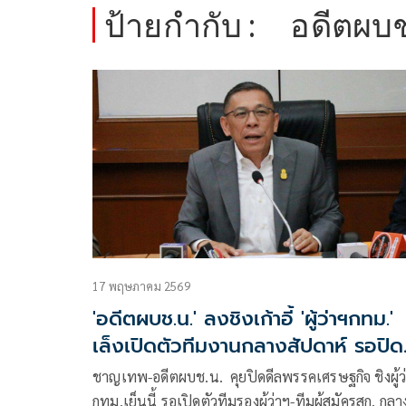
ป้ายกำกับ :
อดีตผบช
17 พฤษภาคม 2569
'อดีตผบช.น.' ลงชิงเก้าอี้ 'ผู้ว่าฯกทม.'
เล็งเปิดตัวทีมงานกลางสัปดาห์ รอปิด
ลสังกัดพรรคหรืออิสระ
ชาญเทพ-อดีตผบช.น. คุยปิดดีลพรรคเศรษฐกิจ ชิงผู้ว
กทม.เย็นนี้ รอเปิดตัวทีมรองผู้ว่าฯ-ทีมผู้สมัครสก. กลา