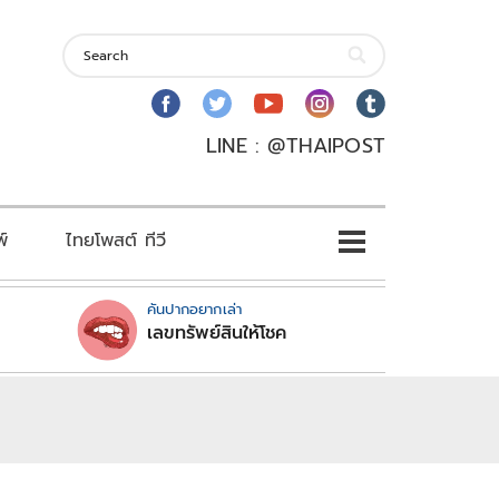
LINE : @THAIPOST
พ์
ไทยโพสต์ ทีวี
คันปากอยากเล่า
เลขทรัพย์สินให้โชค