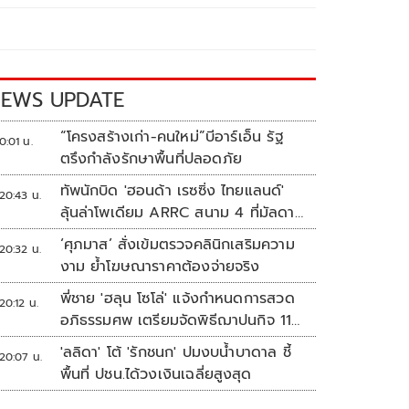
EWS UPDATE
“โครงสร้างเก่า-คนใหม่”บีอาร์เอ็น รัฐ
0:01 น.
ตรึงกำลังรักษาพื้นที่ปลอดภัย
ทัพนักบิด 'ฮอนด้า เรซซิ่ง ไทยแลนด์'
20:43 น.
ลุ้นล่าโพเดียม ARRC สนาม 4 ที่มัลดาลิ
กา
‘ศุภมาส’ สั่งเข้มตรวจคลินิกเสริมความ
20:32 น.
งาม ย้ำโฆษณาราคาต้องจ่ายจริง
พี่ชาย 'ฮลุน โซโล่' แจ้งกำหนดการสวด
20:12 น.
อภิธรรมศพ เตรียมจัดพิธีฌาปนกิจ 11
ส.ค.
'ลลิดา' โต้ 'รักชนก' ปมงบน้ำบาดาล ชี้
20:07 น.
พื้นที่ ปชน.ได้วงเงินเฉลี่ยสูงสุด