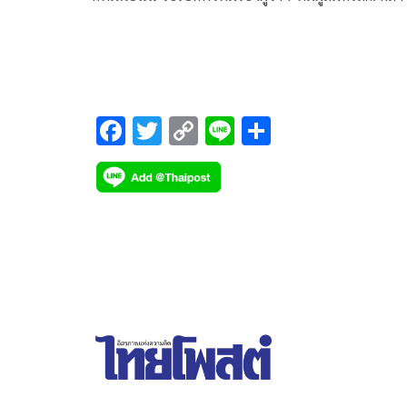
สัปดาห์ ลั่นหากเข้าไปบริหารกรุงเทพ รับจบปัญหาร
ชนรถเมล์
F
T
C
Li
S
ac
wi
o
n
h
e
tt
p
e
ar
b
er
y
e
o
Li
o
n
k
k