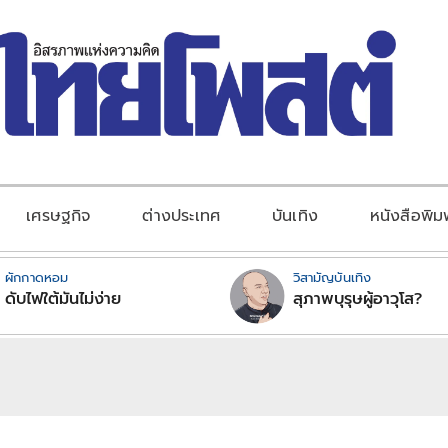
เศรษฐกิจ
ต่างประเทศ
บันเทิง
หนังสือพิม
ผักกาดหอม
วิสามัญบันเทิง
ดับไฟใต้มันไม่ง่าย
สุภาพบุรุษผู้อาวุโส?