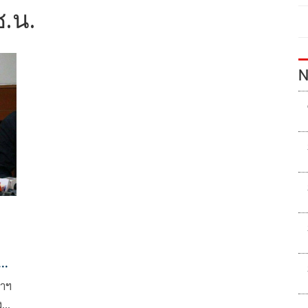
.น.
N
ดี
่าฯ
ง