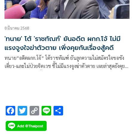
8 มีนาคม 2568
'ทนาย' โต้ 'ราชทัณฑ์' ยันอดีต ผกก.โจ้ ไม่มี
แรงจูงใจฆ่าตัวตาย เพิ่งคุยกันเรื่องสู้คดี
ทนาย”อดีตผกก.โจ้” โต้ราชทัณฑ์ ยันลูกความไม่สมัครใจขอขัง
เดี่ยว-และไม่ป่วยจิตเวช ชี้ไม่มีแรงจูงฆ่าตัวตาย เผยล่าสุดยังคุย
กันเรื่องต่อสู้คดีในชั้นอุทธรณ์
F
T
C
Li
S
ac
wi
o
n
h
e
tt
p
e
ar