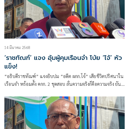
14 มีนาคม 2568
‘ราชทัณฑ์’ แจง อุ้มผู้คุมเรือนจำ โบ้ย ‘โจ้’ หัว
แข็ง!
“อธิบดีราชทัณฑ์” แจงยิบปม “อดีต ผกก.โจ้” เสียชีวิตปริศนาใน
เรือนจำ พร้อมตั้ง คกก. 2 ชุดสอบ ลั่นความจริงก็คือความจริง ยันมี
เอกสารเจ้าตัวขอย้ายแดนเอง