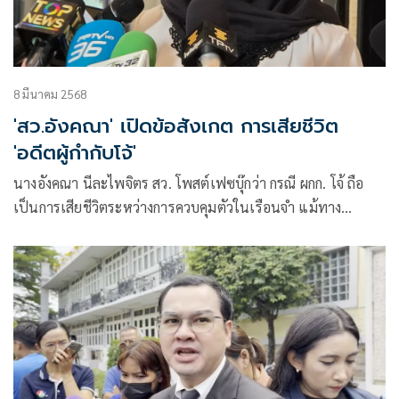
8 มีนาคม 2568
'สว.อังคณา' เปิดข้อสังเกต การเสียชีวิต
'อดีตผู้กำกับโจ้'
นางอังคณา นีละไพจิตร สว. โพสต์เฟซบุ๊กว่า กรณี ผกก. โจ้ ถือ
เป็นการเสียชีวิตระหว่างการควบคุมตัวในเรือนจำ แม้ทาง
ทัณฑสถานจะแจ้งว่าเป็นการฆ่าตัวตาย แต่มีหลายสิ่งที่เป็นข้อ
สังเกต คือ