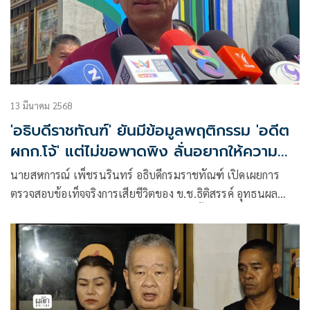
13 มีนาคม 2568
'อธิบดีราชทัณฑ์' ยันมีข้อมูลพฤติกรรม 'อดีต
ผกก.โจ้' แต่ไม่ขอพาดพิง ลั่นอยากให้ความ
จริงปรากฏ
นายสหการณ์ เพ็ชรนรินทร์ อธิบดีกรมราชทัณฑ์ เปิดเผยการ
ตรวจสอบข้อเท็จจริงการเสียชีวิตของ ข.ช.ธิติสรรค์ อุทธนผล
หรือ “อดีตผู้กำกับโจ้” ว่า กรมราชทัณฑ์ได้ตั้งคณะกรรมการ 2 ชุด