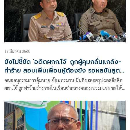
17 มีนาคม 2568
ยังไม่ชี้ชัด 'อดีตผกก.โจ้' ถูกผู้คุมกลั่นแกล้ง-
ทำร้าย สอบเพิ่มเพื่อนผู้ต้องขัง รอผลชันสูตร
ทางการ
คณะอนุกรรมการอุ้มหาย-ซ้อมทรมาน มีมติชะลอสรุปผลคดีอดีต
ผกก.โจ้ ถูกทำร้ายร่างกายในเรือนจำกลางคลองเปรม แจง ขอให้
สน.ประชาชื่น ไปทำการสอบสวนให้ครบถ้วนรอบด้านก่อน เพื่อ
ให้ความยุติธรรมและโปร่งใส พร้อมรอผลชันสูตรพลิกศพ
ทางการจากนิติวิทย์ ยธ. – นิติเวช