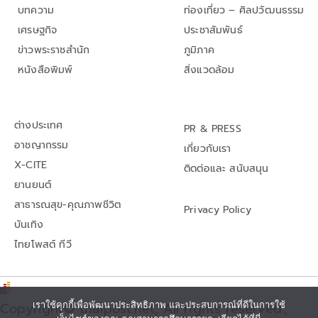
บทความ
ท่องเที่ยว – ศิลปวัฒนธรรม
เศรษฐกิจ
ประชาสัมพันธ์
ข่าวพระราชสำนัก
ภูมิภาค
หนังสือพิมพ์
สิ่งแวดล้อม
ต่างประเทศ
PR & PRESS
อาชญากรรม
เกี่ยวกับเรา
X-CITE
ติดต่อและ สนับสนุน
ยานยนต์
สาธารณสุข-คุณภาพชีวิต
Privacy Policy
บันเทิง
ไทยโพสต์ ทีวี
Copyright© thaipost.net, All rights reserved.,
เราใช้คุกกี้เพื่อพัฒนาประสิทธิภาพ และประสบการณ์ที่ดีในการใช้