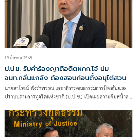
19 มีนาคม 2568
ป.ป.ช. รับคำร้องญาติอดีตผกก.โจ้ ปม
จนท.กลั่นแกล้ง ต้องสอบก่อนตั้งอนุไต่สวน
นายสาโรจน์ พึงรำพรรณ เลขาธิการคณะกรรมการป้องกันและ
ปราบปรามการทุจริตแห่งชาติ (ป.ป.ช.) เปิดเผยความคืบหน้าคดี
ร่ำรวยผิดปกติ และคดีอาญาของ พ.ต.อ.ธิติสรรค์ อุทธนผล หรือ
อดีตผู้กำกับโจ้