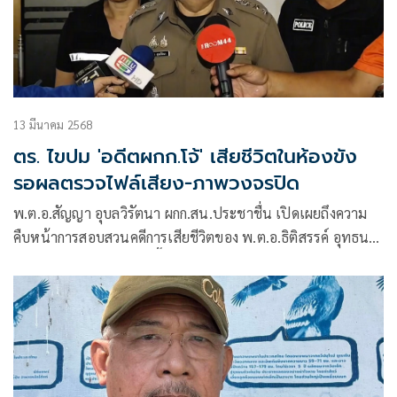
13 มีนาคม 2568
ตร. ไขปม 'อดีตผกก.โจ้' เสียชีวิตในห้องขัง
รอผลตรวจไฟล์เสียง-ภาพวงจรปิด
พ.ต.อ.สัญญา อุบลวิรัตนา ผกก.สน.ประชาชื่น เปิดเผยถึงความ
คืบหน้าการสอบสวนคดีการเสียชีวิตของ พ.ต.อ.ธิติสรรค์ อุทธน
ผล หรือ ผกก.โจ้ ว่า ขณะนี้อยู่ระหว่างการสอบปากคำผู้คุมขังแดน
5 ซึ่งการสอบปากคำทุกครั้งต้องมีอัยการร่วมสอบปากคำด้วย