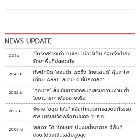
b
er
y
e
o
Li
o
n
k
k
NEWS UPDATE
“โครงสร้างเก่า-คนใหม่”บีอาร์เอ็น รัฐตรึงกำลัง
0:01 น.
รักษาพื้นที่ปลอดภัย
ทัพนักบิด 'ฮอนด้า เรซซิ่ง ไทยแลนด์' ลุ้นล่าโพ
20:43 น.
เดียม ARRC สนาม 4 ที่มัลดาลิกา
‘ศุภมาส’ สั่งเข้มตรวจคลินิกเสริมความงาม ย้ำ
20:32 น.
โฆษณาราคาต้องจ่ายจริง
พี่ชาย 'ฮลุน โซโล่' แจ้งกำหนดการสวดอภิธรรม
20:12 น.
ศพ เตรียมจัดพิธีฌาปนกิจ 11 ส.ค.
'ลลิดา' โต้ 'รักชนก' ปมงบน้ำบาดาล ชี้พื้นที่
20:07 น.
ปชน.ได้วงเงินเฉลี่ยสูงสุด