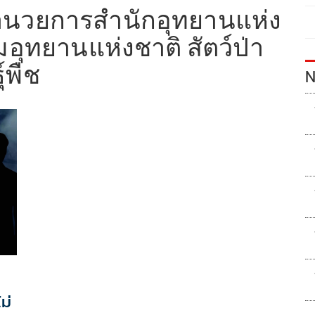
อำนวยการสำนักอุทยานแห่ง
มอุทยานแห่งชาติ สัตว์ป่า
์พืช
N
ม่