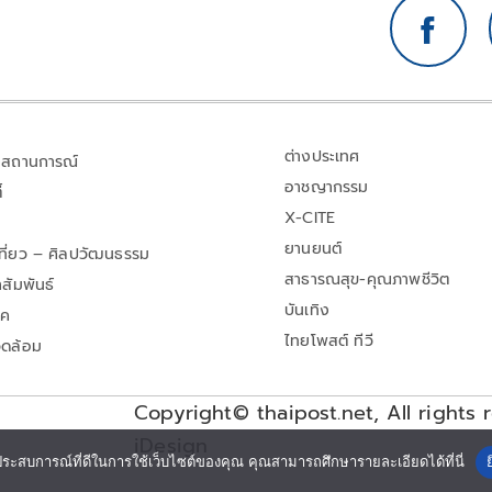
ต่างประเทศ
สถานการณ์
อาชญากรรม
้
X-CITE
ยานยนต์
เที่ยว – ศิลปวัฒนธรรม
สาธารณสุข-คุณภาพชีวิต
สัมพันธ์
บันเทิง
าค
ไทยโพสต์ ทีวี
วดล้อม
Copyright© thaipost.net, All rights 
iDesign
ประสบการณ์ที่ดีในการใช้เว็บไซต์ของคุณ คุณสามารถศึกษารายละเอียดได้ที่นี่