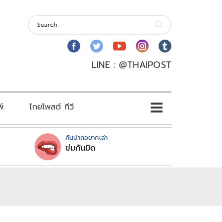
LINE : @THAIPOST
พ์
ไทยโพสต์ ทีวี
คันปากอยากเล่า
ข่มกันมิด