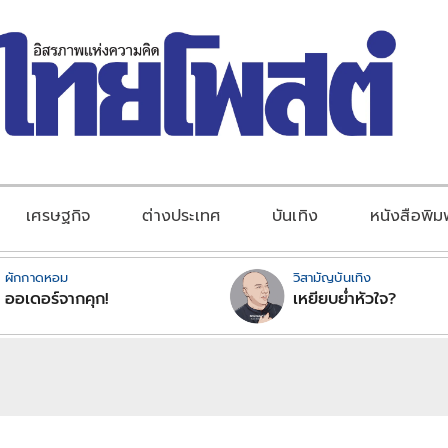
เศรษฐกิจ
ต่างประเทศ
บันเทิง
หนังสือพิม
ผักกาดหอม
วิสามัญบันเทิง
ออเดอร์จากคุก!
เหยียบย่ำหัวใจ?