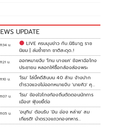
EWS UPDATE
LIVE ครบมุมข่าว กับ..นิธินาฏ ราช
11:34 น.
นิยม | ล่มซ้ำซาก ชาติสะดุด..!
ออกหมายจับ 'โทน บางแค' ข้อหาฉ้อโกง
11:21 น.
ประชาชน หลอกให้ซื้อกล้องส่องพระ
'โรม' ไล่บี้คดีสินบน 40 ล้าน ง้างปาก
11:10 น.
ตำรวจแจงไม่ออกหมายจับ 'นายคิว' คุม
เว็บพนัน
'โรม' ข้องใจโกงท้องถิ่นตัดตอนนักการ
11:07 น.
เมือง! ฟุ้งขยี้ต่อ
'อนุทิน' ต้อนรับ 'มิน อ่อง หล่าย' สม
11:05 น.
เกียรติ! นำตรวจแถวกองทหาร
เกียรติยศ