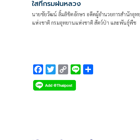
ใสที่กรมฝนหลวง
นายชัยวัฒน์ ลิ้มลิขิตอักษร อดีตผู้อำนวยการสำนักอุ
แห่งชาติ กรมอุทยานแห่งชาติ สัตว์ป่า และพันธุ์พืช
F
T
C
Li
S
ac
wi
o
n
h
e
tt
p
e
ar
b
er
y
e
o
Li
o
n
k
k