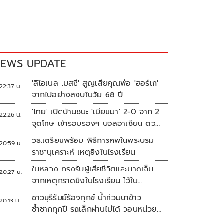
EWS UPDATE
'ลิโอเนล เมสซี' สูญเสียคุณพ่อ 'ฮอร์เก'
22:37 น.
จากไปอย่างสงบในวัย 68 ปี
'ไทย' เปิดบ้านชนะ 'เมียนมา' 2-0 จาก 2
22:26 น.
จุดโทษ เข้ารอบรองฯ บอลอาเซียน ดวล
'สิงคโปร์'
วธ.เตรียมพร้อม พิธีการศพในพระบรม
20:59 น.
ราชานุเคราะห์ เหตุยิงในโรงเรียน
ในหลวง ทรงรับผู้เสียชีวิตและบาดเจ็บ
20:27 น.
จากเหตุกราดยิงในโรงเรียน ไว้ใน
พระบรมราชานุเคราะห์
ชาวบุรีรัมย์ร้องทุกข์ น้ำท่วมนาข้าว
20:13 น.
ซ้ำซากทุกปี รถเล็กผ่านไม่ได้ วอนหน่วย