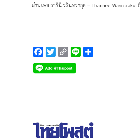
ผ่านเพจ ธารินี วรินทรากุล – Tharinee Warintrakul ถ
นายพีระพันธุ์ สาลีรัฐวิภาค อ
F
T
C
Li
S
ac
wi
o
n
h
e
tt
p
e
ar
b
er
y
e
o
Li
o
n
k
k