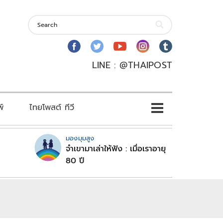
LINE : @THAIPOST
พ์
ไทยโพสต์ ทีวี
มองมุมสูง
จำเขามาเล่าให้ฟัง : เมื่อเราอายุ
80 ปี