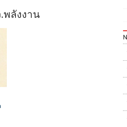
.พลังงาน
N
า