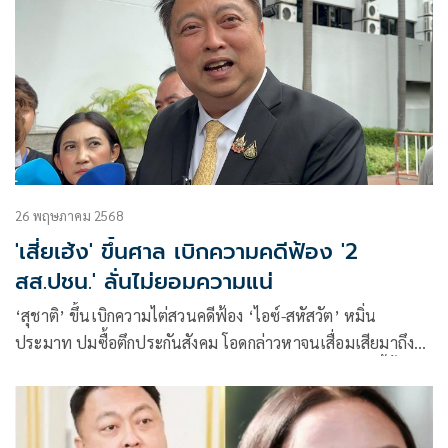
26 พฤษภาคม 2568
'เสี่ยเฮ้ง' ขึ้นศาล เบิกความคดีฟ้อง '2
สส.ปชน.' ลั่นไม่ยอมความแน่
‘สุชาติ’ ขึ้นเบิกความไต่สวนคดีฟ้อง ‘ไอซ์-สหัสวัต’ หมิ่น
ประมาท ปมซื้อตึกประกันสังคม โอดกล่าวหาจนเสื่อมเสียมาถึง
ครอบครัว ปัดฟ้องปิดปาก ลั่นไม่ยอมความอย่างแน่นอน ชี้ทั้งคู่
เกินเยียวยา