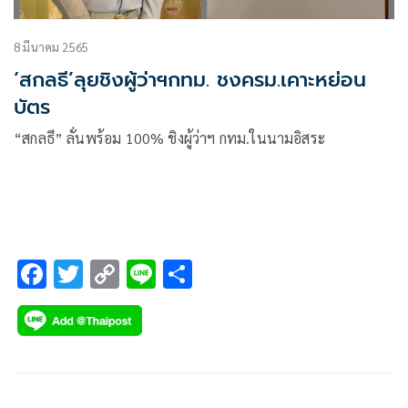
8 มีนาคม 2565
‘สกลธี’ลุยชิงผู้ว่าฯกทม. ชงครม.เคาะหย่อน
บัตร
“สกลธี” ลั่นพร้อม 100% ชิงผู้ว่าฯ กทม.ในนามอิสระ
F
T
C
Li
S
ac
wi
o
n
h
e
tt
p
e
ar
b
er
y
e
o
Li