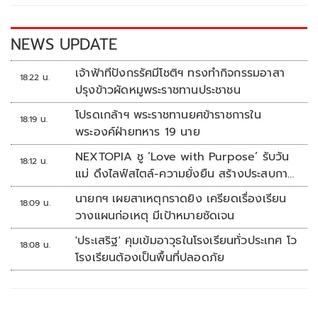
o
n
k
k
NEWS UPDATE
เจ้าฟ้าทีปังกรรัศมีโชติฯ ทรงทำกิจกรรมอาสา
18:22 น.
ปรุงข้าวผัดหมูพระราชทานประชาชน
โปรดเกล้าฯ พระราชทานยศข้าราชการใน
18:19 น.
พระองค์ฝ่ายทหาร 19 นาย
NEXTOPIA ชู ‘Love with Purpose’ รับวัน
18:12 น.
แม่ ดึงไลฟ์สไตล์-ความยั่งยืน สร้างประสบกา
รณ์ช้อปปิงมีความหมาย
นายกฯ เผยสาเหตุกราดยิง เครียดเรื่องเรียน
18:09 น.
วางแผนก่อเหตุ มีเป้าหมายชัดเจน
'ประเสริฐ' คุมเข้มอาวุธในโรงเรียนทั่วประเทศ โว
18:08 น.
โรงเรียนต้องเป็นพื้นที่ปลอดภัย