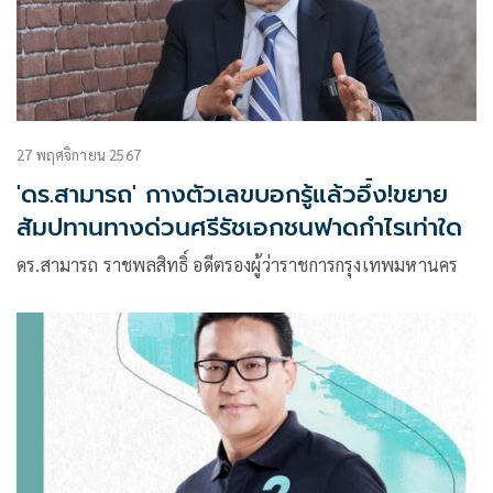
27 พฤศจิกายน 2567
'ดร.สามารถ' กางตัวเลขบอกรู้แล้วอึ้ง!ขยาย
สัมปทานทางด่วนศรีรัชเอกชนฟาดกำไรเท่าใด
ดร.สามารถ ราชพลสิทธิ์ อดีตรองผู้ว่าราชการกรุงเทพมหานคร