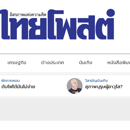
เศรษฐกิจ
ต่างประเทศ
บันเทิง
หนังสือพิม
ผักกาดหอม
วิสามัญบันเทิง
ดับไฟใต้มันไม่ง่าย
สุภาพบุรุษผู้อาวุโส?