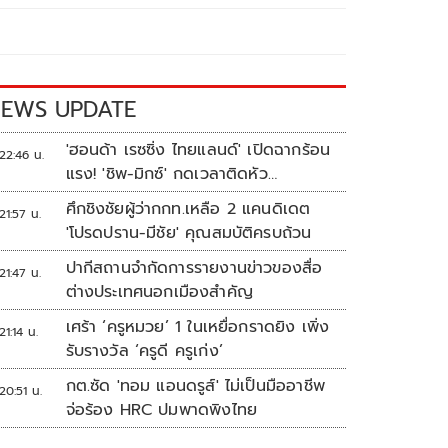
EWS UPDATE
'ฮอนด้า เรซซิ่ง ไทยแลนด์' เปิดฉากร้อน
22:46 น.
แรง! 'ชิพ-มิกซ์' กดเวลาติดหัว
แถว ARRC สนาม 4 ที่มัลดาลิกา
ศึกชิงชัยผู้ว่ากกท.เหลือ 2 แคนดิเดต
21:57 น.
'โปรดปราน-มีชัย' คุณสมบัติครบถ้วน
ปากีสถานจำกัดการรายงานข่าวของสื่อ
21:47 น.
ต่างประเทศนอกเมืองสำคัญ
เศร้า ‘ครูหมวย’ 1 ในเหยื่อกราดยิง เพิ่ง
21:14 น.
รับรางวัล ‘ครูดี ครูเก่ง’
กต.ซัด 'ทอม แอนดรูส์' ไม่เป็นมืออาชีพ
20:51 น.
จ่อร้อง HRC ปมพาดพิงไทย