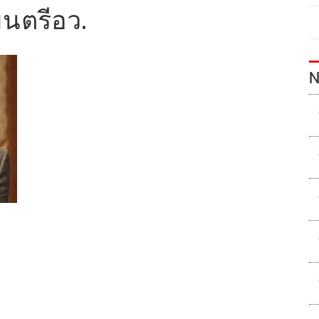
มนตรีอว.
N