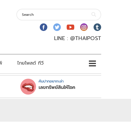
LINE : @THAIPOST
พ์
ไทยโพสต์ ทีวี
คันปากอยากเล่า
เลขทรัพย์สินให้โชค