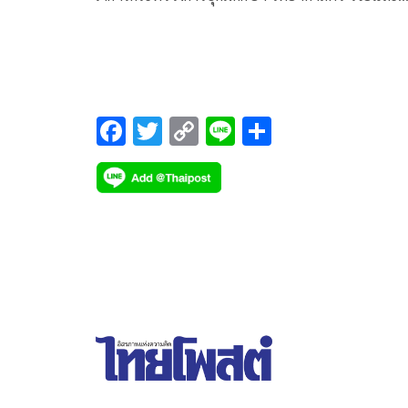
นวัตกรรม (อว.) โพสต์บทความ เรื่อง ยุท
F
T
C
Li
S
ac
wi
o
n
h
e
tt
p
e
ar
b
er
y
e
o
Li
o
n
k
k