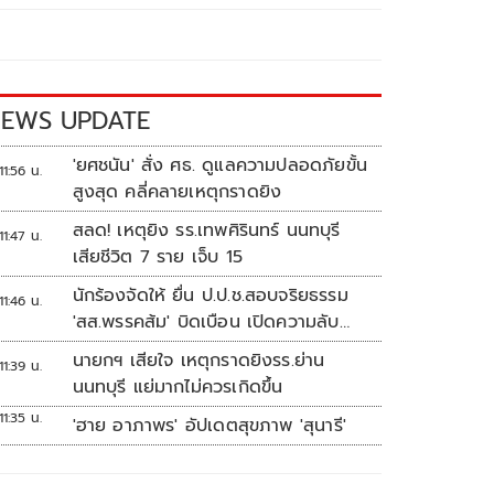
EWS UPDATE
'ยศชนัน' สั่ง ศธ. ดูแลความปลอดภัยขั้น
11:56 น.
สูงสุด คลี่คลายเหตุกราดยิง
สลด! เหตุยิง รร.เทพศิรินทร์ นนทบุรี
11:47 น.
เสียชีวิต 7 ราย เจ็บ 15
นักร้องจัดให้ ยื่น ป.ป.ช.สอบจริยธรรม
11:46 น.
'สส.พรรคส้ม' บิดเบือน เปิดความลับ
'บังเกอร์ทหาร'
นายกฯ เสียใจ เหตุกราดยิงรร.ย่าน
11:39 น.
นนทบุรี แย่มากไม่ควรเกิดขึ้น
11:35 น.
'ฮาย อาภาพร' อัปเดตสุขภาพ 'สุนารี'