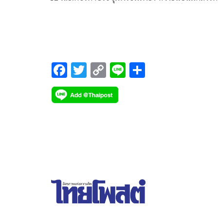
3 หมอ ทีมช่วยทักษิณตามเดืม ย้ำเป็นศักดิ์ศรีวงการ
แพทย์ จารึกถึงหมอรุ่นหลัง
F
T
C
Li
S
ac
wi
o
n
h
e
tt
p
e
ar
b
er
y
e
o
Li
o
n
k
k