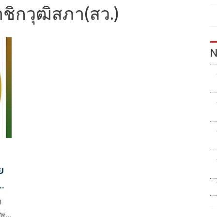
ชิกวุฒิสภา(สว.)
N
ย
า
ทษ