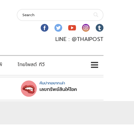
LINE : @THAIPOST
พ์
ไทยโพสต์ ทีวี
คันปากอยากเล่า
เลขทรัพย์สินให้โชค