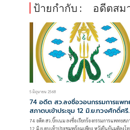
ป้ายกำกับ :
อดีตสมา
5 มิถุนายน 2568
74 อดีต สว.ลงชื่อวอนกรรมการแพท
สภาตบเข้าประชุม 12 มิ.ย.ทวงศักดิ์ศรี
วงการแพทย์
74 อดีต สว.บิ๊กเนม ลงชื่อเรียกร้องกรรมการแพทยสภ
12 มิ.ย.ตบเท้าประชุมพร้อมเพียง หวังยืนยันมติลงโ