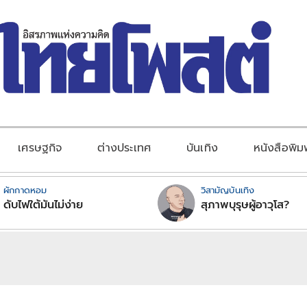
เศรษฐกิจ
ต่างประเทศ
บันเทิง
หนังสือพิม
ผักกาดหอม
วิสามัญบันเทิง
ดับไฟใต้มันไม่ง่าย
สุภาพบุรุษผู้อาวุโส?