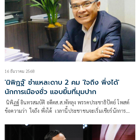
16 ธันวาคม 2568
'นิพิฏฐ์' ชำแหละดาบ 2 คม 'ใจถึง พึ่งได้'
นักการเมืองชั่ว แอบยิ้มที่มุมปาก
นิพิฏฐ์ อินทรสมบัติ อดีตส.ส.พัทลุง พรรคประชาธิปัตย์ โพสต์
ข้อความว่า ใจถึง พึ่งได้ เวลานี้ประชาชนจะเริ่มเชียร์นักการ
เมืองของเขา ด้วยคำพู