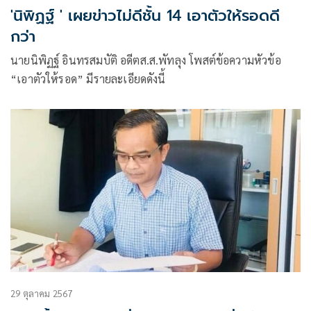
'นิพิฏฐ์ ' เผยข่าวไม่ดีชั้น 14 เอาตัวให้รอดดี
กว่า
นายนิพิฏฐ์ อินทรสมบัติ อดีตส.ส.พัทลุง โพสต์ข้อความหัวข้อ
“เอาตัวให้รอด” มีรายละเอียดดังนี้
29 ตุลาคม 2567