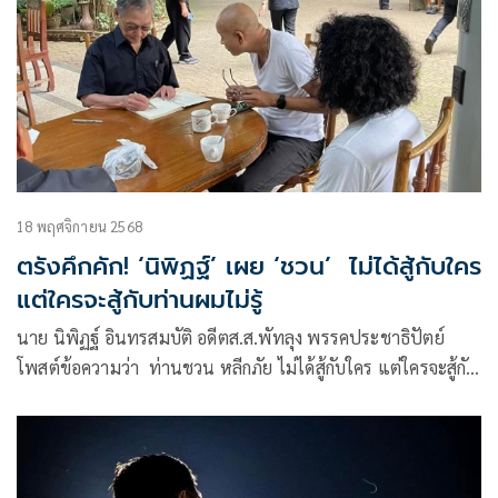
18 พฤศจิกายน 2568
ตรังคึกคัก! ‘นิพิฏฐ์’ เผย ‘ชวน’ ไม่ได้สู้กับใคร
แต่ใครจะสู้กับท่านผมไม่รู้
นาย นิพิฏฐ์ อินทรสมบัติ อดีตส.ส.พัทลุง พรรคประชาธิปัตย์
โพสต์ข้อความว่า ท่านชวน หลีกภัย ไม่ได้สู้กับใคร แต่ใครจะสู้กับ
ท่านผมไม่รู้