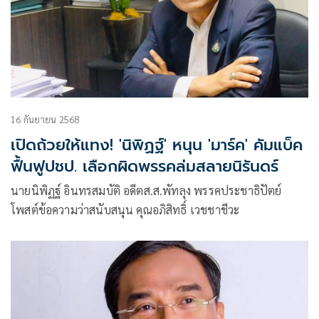
16 กันยายน 2568
เปิดถ้วยให้แทง! 'นิพิฏฐ์' หนุน 'มาร์ค' คัมแบ็ค
ฟื้นฟูปชป. เลือกผิดพรรคล่มสลายนิรันดร์
นายนิพิฏฐ์ อินทรสมบัติ อดีตส.ส.พัทลุง พรรคประชาธิปัตย์
โพสต์ข้อความว่าสนับสนุน คุณอภิสิทธิ์ เวชชาชีวะ