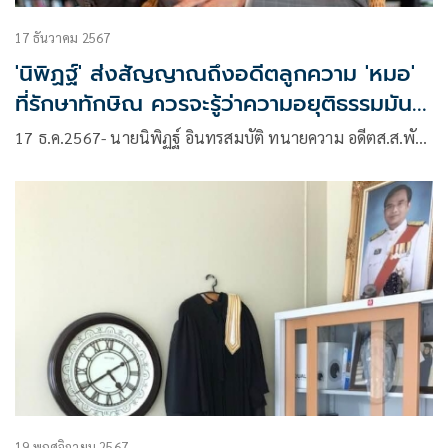
17 ธันวาคม 2567
'นิพิฏฐ์' ส่งสัญญาณถึงอดีตลูกความ 'หมอ'
ที่รักษาทักษิณ ควรจะรู้ว่าความอยุติธรรมมัน
เลวร้ายขนาดไหน
17 ธ.ค.2567- นายนิพิฏฐ์ อินทรสมบัติ ทนายความ อดีตส.ส.พั…
19 พฤศจิกายน 2567