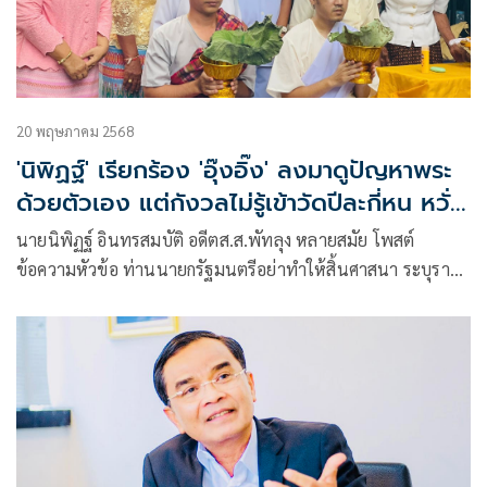
20 พฤษภาคม 2568
'นิพิฏฐ์' เรียกร้อง 'อุ๊งอิ๊ง' ลงมาดูปัญหาพระ
ด้วยตัวเอง แต่กังวลไม่รู้เข้าวัดปีละกี่หน หวั่น
จะสิ้นชาติ
นายนิพิฏฐ์ อินทรสมบัติ อดีตส.ส.พัทลุง หลายสมัย โพสต์
ข้อความหัวข้อ ท่านนายกรัฐมนตรีอย่าทำให้สิ้นศาสนา ระบุราย
ละเอียดว่าผมไม่เคยวิ