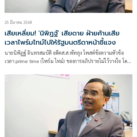
25 มีนาคม 2568
เสียเหลี่ยม! 'นิพิฏฐ์' เสียดาย ฝ่ายค้านเสีย
เวลาไพร์มไทม์ไปให้รัฐมนตรีดาหน้าชี้แจง
นายนิพิฏฐ์ อินทรสมบัติ อดีตส.ส.พัทลุง โพสต์ข้อความหัวข้อ
เวลา prime time (ไพร์ม ไทม์) ของการอภิปรายไม่ไว้วางใจ โดย
ระบุรา