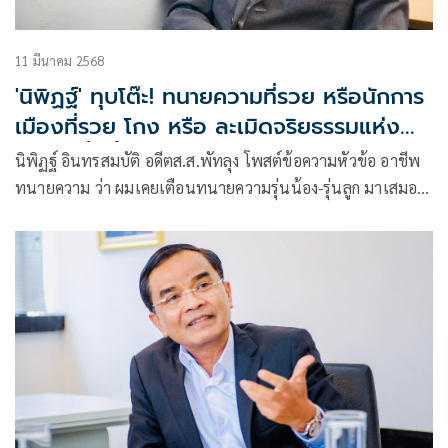
11 มีนาคม 2568
'นิพิฏฐ์' ทุบโต๊ะ! ทนายความที่รวย หรือนักการ
เมืองที่รวย โกง หรือ ละเมิดจริยธรรมแห่ง
วิชาชีพทั้งนั้น
นิพิฏฐ์ อินทรสมบัติ อดีตส.ส.พัทลุง โพสต์ข้อความหัวข้อ อาชีพ
ทนายความ ว่า ผมเคยเตือนทนายความรุ่นน้อง-รุ่นลูก มาเสมอ
ว่า เวลาว่าคว