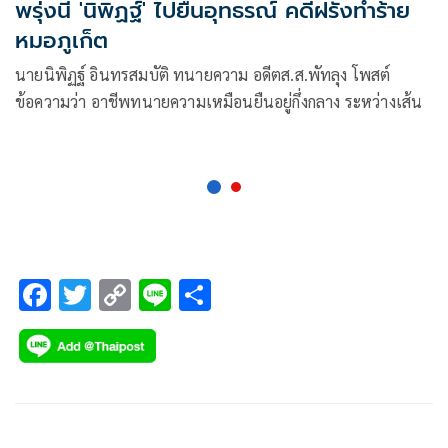
พรุ่งนี้ 'นิพิฏฐ์' ไปยื่นอุทธรณ์ คดีฝรั่งทำร้าย
หมอภูเก็ต
นายนิพิฏฐ์ อินทรสมบัติ ทนายความ อดีตส.ส.พัทลุง โพสต์
ข้อความว่า อาชีพทนายความเหมือนยืนอยู่กึ่งกลาง ระหว่างเส้น
F
T
C
Li
S
ac
wi
o
n
h
e
tt
p
e
ar
b
er
y
e
o
Li