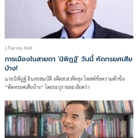
2 กันยายน 2568
การเมืองในสายตา 'นิพิฏฐ์' วันนี้ หัดทรยศเสีย
บ้าง!
นายนิพิฏฐ์ อินทรสมบัติ อดีตส.ส.พัทลุง โพสต์ข้อความหัวข้อ
“หัดทรยศเสียบ้าง” โดยระบุรายละเอียดว่า