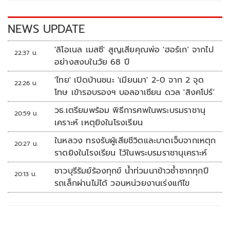
o
n
k
k
NEWS UPDATE
'ลิโอเนล เมสซี' สูญเสียคุณพ่อ 'ฮอร์เก' จากไป
22:37 น.
อย่างสงบในวัย 68 ปี
'ไทย' เปิดบ้านชนะ 'เมียนมา' 2-0 จาก 2 จุด
22:26 น.
โทษ เข้ารอบรองฯ บอลอาเซียน ดวล 'สิงคโปร์'
วธ.เตรียมพร้อม พิธีการศพในพระบรมราชานุ
20:59 น.
เคราะห์ เหตุยิงในโรงเรียน
ในหลวง ทรงรับผู้เสียชีวิตและบาดเจ็บจากเหตุก
20:27 น.
ราดยิงในโรงเรียน ไว้ในพระบรมราชานุเคราะห์
ชาวบุรีรัมย์ร้องทุกข์ น้ำท่วมนาข้าวซ้ำซากทุกปี
20:13 น.
รถเล็กผ่านไม่ได้ วอนหน่วยงานเร่งแก้ไข