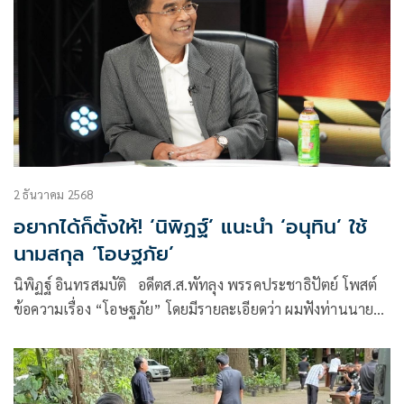
2 ธันวาคม 2568
อยากได้ก็ตั้งให้! ‘นิพิฏฐ์’ แนะนำ ‘อนุทิน’ ใช้
นามสกุล ‘โอษฐภัย’
นิพิฏฐ์ อินทรสมบัติ อดีตส.ส.พัทลุง พรรคประชาธิปัตย์ โพสต์
ข้อความเรื่อง “โอษฐภัย” โดยมีรายละเอียดว่า ผมฟังท่านนายก
รัฐมนตรี อ