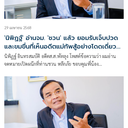
29 เมษายน 2568
'นิพิฏฐ์' อ่านจม. 'ชวน' แล้ว ยอมรับเจ็บปวด
และขมขื่นที่เห็นอดีตแม่ทัพสู้อย่างโดดเดี่ยว
และเดียวดาย
นิพิฏฐ์ อินทรสมบัติ อดีตส.ส.พัทลุง โพสต์ข้อความว่า ผมอ่าน
จดหมายเปิดผนึกที่ท่านชวน หลีกภัย ขอบคุณพี่น้อง
นครศรีธรรมราช ด้วย