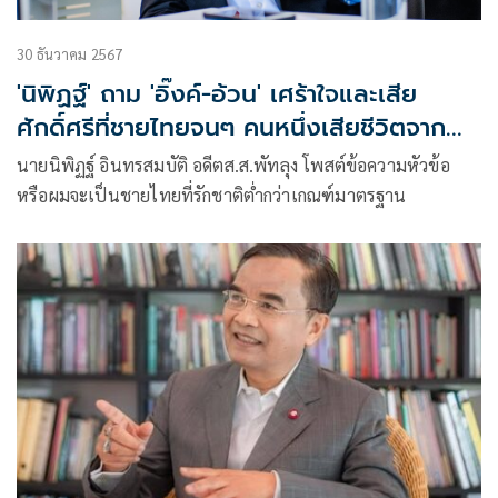
30 ธันวาคม 2567
'นิพิฏฐ์' ถาม 'อิ๊งค์-อ้วน' เศร้าใจและเสีย
ศักดิ์ศรีที่ชายไทยจนๆ คนหนึ่งเสียชีวิตจาก
เรือรบของเพื่อนบ้านหรือไม่
นายนิพิฏฐ์ อินทรสมบัติ อดีตส.ส.พัทลุง โพสต์ข้อความหัวข้อ
หรือผมจะเป็นชายไทยที่รักชาติต่ำกว่าเกณฑ์มาตรฐาน