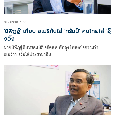
8 เมษายน 2568
'นิพิฏฐ์' เทียบ อเมริกันไล่ 'ทรัมป์' คนไทยไล่ 'อุ๊
งอิ๊ง'
นายนิพิฏฐ์ อินทรสมบัติ อดีตส.ส.พัทลุง โพสต์ข้อความว่า
อเมริกา: เริ่มไล่ประธานาธิบ