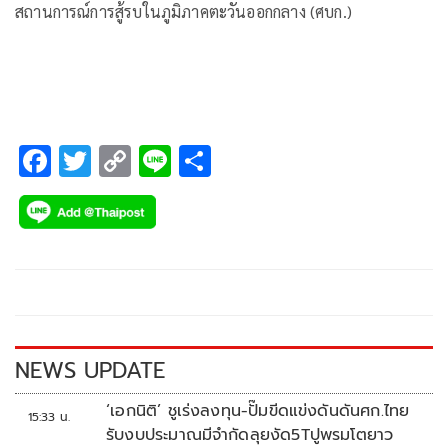
สถานการณ์การสู้รบในภูมิภาคตะวันออกกลาง (ศบก.)
F
T
C
Li
S
ac
wi
o
n
h
e
tt
p
e
ar
b
er
y
e
o
Li
o
n
k
k
NEWS UPDATE
‘เอกนิติ’ ชูเร่งลงทุน-ปั๊มขีดแข่งดันดันศก.ไทย
15:33 น.
รับงบประมาณมีจำกัดลุยงัด5Tปูพรมโตยาว