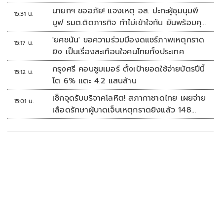
นายกฯ ขออภัย! แจงเหตุ อส. ปะทะผู้ชุมนุมพี
15:31 น.
มูฟ รมต.ติดภารกิจ ทำไม่เข้าใจกัน ยันพร้อมคุย
หาทางออก
'ยศชนัน' ขอความร่วมมืองดแชร์ภาพเหตุกราด
15:17 น.
ยิง เป็นเรื่องสะเทือนใจคนไทยทั้งประเทศ
กรุงศรี คอนซูมเมอร์ ตั้งเป้ายอดใช้จ่ายบัตรปีนี้
15:12 น.
โต 6% แตะ 4.2 แสนล้าน
เช็กจุดรับบริจาคโลหิต! สภากาชาดไทย เผยจ่าย
15:01 น.
เลือดรักษาผู้บาดเจ็บเหตุกราดยิงแล้ว 148
ยูนิต