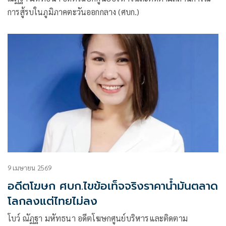
การสู้รบในภูมิภาคตะวันออกกลาง (ศบก.)
9 เมษายน 2569
อดีตโฆษก ศบก.ไขข้อเท็จจริงราคาน้ำมันตลาด
โลกลงแต่ไทยไม่ลง
โบว์ ณัฏฐา มหัทธนา อดีตโฆษกศูนย์บริหารและติดตาม