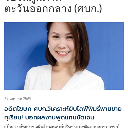
ตะวันออกกลาง (ศบก.)
29 เมษายน 2569
อดีตโฆษก ศบก.วิเคราะห์ยิบไลฟ์พิมรี่พายขาย
ทุเรียน! บอกผลงานพูดแทนชัดเจน
ณัฏฐา มหัทธนา อดีตโฆษกศูนย์บริหารและติดตามสถานการณ์