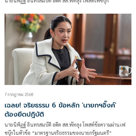
นายนิพิฏฐ์ อินทรสมบัติ อดีต สส.พัทลุง โพสต์เฟซบุ๊ก
7 กรกฎาคม 2568
เฉลย! จริยธรรม 6 ข้อหลัก 'นายกฯอิ๊งค์'
ต้องยึดปฎิบัติ
นายนิพิฏฐ์ อินทรสมบัติ อดีต สส.พัทลุง โพสต์ข้อความผ่านเฟ
ซบุ๊กในหัวข้อ “มาตรฐานจริยธรรมของนายกรัฐมนตรี”