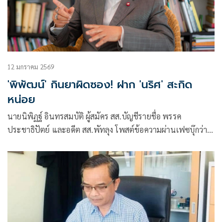
12 มกราคม 2569
'พิพัฒน์' กินยาผิดซอง! ฝาก 'นริศ' สะกิด
หน่อย
นายนิพิฏฐ์ อินทรสมบัติ ผู้สมัคร สส.บัญชีรายชื่อ พรรค
ประชาธิปัตย์ และอดีต สส.พัทลุง โพสต์ข้อความผ่านเฟซบุ๊กว่า
“คุณพิพัฒน์ รัชกิจประการ คงกินยาผิดซอง