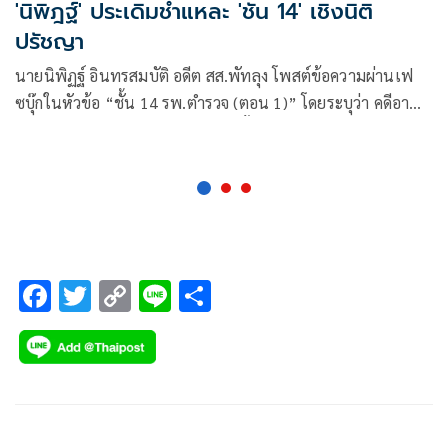
'นิพิฎฐ์' ประเดิมชำแหละ 'ชั้น 14' เชิงนิติ
ปรัชญา
นายนิพิฏฐ์ อินทรสมบัติ อดีต สส.พัทลุง โพสต์ข้อความผ่านเฟ
ซบุ๊กในหัวข้อ “ชั้น 14 รพ.ตำรวจ (ตอน 1)” โดยระบุว่า คดีอาญา
ของผู้ดำรงตำแหน่งทางการเมือง มีขั้นตอนต่างจากคดีอาญาของ
ประชาชนทั่วไป
F
T
C
Li
S
ac
wi
o
n
h
e
tt
p
e
ar
b
er
y
e
o
Li