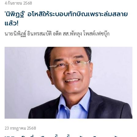
4 กันยายน 2568
'นิพิฏฐ์' อโหสิให้ระบอบทักษิณเพราะล่มสลาย
แล้ว!
นายนิพิฏฐ์ อินทรสมบัติ อดีต สส.พัทลุง โพสต์เฟซบุ๊ก
23 กรกฎาคม 2568