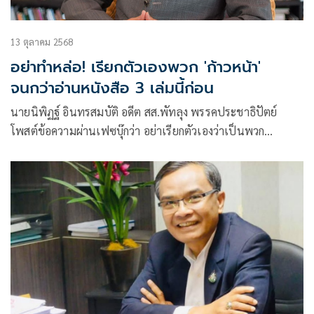
13 ตุลาคม 2568
อย่าทำหล่อ! เรียกตัวเองพวก 'ก้าวหน้า'
จนกว่าอ่านหนังสือ 3 เล่มนี้ก่อน
นายนิพิฏฐ์ อินทรสมบัติ อดีต สส.พัทลุง พรรคประชาธิปัตย์
โพสต์ข้อความผ่านเฟซบุ๊กว่า อย่าเรียกตัวเองว่าเป็นพวก
“ก้าวหน้า” และอย่าทำหล่อ เรียกคนอื่นว่าเป็น “ฝ่ายอนุรักษ์”
หรือ “อนุรักษ์นิยมก้าวหน้า”