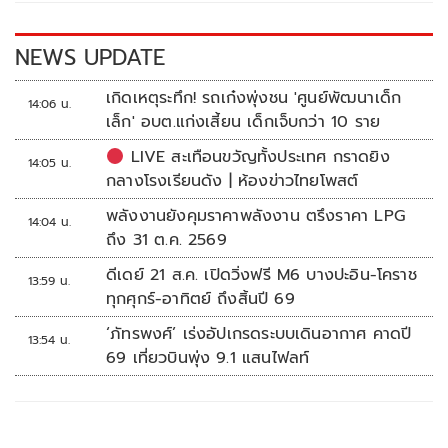
o
n
k
k
NEWS UPDATE
เกิดเหตุระทึก! รถเก๋งพุ่งชน 'ศูนย์พัฒนาเด็ก
14:06 น.
เล็ก' อบต.แก่งเสี้ยน เด็กเจ็บกว่า 10 ราย
LIVE สะเทือนขวัญทั้งประเทศ กราดยิง
14:05 น.
กลางโรงเรียนดัง | ห้องข่าวไทยโพสต์
พลังงานยังคุมราคาพลังงาน ตรึงราคา LPG
14:04 น.
ถึง 31 ต.ค. 2569
ดีเดย์ 21 ส.ค. เปิดวิ่งฟรี M6 บางปะอิน-โคราช
13:59 น.
ทุกศุกร์-อาทิตย์ ถึงสิ้นปี 69
‘ภัทรพงศ์’ เร่งอัปเกรดระบบเดินอากาศ คาดปี
13:54 น.
69 เที่ยวบินพุ่ง 9.1 แสนไฟลท์