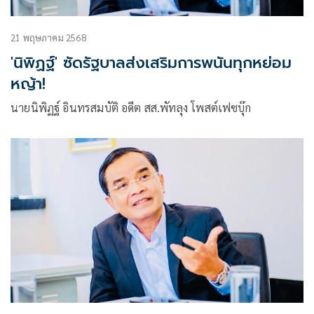
21 พฤษภาคม 2568
'นิพิฏฐ์' ซัดรัฐบาลส่งเสริมการพนันทุกหย่อม
หญ้า!
นายนิพิฏฐ์ อินทรสมบัติ อดีต สส.พัทลุง โพสต์เฟซบุ๊ก