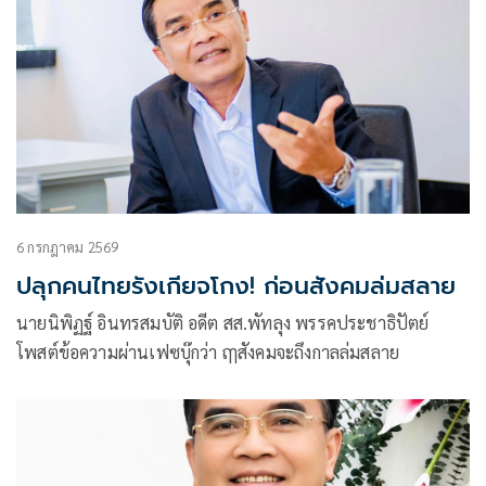
6 กรกฎาคม 2569
ปลุกคนไทยรังเกียจโกง! ก่อนสังคมล่มสลาย
นายนิพิฏฐ์ อินทรสมบัติ อดีต สส.พัทลุง พรรคประชาธิปัตย์
โพสต์ข้อความผ่านเฟซบุ๊กว่า ฤๅสังคมจะถึงกาลล่มสลาย