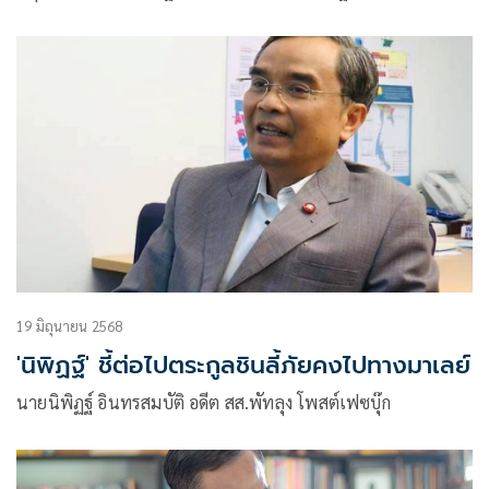
19 มิถุนายน 2568
'นิพิฏฐ์' ชี้ต่อไปตระกูลชินลี้ภัยคงไปทางมาเลย์
นายนิพิฏฐ์ อินทรสมบัติ อดีต สส.พัทลุง โพสต์เฟซบุ๊ก