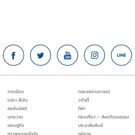
การเมือง
กรองสถานการณ์
เปลว สีเงิน
วาไรตี้
คอลัมนิสต์
กีฬา
บทความ
ท่องเที่ยว – ศิลปวัฒนธรรม
เศรษฐกิจ
ประชาสัมพันธ์
ข่าวพระราชสำนัก
ภูมิภาค