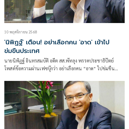
10 พฤศจิกายน 2568
'นิพิฏฐ์' เตือน! อย่าเลือกคน 'อาด' เข้าไป
ข่มขืนประเทศ
นายนิพิฏฐ์ อินทรสมบัติ อดีต สส.พัทลุง พรรคประชาธิปัตย์
โพสต์ข้อความผ่านเฟซบุ๊กว่า อย่าเลือกคน “อาด” ไปข่มขืน
ประเทศ