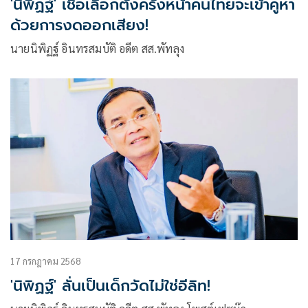
'นิพิฏฐ์' เชื่อเลือกตั้งครั้งหน้าคนไทยจะเข้าคูหา
ด้วยการงดออกเสียง!
นายนิพิฏฐ์ อินทรสมบัติ อดีต สส.พัทลุง
17 กรกฎาคม 2568
'นิพิฏฐ์' ลั่นเป็นเด็กวัดไม่ใช่อีลิท!