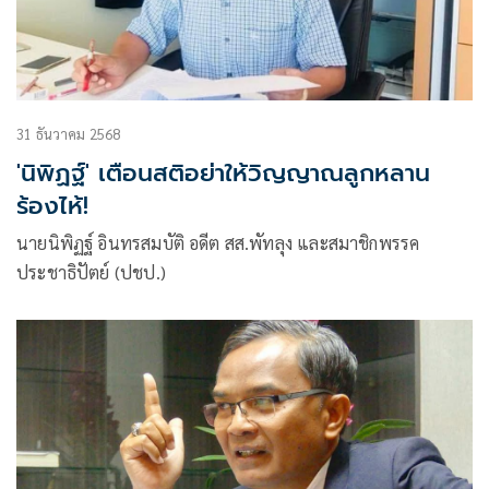
31 ธันวาคม 2568
'นิพิฏฐ์' เตือนสติอย่าให้วิญญาณลูกหลาน
ร้องไห้!
นายนิพิฏฐ์ อินทรสมบัติ อดีต สส.พัทลุง และสมาชิกพรรค
ประชาธิปัตย์ (ปชป.)