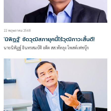
22 พฤษภาคม 2568
'นิพิฏฐ์' ซัดวุฒิสภายุคนี้ไร้วุฒิภาวะสิ้นดี!
นายนิพิฏฐ์ อินทรสมบัติ อดีต สส.พัทลุง โพสต์เฟซบุ๊ก