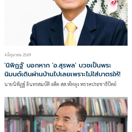
4 มิถุนายน 2569
'นิพิฏฐ์' บอกหาก 'อ.สุรพล' บวชเป็นพระ
นิมนต์เดินผ่านบ้านไปเลยเพราะไม่ใส่บาตรให้!
นายนิพิฏฐ์ อินทรสมบัติ อดีต สส.พัทลุง พรรคประชาธิปัตย์