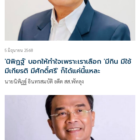
5 มิถุนายน 2568
'นิพิฏฐ์' บอกให้ทำใจเพราะเราเลือก 'มีกิน มีใช้
มีเกียรติ มีศักดิ์ศรี' ก็ได้แค่นี้แหละ
นายนิพิฏฐ์ อินทรสมบัติ อดีต สส.พัทลุง