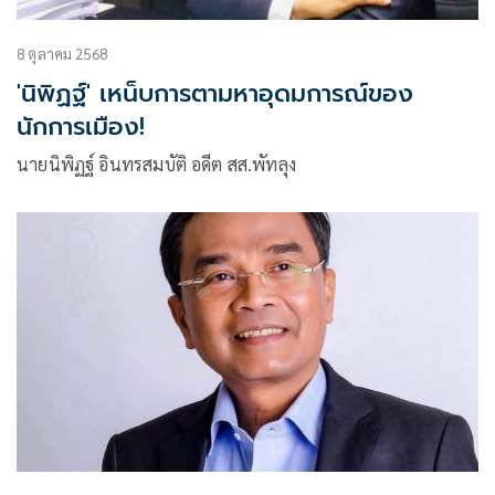
8 ตุลาคม 2568
'นิพิฏฐ์' เหน็บการตามหาอุดมการณ์ของ
นักการเมือง!
นายนิพิฏฐ์ อินทรสมบัติ อดีต สส.พัทลุง