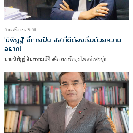
6 พฤศจิกายน 2568
'นิพิฏฐ์' ชี้การเป็น สส.ที่ดีต้องเริ่มด้วยความ
อยาก!
นายนิพิฏฐ์ อินทรสมบัติ อดีต สส.พัทลุง โพสต์เฟซบุ๊ก