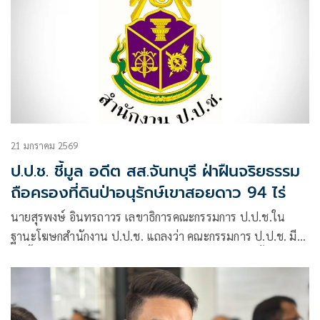
21 มกราคม 2569
ป.ป.ช. ชี้มูล อดีต สส.จันทบุรี ฝ่าฝืนจริยธรรม
ถือครองที่ดินป่าอนุรักษ์เขาสอยดาว 94 ไร่
นายสุรพงษ์ อินทรถาวร เลขาธิการคณะกรรมการ ป.ป.ช.ใน
ฐานะโฆษกสำนักงาน ป.ป.ช. แถลงว่า คณะกรรมการ ป.ป.ช. มี
มติชี้มูลความผิดพันตำรวจโท ฐนภัทร กิตติวงศา เมื่อครั้งดำรง
ตำแหน่ง สส.จังหวัดจันทบุรี ถือครองที่ดินจำนวน 3 แปลง เนื้อที่
รวม 94 – 1 – 59 ไร่ ในเขตรักษาพันธุ์สัตว์ป่าเขาสอยดาว
จังหวัดจันทบุรี โดยไม่มีคุณสมบัติที่จะครอบครองได้ตามกฎหมาย