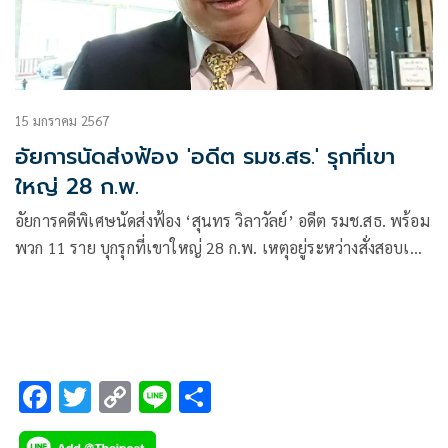
15 มกราคม 2567
อัยการนัดส่งฟ้อง 'อดีต รมช.สธ.' รุกที่เขา
ใหญ่ 28 ก.พ.
อัยการคดีพิเศษนัดส่งฟ้อง ‘สุนทร วิลาวัลย์’ อดีต รมช.สธ. พร้อม
พวก 11 ราย บุกรุกที่เขาใหญ่ 28 ก.พ. เหตุอยู่ระหว่างสั่งสอบเพิ่ม
ตามคำสั่ง อสส.
F
T
C
Li
S
ac
wi
o
n
h