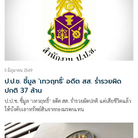
5 มิถุนายน 2569
ป.ป.ช. ชี้มูล 'เทวฤทธิ์' อดีต สส. ร่ำรวยผิด
ปกติ 37 ล้าน
ป.ป.ช. ชี้มูล ‘เทวฤทธิ์’ อดีต สส. ร่ำรวยผิดปกติ แต่เสียชีวิตแล้ว
ให้บังคับเอาทรัพย์สินจากกองมรดกแทน