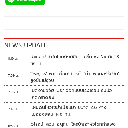
e
tt
p
e
ar
b
er
y
e
o
Li
o
n
k
k
NEWS UPDATE
ชำแหละ! ทำไมไทยถึงมีปืนมากขึ้น ชง 'อนุทิน' 3
8:19 น.
วิธีแก้
'วีระยุทธ' ฟาดเดือด! ใครทำ 'กำแพงคอร์รัปชัน'
7:59 น.
สูงขึ้นไม่รู้จบ
เปิดงานวิจัย 'มธ.' ออกแบบโรงเรียน รับมือ
7:36 น.
เหตุกราดยิง
แผ่นดินไหวเขย่าเมียนมา ขนาด 2.6 ห่าง
7:17 น.
แม่ฮ่องสอน 148 กม.
'วิโรจน์' สวน 'อนุทิน' ใครบ้าเอาหัวโขกกำแพง
6:53 น.