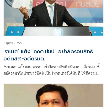
3 ตุลาคม 2568
'ราเมศ' แย้ง 'กกต.ปชป.' อย่าลิดรอนสิทธิ
อดีตสส.-อดีตรมต.
‘ราเมศ’ แย้ง กกต.พรรค อย่าลิดรอนสิทธิ อดีตสส.-อดีตรมต. ชี้
สมัครสมาชิกประชาธิปัตย์ เป็นโหวตเตอร์ได้ทันที ให้ตีความ
ตามเจตนารมณ์ข้อบังคับ