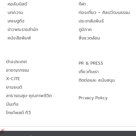
คอลัมนิสต์
กีฬา
บทความ
ท่องเที่ยว – ศิลปวัฒนธรรม
เศรษฐกิจ
ประชาสัมพันธ์
ข่าวพระราชสำนัก
ภูมิภาค
หนังสือพิมพ์
สิ่งแวดล้อม
ต่างประเทศ
PR & PRESS
อาชญากรรม
เกี่ยวกับเรา
X-CITE
ติดต่อและ สนับสนุน
ยานยนต์
สาธารณสุข-คุณภาพชีวิต
Privacy Policy
บันเทิง
ไทยโพสต์ ทีวี