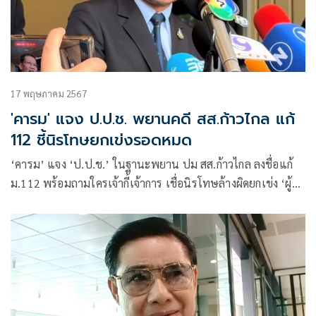
17 พฤษภาคม 2567
'คารม' แจง ป.ป.ช. พยานคดี สส.ก้าวไกล แก้
112 ชี้นิรโทษยกเข่งรอดหมด
‘คารม’ แจง ‘ป.ป.ช.’ ในฐานะพยาน ปม สส.ก้าวไกล ลงชื่อแก้
ม.112 พร้อมถามใครเจ้ากี้เจ้าการ เชื่อนิรโทษล้างผิดยกเข่ง ‘ผู้นำ
จิตวิญญาณ – สส.พรรคส้ม’ รอดหมด