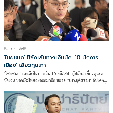
9 มกราคม 2569
'ไชยชนก' ชี้ชัดเส้นทางเงินมัด '10 นักการ
เมือง' เอี่ยวทุนเทา
‘ไชยชนก’ เผยมีเส้นทางเงิน 10 อดีตสส.- ผู้สมัคร เอี่ยวทุนเทา
ชัดเจน บอกยังมีทยอยออกมาอีก ขอรอ ‘รมว.ยุติธรรม’ อัปเดต
ยันเป็นเรื่องต้องทำ มีหลักฐาน-เบาะแส ไม่เกี่ยวการเมืองเลือกตั้ง