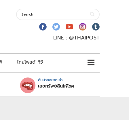
LINE : @THAIPOST
พ์
ไทยโพสต์ ทีวี
คันปากอยากเล่า
เลขทรัพย์สินให้โชค