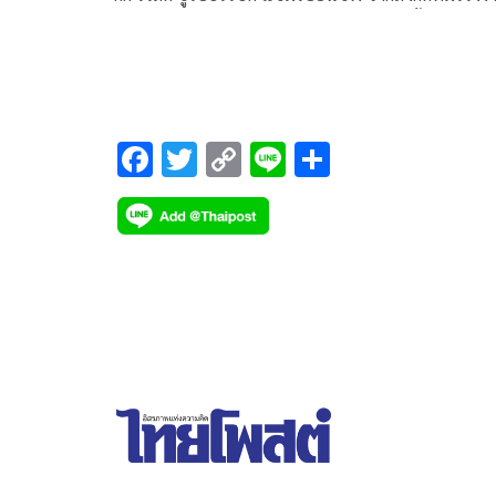
ฮอนด้า เอชอาร์ซี เสียหลักล้มในการซ้อมครั้งที่ 3 ก่อนท
ทีมแพทย์จะแถลงมีมติให้ถอนตัวจากการแข่งขันเรซ
ในวันเสาร์ เพื่อรักษาอาการบาดเจ็บ เตรียมลุ้นคัมแบ
วันอาทิตย์นี้ที่ ทีที เซอร์กิต แอสเซ่น ประเทศ
เนเธอร์แลนด์
F
T
C
Li
S
ac
wi
o
n
h
e
tt
p
e
ar
b
er
y
e
o
Li
o
n
k
k