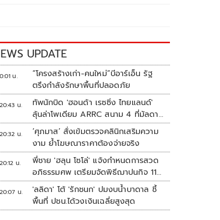
EWS UPDATE
“โครงสร้างเก่า-คนใหม่”บีอาร์เอ็น รัฐ
0:01 น.
ตรึงกำลังรักษาพื้นที่ปลอดภัย
ทัพนักบิด 'ฮอนด้า เรซซิ่ง ไทยแลนด์'
20:43 น.
ลุ้นล่าโพเดียม ARRC สนาม 4 ที่มัลดาลิ
กา
‘ศุภมาส’ สั่งเข้มตรวจคลินิกเสริมความ
20:32 น.
งาม ย้ำโฆษณาราคาต้องจ่ายจริง
พี่ชาย 'ฮลุน โซโล่' แจ้งกำหนดการสวด
20:12 น.
อภิธรรมศพ เตรียมจัดพิธีฌาปนกิจ 11
ส.ค.
'ลลิดา' โต้ 'รักชนก' ปมงบน้ำบาดาล ชี้
20:07 น.
พื้นที่ ปชน.ได้วงเงินเฉลี่ยสูงสุด