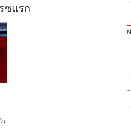
เรซแรก
N
ก
วใน
าน