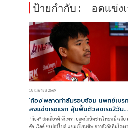
ป้ายกำกับ :
อดแข่ง
18 เมษายน 2569
'ก้อง'พลาดท่าล้มรอบซ้อม แพทย์เบร
ลงแข่งเรซแรก ลุ้นฟื้นตัวลงเรซ2วัน
อาทิตย์นี้
“ก้อง” สมเกียรติ จันทรา ยอดนักบิดชาวไทยหนึ่งเดีย
ศึก เวิลด์ ซูเปอร์ไบค์ แชมเปี้ยนชิพ จากสังกัดทีมโรงง