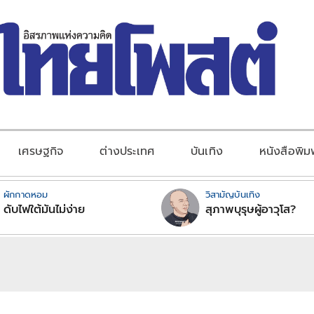
เศรษฐกิจ
ต่างประเทศ
บันเทิง
หนังสือพิม
ผักกาดหอม
วิสามัญบันเทิง
ดับไฟใต้มันไม่ง่าย
สุภาพบุรุษผู้อาวุโส?