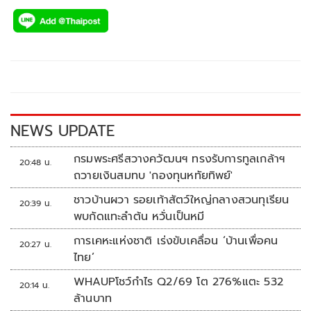
ac
wi
o
n
h
e
tt
p
e
ar
b
er
y
e
o
Li
o
n
k
k
NEWS UPDATE
กรมพระศรีสวางควัฒนฯ ทรงรับการทูลเกล้าฯ
20:48 น.
ถวายเงินสมทบ 'กองทุนหทัยทิพย์'
ชาวบ้านผวา รอยเท้าสัตว์ใหญ่กลางสวนทุเรียน
20:39 น.
พบกัดแทะลำต้น หวั่นเป็นหมี
การเคหะแห่งชาติ เร่งขับเคลื่อน ‘บ้านเพื่อคน
20:27 น.
ไทย’
WHAUPโชว์กำไร Q2/69 โต 276%แตะ 532
20:14 น.
ล้านบาท