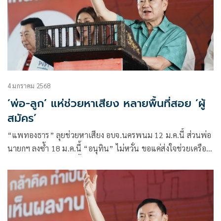
4 มกราคม 2568
‘พ่อ-ลูก’ แห่ช่วยหาเสียง หลายพื้นที่สอย ‘ผู้
สมัคร’
“แพทองธาร” ลุยช่วยหาเสียง อบจ.นครพนม 12 ม.ค.นี้ ส่วนพ่อ
นายกฯ ลงซ้ำ 18 ม.ค.นี้ “อนุทิน” ไม่หวั่น ขอแค่ส่งใจช่วยเครือ
ข่ายสีน้ำเงินรักษาเก้าอี้ภาคอีสาน