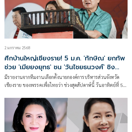
2 มกราคม 2568
ศึกบ้านใหญ่เชียงราย! 5 ม.ค. 'ทักษิณ' ยกทัพ
ช่วย 'เมียยงยุทธ' ชน 'วันไชยธนวงศ์' ชิง
นายก อบจ.
มีรายงานจากทีมงานเลือกตั้งนายกองค์การบริหารส่วนจังหวัด
เชียงราย ของพรรคเพื่อไทยว่า ช่วงสุดสัปดาห์นี้ วันอาทิตย์ที่ 5
ม.ค. นายทักษิณ ชินวัตร