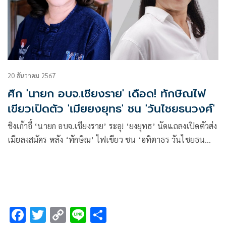
20 ธันวาคม 2567
ศึก 'นายก อบจ.เชียงราย' เดือด! ทักษิณไฟ
เขียวเปิดตัว 'เมียยงยุทธ' ชน 'วันไชยธนวงศ์'
ชิงเก้าอี้ ‘นายก อบจ.เชียงราย’ ระอุ! ‘ยงยุทธ’ นัดแถลงเปิดตัวส่ง
เมียลงสมัคร หลัง ‘ทักษิณ’ ไฟเขียว ชน ‘อทิตาธร วันไชยธน
วงศ์’ ส่วนพรรคส้มยังเงียบ
F
T
C
Li
S