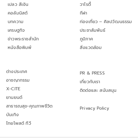
เปลว สีเงิน
วาไรตี้
คอลัมนิสต์
กีฬา
บทความ
ท่องเที่ยว – ศิลปวัฒนธรรม
เศรษฐกิจ
ประชาสัมพันธ์
ข่าวพระราชสำนัก
ภูมิภาค
หนังสือพิมพ์
สิ่งแวดล้อม
ต่างประเทศ
PR & PRESS
อาชญากรรม
เกี่ยวกับเรา
X-CITE
ติดต่อและ สนับสนุน
ยานยนต์
สาธารณสุข-คุณภาพชีวิต
Privacy Policy
บันเทิง
ไทยโพสต์ ทีวี