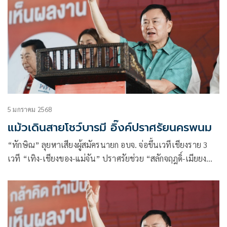
5 มกราคม 2568
แม้วเดินสายโชว์บารมี อิ๊งค์ปราศรัยนครพนม
“ทักษิณ” ลุยหาเสียงผู้สมัครนายก อบจ. จ่อขึ้นเวทีเชียงราย 3
เวที “เทิง-เชียงของ-แม่จัน” ปราศรัยช่วย “สลักจฤฎดิ์-เมียยง
ยุทธ” ก่อนเดินสายลำปาง-นครพนม-บึงกาฬ-หนองคาย-
มหาสารคาม-ศรีสะเกษ