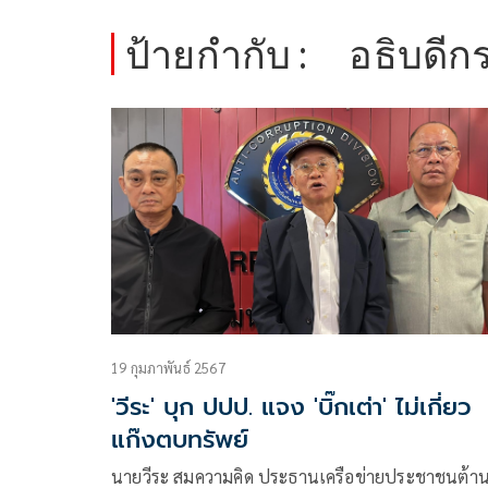
ป้ายกำกับ :
อธิบดีก
19 กุมภาพันธ์ 2567
'วีระ' บุก ปปป. แจง 'บิ๊กเต่า' ไม่เกี่ยว
แก๊งตบทรัพย์
นายวีระ สมความคิด ประธานเครือข่ายประชาชนต้า