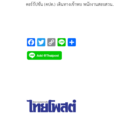
คอร์รัปชัน (คปต.) เดินทางเข้าพบ พนักงานสอบสวน
บก.ปปป.
F
T
C
Li
S
ac
wi
o
n
h
e
tt
p
e
ar
b
er
y
e
o
Li
o
n
k
k