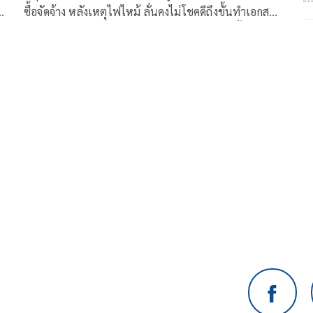
ซื้อจัดจ้าง หลังเหตุไฟไหม้ ลั่นคงไม่โชคดีถึงขั้นทำเอกสาร
สำคัญเสียหาย ดักคอ ‘อธิบดี’ ไร้ปัญหาความจำสั้น น่า
ชี้แจง 15 ก.พ. ได้