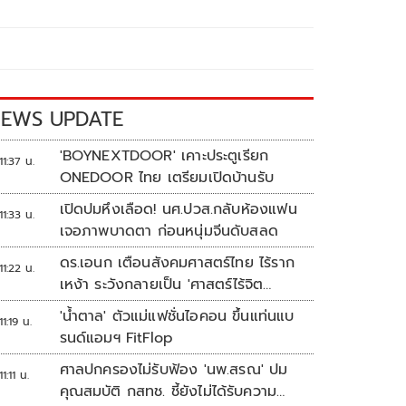
EWS UPDATE
'BOYNEXTDOOR' เคาะประตูเรียก
11:37 น.
ONEDOOR ไทย เตรียมเปิดบ้านรับ
เปิดปมหึงเลือด! นศ.ปวส.กลับห้องแฟน
11:33 น.
เจอภาพบาดตา ก่อนหนุ่มจีนดับสลด
ดร.เอนก เตือนสังคมศาสตร์ไทย ไร้ราก
11:22 น.
เหง้า ระวังกลายเป็น 'ศาสตร์ไร้จิต
วิญญาณ'
'น้ำตาล' ตัวแม่แฟชั่นไอคอน ขึ้นแท่นแบ
11:19 น.
รนด์แอมฯ FitFlop
ศาลปกครองไม่รับฟ้อง 'นพ.สรณ' ปม
11:11 น.
คุณสมบัติ กสทช. ชี้ยังไม่ได้รับความ