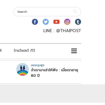
LINE : @THAIPOST
พ์
ไทยโพสต์ ทีวี
มองมุมสูง
จำเขามาเล่าให้ฟัง : เมื่อเราอายุ
80 ปี