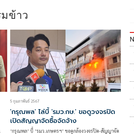
รมข้าว
N
5 กุมภาพันธ์ 2567
'กรุณพล' ไล่บี้ 'รมว.กษ.' ขอดูวงจรปิด
เปิดสัญญาจัดซื้อจัดจ้าง
น
‘กรุณพล’ บี้ ‘รมว.เกษตรฯ’ ขอดูกล้องวงจรปิด-สัญญาจัด