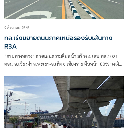
9 สิงหาคม 2565
ทล.เร่งขยายถนนภาคเหนือรองรับเส้นทาง
R3A
“กรมทางหลวง” กางแผนความคืบหน้า สร้าง 4 เลน ทล.1021
ตอน อ.เชียงคำ จ.พะเยา-อ.เทิง จ.เชียงราย คืบหน้า 80% วงเงิน
2,046 ล้านบาท คาดแล้วเสร็จ พ.ย.65 รองรับถนนสายเศรษกิจ
R3A เชื่อมคมนาคมประเทศลุ่มแม่น้ำโขง