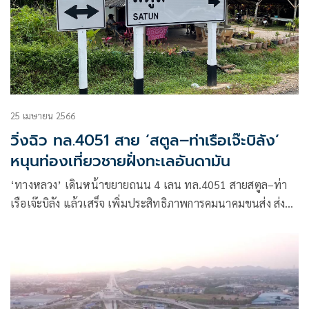
25 เมษายน 2566
วิ่งฉิว ทล.4051 สาย ‘สตูล–ท่าเรือเจ๊ะบิลัง’
หนุนท่องเที่ยวชายฝั่งทะเลอันดามัน
‘ทางหลวง’ เดินหน้าขยายถนน 4 เลน ทล.4051 สายสตูล–ท่า
เรือเจ๊ะบิลัง แล้วเสร็จ เพิ่มประสิทธิภาพการคมนาคมขนส่ง ส่ง
เสริมการขยายตัวทางเศรษฐกิจ หนุนการท่องเที่ยวชายฝั่งทะเล
อันดามัน