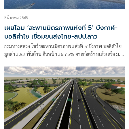
8 มีนาคม 2565
เผยโฉม ‘สะพานมิตรภาพแห่งที่ 5’ บึงกาฬ-
บอลิคำไซ เชื่อมขนส่งไทย-สปป.ลาว
กรมทางหลวง โชว์‘สะพานมิตรภาพแห่งที่ 5’บึงกาฬ-บอลิคำไซ
มูลค่า 3.93 พันล้าน คืบหน้า 36.75% คาดก่อสร้างแล้วเสร็จ ม.ค.
67 หนุนการเดินทาง–ขนส่ง–ท่องเที่ยวเชื่อมไทย-สปป.ลาว