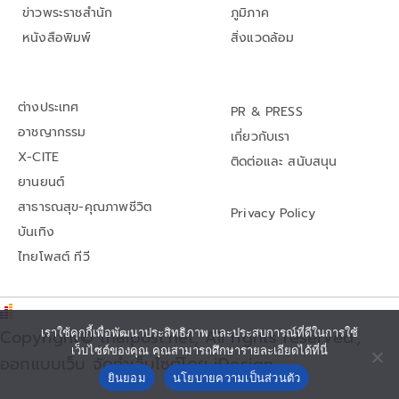
ข่าวพระราชสำนัก
ภูมิภาค
หนังสือพิมพ์
สิ่งแวดล้อม
ต่างประเทศ
PR & PRESS
อาชญากรรม
เกี่ยวกับเรา
X-CITE
ติดต่อและ สนับสนุน
ยานยนต์
สาธารณสุข-คุณภาพชีวิต
Privacy Policy
บันเทิง
ไทยโพสต์ ทีวี
Copyright© thaipost.net, All rights reserved.,
เราใช้คุกกี้เพื่อพัฒนาประสิทธิภาพ และประสบการณ์ที่ดีในการใช้
เว็บไซต์ของคุณ คุณสามารถศึกษารายละเอียดได้ที่นี่
ออกแบบเว็บ จัดทำเว็บไซต์โดย iDesign
ยินยอม
นโยบายความเป็นส่วนตัว