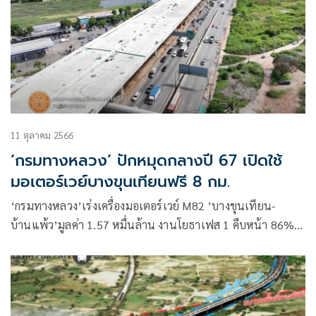
11 ตุลาคม 2566
‘กรมทางหลวง’ ปักหมุดกลางปี 67 เปิดใช้
มอเตอร์เวย์บางขุนเทียนฟรี 8 กม.
‘กรมทางหลวง’เร่งเครื่องมอเตอร์เวย์ M82 ’บางขุนเทียน-
บ้านแพ้ว’มูลค่า 1.57 หมื่นล้าน งานโยธาเฟส 1 คืบหน้า 86%
เล็งเปิดให้บริการบางช่วงกลางปี67 จ่อปิดตำนานถนน 7 ชั่วโคตร
ส่วนมอเตอร์เวย์ ‘บางปะอิน-โคราช’เสร็จครบตลอดสาย มิ.ย. 67