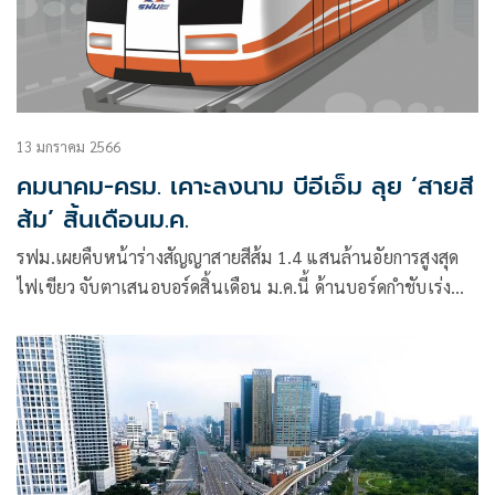
13 มกราคม 2566
คมนาคม-ครม. เคาะลงนาม บีอีเอ็ม ลุย ‘สายสี
ส้ม’ สิ้นเดือนม.ค.
รฟม.เผยคืบหน้าร่างสัญญาสายสีส้ม 1.4 แสนล้านอัยการสูงสุด
ไฟเขียว จับตาเสนอบอร์ดสิ้นเดือน ม.ค.นี้ ด้านบอร์ดกำชับเร่ง
จัดหาขบวนรถให้เร็วที่สุด หวั่นกระทบให้บริการประชาชน หลัง
งานก่อสร้างส่วนตะวันออกใกล้แล้วเสร็จ