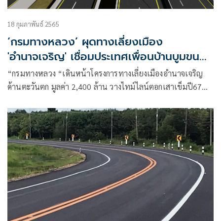
18 กุมภาพันธ์ 2565
‘กรมทางหลวง’ ผุดทางเลี่ยงเมือง
'อำนาจเจริญ' เชื่อมประเทศเพื่อนบ้านบูมขนส่ง
ภาคอีสาน
“กรมทางหลวง “เดินหน้าโครงการทางเลี่ยงเมืองอำนาจเจริญ
ด้านตะวันตก มูลค่า 2,400 ล้าน วางไทม์ไลน์ตอกเสาเข็มปี67
อัพเกรดเส้นทางขนส่งคมนาคม เชื่อมโยงอีสานสู่ประเทศเพื่อน
บ้านรองรับการพัฒนาสู่ศูนย์กลางเศรษฐกิจอนุภาคลุ่มแม่น้ำโขง-
AEC