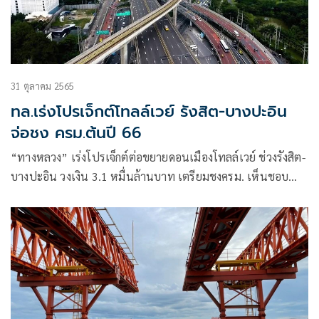
31 ตุลาคม 2565
ทล.เร่งโปรเจ็กต์โทลล์เวย์ รังสิต-บางปะอิน
จ่อชง ครม.ต้นปี 66
“ทางหลวง” เร่งโปรเจ็กต์ต่อขยายดอนเมืองโทลล์เวย์ ช่วงรังสิต-
บางปะอิน วงเงิน 3.1 หมื่นล้านบาท เตรียมชงครม. เห็นชอบ
มี.ค.66 คาดเปิดประมูลได้กลางปีหน้า เริ่มสร้างปี 67 เสร็จปี 70
เปิดบริการปี 71 เชื่อมเดินทางกรุงเทพฯ-ปริมณฑล