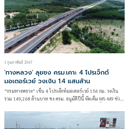
1 กุมภาพันธ์ 2567
'ทางหลวง' ลุยชง ครม.เคาะ 4 โปรเจ็กต์
มอเตอร์เวย์ วงเงิน 1.4 แสนล้าน
“กรมทางหลวง” เข็น 4 โปรเจ็กท์มอเตอร์เวย์ 156 กม. วงเงิน
รวม 149,268 ล้านบาท ชง ครม. อนุมัติปีนี้ จัดเต็ม M5-M9 ช่วง
บางขุนเทียน-บางบัวทอง ชวนเอกชนลงทุนปลายปีนี้ เริ่มสร้างปี
69-71 ขณะที่ M9 ช่วงบางบัวทอง-บางปะอิน ตั้งธงสร้างปี 68-71
ด้าน M8 ประเดิม ช่วงนครปฐม-ปากท่อก่อน เตรียมแผนสร้าง