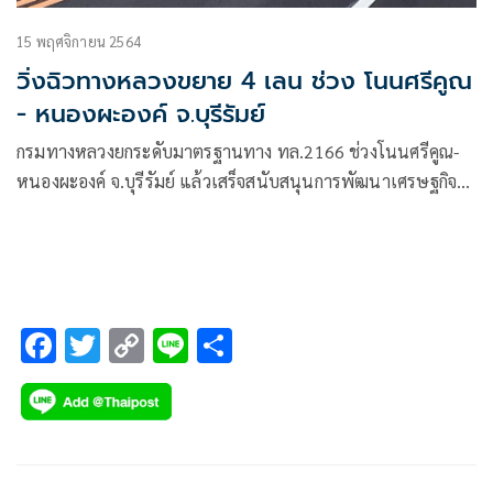
15 พฤศจิกายน 2564
วิ่งฉิวทางหลวงขยาย 4 เลน ช่วง โนนศรีคูณ
- หนองผะองค์ จ.บุรีรัมย์
กรมทางหลวงยกระดับมาตรฐานทาง ทล.2166 ช่วงโนนศรีคูณ-
หนองผะองค์ จ.บุรีรัมย์ แล้วเสร็จสนับสนุนการพัฒนาเศรษฐกิจ
และการท่องเที่ยวจังหวัดบุรีรัมย์
F
T
C
Li
S
ac
wi
o
n
h
e
tt
p
e
ar
b
er
y
e
o
Li