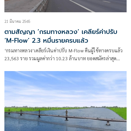
21 มีนาคม 2565
ตามสัญญา ‘กรมทางหลวง’ เคลียร์ค่าปรับ
‘M-Flow’ 2.3 หมื่นรายครบแล้ว
‘กรมทางหลวง’เคลียร์เงินค่าปรับ M-Flow คืนผู้ใช้ทางครบแล้ว
23,563 ราย รวมมูลค่ากว่า 10.23 ล้านบาท ยอดสมัครล่าสุด
1.87 แสนราย ส่วนรถในระบบเป็นสมาชิก 2.13 แสนคัน ย้ำ
อนุโลมเก็บค่าปรับถึง 31 มี.ค.นี้ เริ่มปรับจริง 10 เท่า ดีเดย์! 1
เม.ย. 65 ให้เวลาจ่ายภายใน 7 วัน