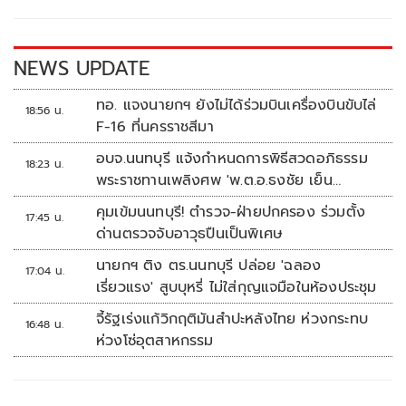
o
n
k
k
NEWS UPDATE
ทอ. แจงนายกฯ ยังไม่ได้ร่วมบินเครื่องบินขับไล่
18:56 น.
F-16 ที่นครราชสีมา
อบจ.นนทบุรี แจ้งกำหนดการพิธีสวดอภิธรรม
18:23 น.
พระราชทานเพลิงศพ 'พ.ต.อ.ธงชัย เย็น
ประเสริฐ'
คุมเข้มนนทบุรี! ตำรวจ-ฝ่ายปกครอง ร่วมตั้ง
17:45 น.
ด่านตรวจจับอาวุธปืนเป็นพิเศษ
นายกฯ ติง ตร.นนทบุรี ปล่อย 'ฉลอง
17:04 น.
เรี่ยวแรง' สูบบุหรี่ ไม่ใส่กุญแจมือในห้องประชุม
จี้รัฐเร่งแก้วิกฤติมันสำปะหลังไทย ห่วงกระทบ
16:48 น.
ห่วงโซ่อุตสาหกรรม