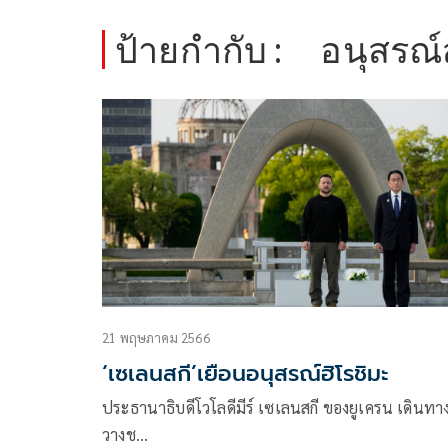
ป้ายกำกับ :
อนุสรณ์
21 พฤษภาคม 2566
‘เซเลนสกี’เยือนอนุสรณ์ฮิโรชิมะ
ประธานาธิบดีโวโลดีมีร์ เซเลนสกี ของยูเครน เดินทา
วางช…