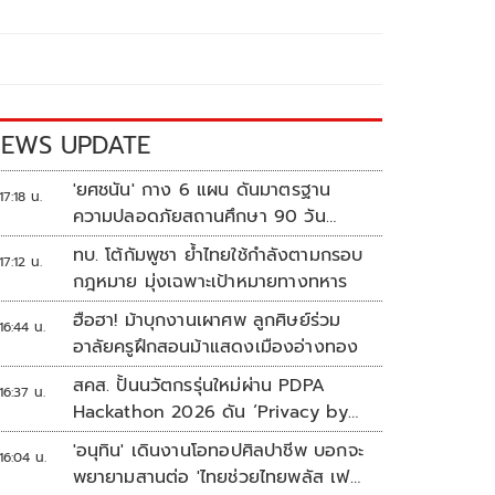
EWS UPDATE
'ยศชนัน' กาง 6 แผน ดันมาตรฐาน
17:18 น.
ความปลอดภัยสถานศึกษา 90 วัน
ป้องกันก่อเหตุรุนแรง
ทบ. โต้กัมพูชา ย้ำไทยใช้กำลังตามกรอบ
17:12 น.
กฎหมาย มุ่งเฉพาะเป้าหมายทางทหาร
ฮือฮา! ม้าบุกงานเผาศพ ลูกศิษย์ร่วม
16:44 น.
อาลัยครูฝึกสอนม้าแสดงเมืองอ่างทอง
สคส. ปั้นนวัตกรรุ่นใหม่ผ่าน PDPA
16:37 น.
Hackathon 2026 ดัน ‘Privacy by
Design for all’ สู่โซลูชันคุ้มครอง
'อนุทิน' เดินงานโอทอปศิลปาชีพ บอกจะ
16:04 น.
ข้อมูลส่วนบุคคลที่ใช้ได้จริง
พยายามสานต่อ 'ไทยช่วยไทยพลัส เฟส