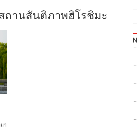
สถานสันติภาพฮิโรชิมะ
N
งมา