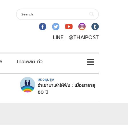
LINE : @THAIPOST
พ์
ไทยโพสต์ ทีวี
มองมุมสูง
จำเขามาเล่าให้ฟัง : เมื่อเราอายุ
80 ปี