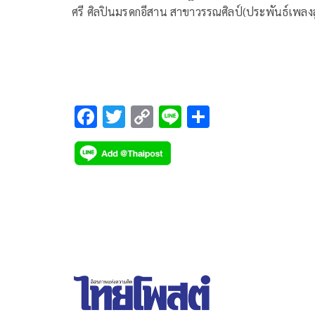
ศรี ศิลปินมรดกอีสาน สาขาวรรณศิลป์(ประพันธ์เพลงล
ทุ่ง) โพสต์ข้อความผ่านเฟซบุ๊ก ระบุว่า
F
T
C
Li
S
ac
wi
o
n
h
e
tt
p
e
ar
b
er
y
e
o
Li
o
n
k
k