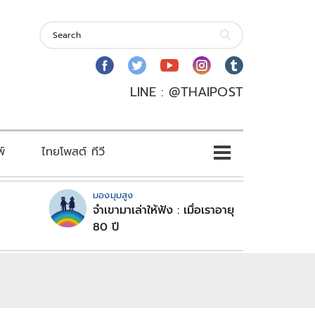
LINE : @THAIPOST
พ์
ไทยโพสต์ ทีวี
มองมุมสูง
จำเขามาเล่าให้ฟัง : เมื่อเราอายุ
80 ปี