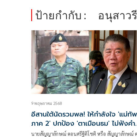
ป้ายกำกับ :
อนุสาวรี
9 พฤษภาคม 2568
อีสานใต้นัดรวมพล! ให้กำลังใจ 'แม่ทัพ
ภาค 2' ปกป้อง 'ตาเมือนธม' ไม่ฟังคำส
ถอย 'บิ๊กอ้วน'
นายสัญญาลักษณ์ ดอนศรีฐิติโชติ หรือ สัญญาลักษณ์