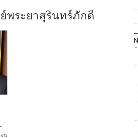
ย์พระยาสุรินทร์ภักดี
N
ั่ง
 ดอน