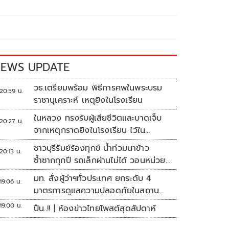
EWS UPDATE
วธ.เตรียมพร้อม พิธีการศพในพระบรม
20:59 น.
ราชานุเคราะห์ เหตุยิงในโรงเรียน
ในหลวง ทรงรับผู้เสียชีวิตและบาดเจ็บ
20:27 น.
จากเหตุกราดยิงในโรงเรียน ไว้ใน
พระบรมราชานุเคราะห์
ชาวบุรีรัมย์ร้องทุกข์ น้ำท่วมนาข้าว
20:13 น.
ซ้ำซากทุกปี รถเล็กผ่านไม่ได้ วอนหน่วย
งานเร่งแก้ไข
มท. สั่งผู้ว่าฯทั่วประเทศ ยกระดับ 4
19:06 น.
มาตรการดูแลความปลอดภัยในสถาน
ศึกษา
19:00 น.
ปืน..!! | ห้องข่าวไทยโพสต์สุดสัปดาห์