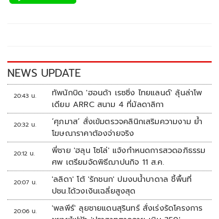
e
tt
p
e
ar
b
er
y
e
o
Li
o
n
k
k
NEWS UPDATE
ทัพนักบิด 'ฮอนด้า เรซซิ่ง ไทยแลนด์' ลุ้นล่าโพ
20:43 น.
เดียม ARRC สนาม 4 ที่มัลดาลิกา
‘ศุภมาส’ สั่งเข้มตรวจคลินิกเสริมความงาม ย้ำ
20:32 น.
โฆษณาราคาต้องจ่ายจริง
พี่ชาย 'ฮลุน โซโล่' แจ้งกำหนดการสวดอภิธรรม
20:12 น.
ศพ เตรียมจัดพิธีฌาปนกิจ 11 ส.ค.
'ลลิดา' โต้ 'รักชนก' ปมงบน้ำบาดาล ชี้พื้นที่
20:07 น.
ปชน.ได้วงเงินเฉลี่ยสูงสุด
'พลพีร์' ลุยชายแดนสุรินทร์ สั่งเร่งรัดโครงการ
20:06 น.