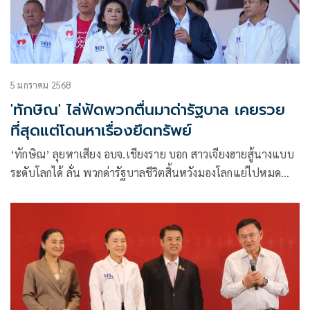
5 มกราคม 2568
'ทักษิณ' ไล่ฟัดพวกตื่นมาด่ารัฐบาล เคยรวย
ที่สุดแต่โดนหาเรื่องยึดทรัพย์
‘ทักษิณ’ ลุยหาเสียง อบจ.เชียงราย บอก สาวเจียงฮายสู้นางแบบ
ระดับโลกได้ ลั่น พวกด่ารัฐบาลชีวิตสิ้นหวังมองโลกแย่ไปหมด
อยากโยนเชือกให้ผูกคอ ขายฝัน เตรียมทุบค่าไฟเหลือ 3.70 บาท
รอเลยเงินหมื่นคนแก่ 29 ม.ค. ได้แน่ รับ เคยรวยสุดในไทย แต่
โดนแกล้ง-ยึดทรัพย์