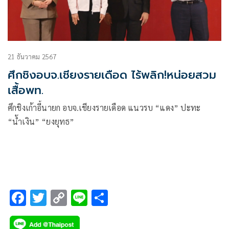
21 ธันวาคม 2567
ศึกชิงอบจ.เชียงรายเดือด ไร้พลิก!หน่อยสวม
เสื้อพท.
ศึกชิงเก้าอี้นายก อบจ.เชียงรายเดือด แนวรบ “แดง” ปะทะ
“น้ำเงิน” “ยงยุทธ”
F
T
C
Li
S
ac
wi
o
n
h