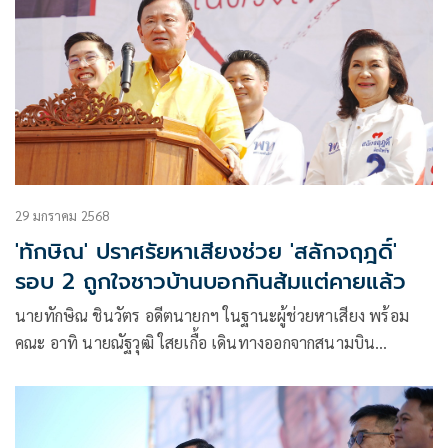
29 มกราคม 2568
'ทักษิณ' ปราศรัยหาเสียงช่วย 'สลักจฤฎดิ์'
รอบ 2 ถูกใจชาวบ้านบอกกินส้มแต่คายแล้ว
นายทักษิณ ชินวัตร อดีตนายกฯ ในฐานะผู้ช่วยหาเสียง พร้อม
คณะ อาทิ นายณัฐวุฒิ ใสยเกื้อ เดินทางออกจากสนามบิน
ดอนเมือง เพื่อเดินทางมาที่ท่าอากาศยานแม่ฟ้าหลวง
จ.เชียงราย เพื่อลงพื้นที่ช่วยนางสลักจฤฎดิ์ ติยะไพรัช