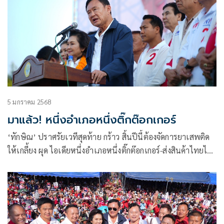
5 มกราคม 2568
มาแล้ว! หนึ่งอำเภอหนึ่งติ๊กต๊อกเกอร์
‘ทักษิณ’ ปราศรัยเวทีสุดท้าย กร้าว สิ้นปีนี้ต้องจัดการยาเสพติด
ให้เกลี้ยง ผุด ไอเดียหนึ่งอำเภอหนึ่งติ๊กต๊อกเกอร์-ส่งสินค้าไทยไป
ทั่วโลก โวปี 70 เงินเต็มกระเป๋า ซัดพวกด่ารัฐบาล ผัว-เมียไม่รัก
เลยมาลงกับนายกฯ