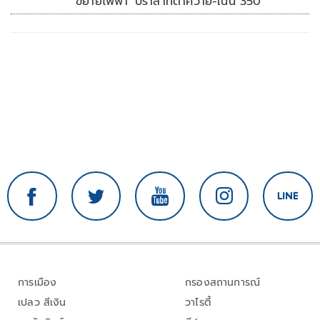
ขยายไฟฟ้า 'ปราสาทตาควาย-เนิน 350'
การเมือง
กรองสถานการณ์
เปลว สีเงิน
วาไรตี้