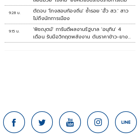
สอนมวย 'เจ๊ไหม' ยังคิดแบบระบบราชการเดิม
ตัดจบ 'โกงสอบท้องถิ่น' ซ้ำรอย 'ฮั้ว สว.' สาว
9:28 น.
ไม่ถึงนักการเมือง
'พิชญุตม์' การันตีผลงานรัฐบาล 'อนุทิน' 4
9:15 น.
เดือน รับมือวิกฤตพลังงาน ดันราคาข้าว-ยาง-
ปาล์ม พุ่งต่อเนื่อง พร้อมอัดมาตรการช่วยลด
ต้นทุน-ขยายตลาดโลก