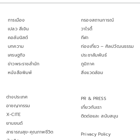
การเมือง
กรองสถานการณ์
เปลว สีเงิน
วาไรตี้
คอลัมนิสต์
กีฬา
บทความ
ท่องเที่ยว – ศิลปวัฒนธรรม
เศรษฐกิจ
ประชาสัมพันธ์
ข่าวพระราชสำนัก
ภูมิภาค
หนังสือพิมพ์
สิ่งแวดล้อม
ต่างประเทศ
PR & PRESS
อาชญากรรม
เกี่ยวกับเรา
X-CITE
ติดต่อและ สนับสนุน
ยานยนต์
สาธารณสุข-คุณภาพชีวิต
Privacy Policy