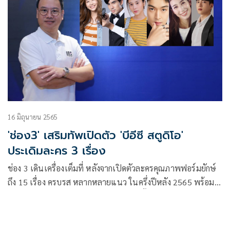
16 มิถุนายน 2565
'ช่อง3' เสริมทัพเปิดตัว 'บีอีซี สตูดิโอ'
ประเดิมละคร 3 เรื่อง
ช่อง 3 เดินเครื่องเต็มที่ หลังจากเปิดตัวละครคุณภาพฟอร์มยักษ์
ถึง 15 เรื่อง ครบรส หลากหลายแนว ในครึ่งปีหลัง 2565 พร้อม
ทัพนักแสดงระดับแถวหน้าของประเทศ ทั้งรุ่นเล็ก รุ่นใหญ่
ตอกย้ำผู้นำคอนเทนต์ละครอันดับ 1 ของเมืองไทย ล่าสุดได้เปิด
BEC STUDIOS (บีอีซี สตูดิโอ) บริษัทผู้ผลิตละครแบบครบวงจร