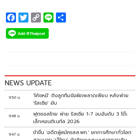
โดยได้ คุณอภิชาติ์ หงษ์หิรัญเรือง กรรมการผู้อำนวยการ สาย
ธุรกิจ บีอีซี สตูดิโอ มาเป็นหัวเรือใหญ่
F
T
C
Li
S
ac
wi
o
n
h
e
tt
p
e
ar
b
er
y
e
o
Li
o
n
k
k
NEWS UPDATE
'โค้ชหมี' ติงลูกทีมข้อผิดพลาดเพียบ หลังพ่าย
9:50 น.
'รัสเซีย' ยับ
ฟุตซอลไทย พ่าย รัสเซีย 1-7 จบอันดับ 3 โต๊ะ
9:48 น.
เล็กคอนติเนทัล 2026
ขำขื่น 'อดีตผู้สมัครสส.พท.' ยกการศึกษาทั่วโลก
9:47 น.