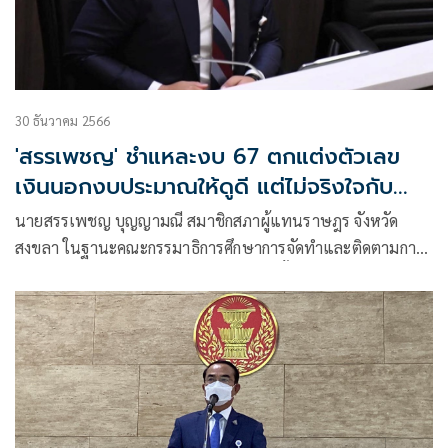
30 ธันวาคม 2566
'สรรเพชญ' ชำแหละงบ 67 ตกแต่งตัวเลข
เงินนอกงบประมาณให้ดูดี แต่ไม่จริงใจกับ
ท้องถิ่น
นายสรรเพชญ บุญญามณี สมาชิกสภาผู้แทนราษฎร จังหวัด
สงขลา ในฐานะคณะกรรมาธิการศึกษาการจัดทำและติดตามการ
บริหารงบประมาณ สภาผู้แทนราษฎร ได้ตั้งข้อสังเกตต่อร่างพระ
ราชบัญญัติงบประมาณรายจ่ายประจำปีงบประมาณ พ.ศ. 2567