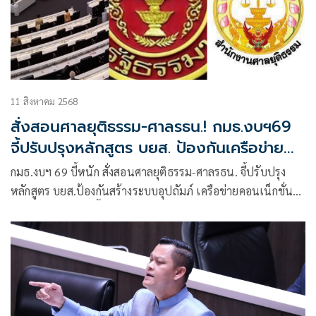
11 สิงหาคม 2568
สั่งสอนศาลยุติธรรม-ศาลรธน.! กมธ.งบฯ69
จี้ปรับปรุงหลักสูตร บยส. ป้องกันเครือข่าย
คอนเน็กชัน
กมธ.งบฯ 69 บี้หนัก สั่งสอนศาลยุติธรรม-ศาลรธน. จี้ปรับปรุง
หลักสูตร บยส.ป้องกันสร้างระบบอุปถัมภ์ เครือข่ายคอนเน็กชั่นพ
วกพ้อง จนถูกมองเอื้อประโยชน์ตัดสินคดี ไม่โปร่งใส แนะตุลา
การศาลรธน.ต้องใจกว้างรับฟังความเห็นประชาชน จะได้ตัดสิน
คดีรอบด้านเป็นธรรม และเร่งสร้างภาพลักษณ์ให้คนยอมรับ