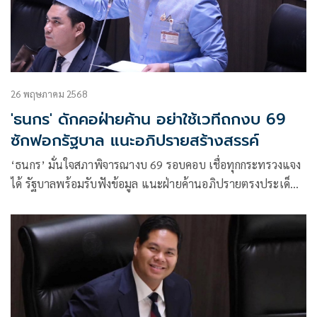
26 พฤษภาคม 2568
'ธนกร' ดักคอฝ่ายค้าน อย่าใช้เวทีถกงบ 69
ซักฟอกรัฐบาล แนะอภิปรายสร้างสรรค์
‘ธนกร’ มั่นใจสภาพิจารณางบ 69 รอบคอบ เชื่อทุกกระทรวงแจง
ได้ รัฐบาลพร้อมรับฟังข้อมูล แนะฝ่ายค้านอภิปรายตรงประเด็น
ลดละเกมการเมือง