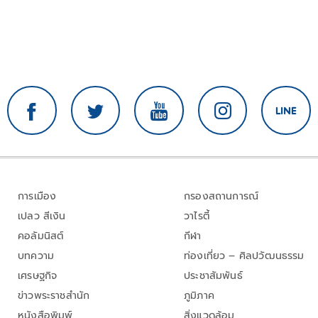
การเมือง
กรองสถานการณ์
เปลว สีเงิน
วาไรตี้
คอลัมนิสต์
กีฬา
บทความ
ท่องเที่ยว – ศิลปวัฒนธรรม
เศรษฐกิจ
ประชาสัมพันธ์
ข่าวพระราชสำนัก
ภูมิภาค
หนังสือพิมพ์
สิ่งแวดล้อม