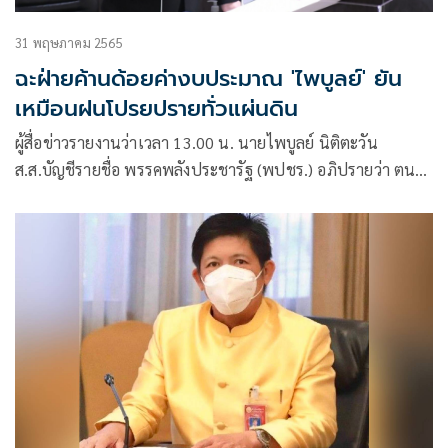
31 พฤษภาคม 2565
ฉะฝ่ายค้านด้อยค่างบประมาณ 'ไพบูลย์' ยัน
เหมือนฝนโปรยปรายทั่วแผ่นดิน
ผู้สื่อข่าวรายงานว่าเวลา 13.00 น. นายไพบูลย์ นิติตะวัน
ส.ส.บัญชีรายชื่อ พรรคพลังประชารัฐ (พปชร.) อภิปรายว่า ตน
ชอบการจัดงบประมาณฯปี 66 ของรัฐบาล แต่ก็เสียดายเรื่องดีๆ
อย่างนี้ เพราะแกนนำพรรคฝ่ายค้านตั้งฉายาร่างพ.ร.บ.งบประ
มาณฯฉบับนี้ว่า เป็นขอทานจัดงานวันเกิด เป็นการ