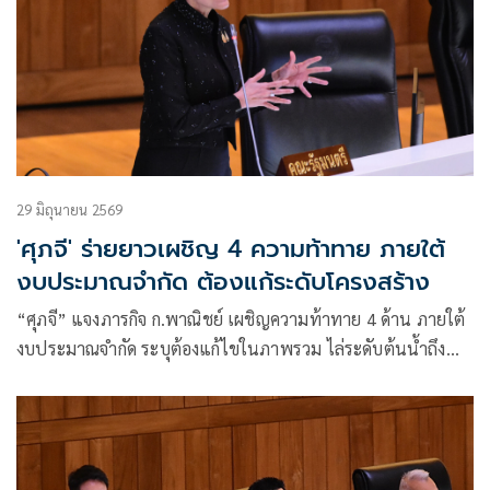
29 มิถุนายน 2569
'ศุภจี' ร่ายยาวเผชิญ 4 ความท้าทาย ภายใต้
งบประมาณจำกัด ต้องแก้ระดับโครงสร้าง
“ศุภจี” แจงภารกิจ ก.พาณิชย์ เผชิญความท้าทาย 4 ด้าน ภายใต้
งบประมาณจำกัด ระบุต้องแก้ไขในภาพรวม ไล่ระดับต้นน้ำถึง
ปลายน้ำ พร้อมยอมรับบางปัญหาแก้ไม่ได้ในวันเดียว แต่ต้องใช้
เวลา วางเป้า SMEs โต 40% ช่วยผลักดันประเทศหลุดกับดักราย
ได้ปานกลาง ลั่น รัฐบาลให้ความสำคัญปราบ “นอมินี – ทุนเทา”
ใช้ AI ช่วยตรวจสองความเสี่ยง เพิ่มความโปร่งใส