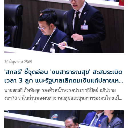
30 มิถุนายน 2569
'สกลธี' ชี้จุดอ่อน 'งบสาธารณสุข' สะสมระเบิด
เวลา 3 ลูก แนะรัฐบาลเลิกถมเงินแก้ปลายเหตุ
ต้องกล้าปฏิรูปจริงจัง
นายสกลธี ภัททิยกุล รองหัวหน้าพรรคประชาธิปัตย์ อภิปราย
งบฯ70 ว่าในส่วนของงบสาธารณสุขและสุขภาพของคนไทยเมื่อ
ร้อยเรียงตัวเลขทั้งกระทรวงสาธารณสุขจำนวน 1.8 หมื่นล้าน
บาท งบหลักประกันสุขภาพแห่งชาติ (สปสช.) เกือบ 3 แสนล้าน
บาท งบกลางรักษาข้าราชการ 8 หมื่นล้านบาท