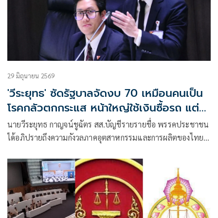
29 มิถุนายน 2569
'วีระยุทธ' ซัดรัฐบาลจัดงบ 70 เหมือนคนเป็น
โรคกลัวตกกระแส หน้าใหญ่ใช้เงินซื้อรถ แต่ไม่
สร้างอุตสาหกรรมในประเทศ
นายวีระยุทธ กาญจน์ชูฉัตร สส.บัญชีรายรายชื่อ พรรคประชาชน
ได้อภิปรายถึงความกังวลภาคอุตสาหกรรมและการผลิตของไทย
ว่า ควรจะเป็นฐานสําคัญในการเสริมสร้างขีดความสามารถการ
แข่งขันของประเทศ กลับถูกทิ้งขว้างจากเพราะรัฐบาลชุดนี้
รัฐบาลเคยประกาศว่า จะพาประเทศไทยเป็นประเทศร่ำรวย
ประเทศรายได้สูงภายใน 12 ปีข้างหน้า ซึ่งดูเหมือนนายอนุทิน
ชาญวีรกูล