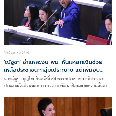
30 มิถุนายน 2569
'ณัฐชา' ชำแหละงบ พม. หั่นแหลกเงินช่วย
เหลือประชาชน-กลุ่มเปราะบาง แต่เพิ่มงบ
พัฒนาบุคลากร
นายณัฐชา บุญไชยอินสวัสดิ์ สส.พรรคประชาชน อภิปรายงบ
ประมาณในส่วนของกระทรวงการพัฒนาสังคมและความมั่นคง
ของมนุษย์ (พม.) ที่งบปี 70 ตั้งงบประมาณไว้ 26,331 ล้านบาท
จากเดิมปีที่แล้วได้รับ 28,285 ล้านบาทลดลงจากปีที่ผ่านมา
1,954 ล้านบาท