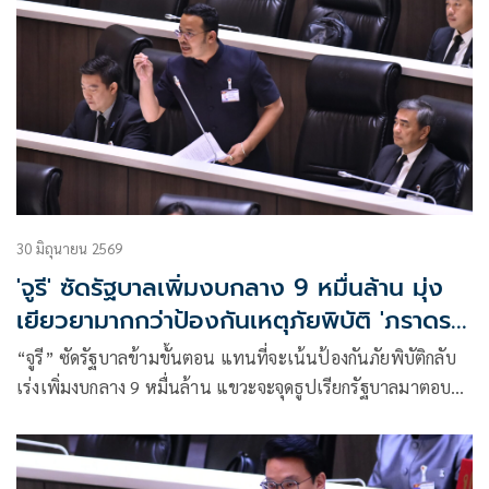
30 มิถุนายน 2569
'จูรี' ซัดรัฐบาลเพิ่มงบกลาง 9 หมื่นล้าน มุ่ง
เยียวยามากกว่าป้องกันเหตุภัยพิบัติ 'ภราดร'
ย้อนให้ถามอภิสิทธิ์เคยทำมาก่อน
“จูรี” ซัดรัฐบาลข้ามขั้นตอน แทนที่จะเน้นป้องกันภัยพิบัติกลับ
เร่งเพิ่มงบกลาง 9 หมื่นล้าน แขวะจะจุดธูปเรียกรัฐบาลมาตอบ
ด้าน “ภราดร” โต้ทันควันไม่ต้องจุดธูปอยู่เฝ้าตลอด ย้อนให้ถาม
“อภิสิทธิ์-กรณ์ ” ปมตั้งงบกลาง เคยทำมาก่อน