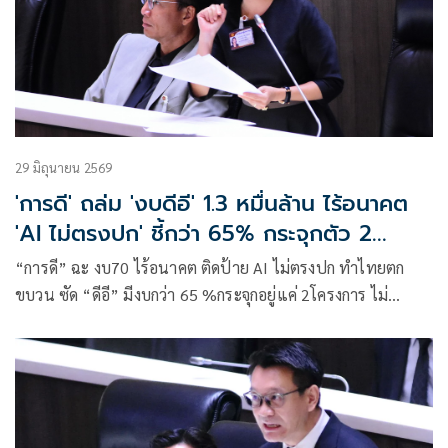
29 มิถุนายน 2569
'การดี' ถล่ม 'งบดีอี' 1.3 หมื่นล้าน ไร้อนาคต
'AI ไม่ตรงปก' ชี้กว่า 65% กระจุกตัว 2
โครงการ
“การดี” ฉะ งบ70 ไร้อนาคต ติดป้าย AI ไม่ตรงปก ทำไทยตก
ขบวน ซัด “ดีอี” มีงบกว่า 65 %กระจุกอยู่แค่ 2โครงการ ไม่
แน่ใจTH -AI Passport ได้ผลลัพธ์หรือไม่ แนะก่อนจัดงบต้องคิด
ว่าพาประเทศไปทางไหน