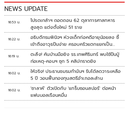
k
k
NEWS UPDATE
โปรดเกล้าฯ ถอดถอน 62 ตุลาการศาลทหาร
16:53 น.
สูงสุด แต่งตั้งใหม่ 51 ราย
อธิบดีกรมพินิจฯ ห่วงเด็กก่อคดีอายุน้อยลง ชี้
16:22 น.
เข้าถึงอาวุธปืนง่าย ครอบครัวแตกแยกเป็น
ชนวนสำคัญ
ตะลึง! ค้นบ้านมือยิง รร.เทพศิรินทร์ พบใช้ปืนปู่
16:19 น.
ก่อเหตุ-คอมฯ ซุก 5 คลิปกราดยิง
ให้จริง! ประธานชมรมกำนันฯ รับได้ลดวาระเหลือ
16:02 น.
5 ปี วอนฟื้นกองทุนสตรีอำเภอละล้าน
'ซาลาห์' ตัวเปิดกับ 'แทร็บซอนสปอร์' ต่อหน้า
16:02 น.
แฟนบอลเรือนหมื่น