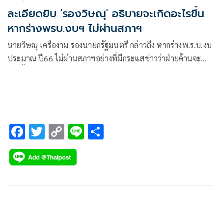
ละเอียดยิบ 'รองวิษณุ' อธิบายจะเกิดอะไรขึ้น
หากร่างพรบ.งบฯ ไม่ผ่านสภาฯ
นายวิษณุ เครืองาม รองนายกรัฐมนตรี กล่าวถึง หากร่างพ.ร.บ.งบ
ประมาณ ปี66 ไม่ผ่านสภาฯอย่างที่มีกระแสข่าวว่าฝ่ายค้านจะ
คว่ำนั้นส่งผล
F
T
C
Li
S
ac
wi
o
n
h
e
tt
p
e
ar
b
er
y
e
o
Li
o
n