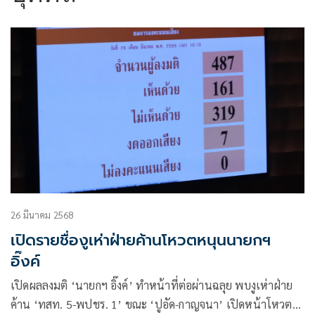
26 มีนาคม 2568
เปิดรายชื่องูเห่าฝ่ายค้านโหวตหนุนนายกฯ
อิ๊งค์
เปิดผลลงมติ ‘นายกฯ อิ๊งค์’ ทำหน้าที่ต่อผ่านฉลุย พบงูเห่าฝ่าย
ค้าน ‘ทสท. 5-พปชร. 1’ ขณะ ‘ปูอัด-กาญจนา’ เปิดหน้าโหวต