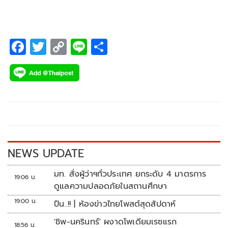
F
T
C
Li
S
ac
wi
o
n
h
e
tt
p
e
ar
b
er
y
e
o
Li
o
n
k
k
NEWS UPDATE
มท. สั่งผู้ว่าฯทั่วประเทศ ยกระดับ 4 มาตรการ
19:06 น.
ดูแลความปลอดภัยในสถานศึกษา
19:00 น.
ปืน..!! | ห้องข่าวไทยโพสต์สุดสัปดาห์
'ชิพ-นครินทร์' ผงาดโพเดียมเรซแรก
18:56 น.