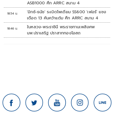
ASB1000 ศึก ARRC สนาม 4
'มิกซ์-ธนัช' ระเบิดโพเดียม SS600 'เฟอร์' แซง
18:54 น.
เดือด 13 คันคว้าแต้ม ศึก ARRC สนาม 4
ในหลวง-พระราชินี พระราชทานเพลิงศพ
18:46 น.
นพ.ปราเสริฐ ปราสาททองโอสถ