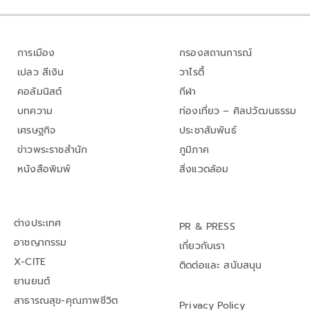
การเมือง
กรองสถานการณ์
เปลว สีเงิน
วาไรตี้
คอลัมนิสต์
กีฬา
บทความ
ท่องเที่ยว – ศิลปวัฒนธรรม
เศรษฐกิจ
ประชาสัมพันธ์
ข่าวพระราชสำนัก
ภูมิภาค
หนังสือพิมพ์
สิ่งแวดล้อม
ต่างประเทศ
PR & PRESS
อาชญากรรม
เกี่ยวกับเรา
X-CITE
ติดต่อและ สนับสนุน
ยานยนต์
สาธารณสุข-คุณภาพชีวิต
Privacy Policy