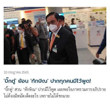
ให้รัฐบาล ส่วน ปชป. งดออกเสียง 4 ด้าน ‘เฉลิม’ ไม่มา
20 กรกฎาคม 2565
'บิ๊กตู่' ย้อน 'ทักษิณ' ปากทุกคนมีไว้พูด!
‘บิ๊กตู่’ สวน ‘ทักษิณ’ ปากมีไว้พูด เผยพอใจภาพรวมการอภิปราย
ไม่ต้องมีหมัดเด็ดอะไร เพราะไม่ได้ชกมวย