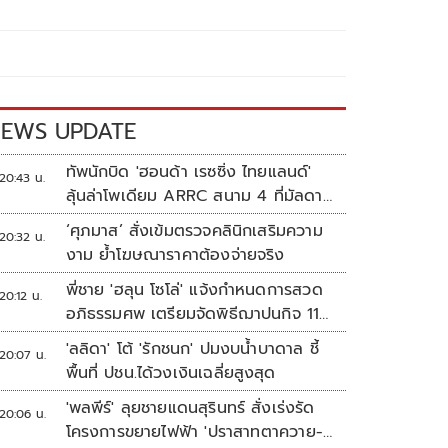
EWS UPDATE
ทัพนักบิด 'ฮอนด้า เรซซิ่ง ไทยแลนด์'
20:43 น.
ลุ้นล่าโพเดียม ARRC สนาม 4 ที่มัลดาลิ
กา
‘ศุภมาส’ สั่งเข้มตรวจคลินิกเสริมความ
20:32 น.
งาม ย้ำโฆษณาราคาต้องจ่ายจริง
พี่ชาย 'ฮลุน โซโล่' แจ้งกำหนดการสวด
20:12 น.
อภิธรรมศพ เตรียมจัดพิธีฌาปนกิจ 11
ส.ค.
'ลลิดา' โต้ 'รักชนก' ปมงบน้ำบาดาล ชี้
20:07 น.
พื้นที่ ปชน.ได้วงเงินเฉลี่ยสูงสุด
'พลพีร์' ลุยชายแดนสุรินทร์ สั่งเร่งรัด
20:06 น.
โครงการขยายไฟฟ้า 'ปราสาทตาควาย-