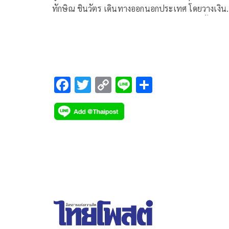
ทักษิณ ชินวัตร เดินทางออกนอกประเทศ โดยวางเงิน
ประกันจำนวน 5 ล้านบาท ตามที่เสนอข่าวไปนั้น
F
T
C
Li
S
ac
wi
o
n
h
e
tt
p
e
ar
b
er
y
e
o
Li
o
n
k
k