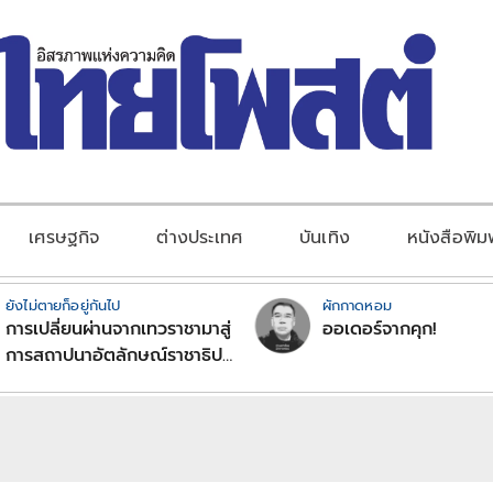
เศรษฐกิจ
ต่างประเทศ
บันเทิง
หนังสือพิม
ยังไม่ตายก็อยู่กันไป
ผักกาดหอม
การเปลี่ยนผ่านจากเทวราชามาสู่
ออเดอร์จากคุก!
การสถาปนาอัตลักษณ์ราชาธิป
ไตยแบบพุทธศาสนาในพระไตร
ปิฏก : สามัญผลสูตรในฐานะ
ทฤษฎีขีดจำกัดของอำนาจรัฐ
เหนือแรงงานและทรัพย์สิน