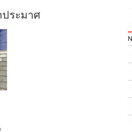
กประมาศ
N
ย