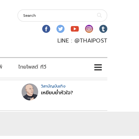
LINE : @THAIPOST
พ์
ไทยโพสต์ ทีวี
วิสามัญบันเทิง
เหยียบย่ำหัวใจ?