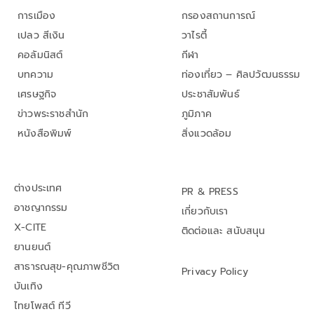
การเมือง
กรองสถานการณ์
เปลว สีเงิน
วาไรตี้
คอลัมนิสต์
กีฬา
บทความ
ท่องเที่ยว – ศิลปวัฒนธรรม
เศรษฐกิจ
ประชาสัมพันธ์
ข่าวพระราชสำนัก
ภูมิภาค
หนังสือพิมพ์
สิ่งแวดล้อม
ต่างประเทศ
PR & PRESS
อาชญากรรม
เกี่ยวกับเรา
X-CITE
ติดต่อและ สนับสนุน
ยานยนต์
สาธารณสุข-คุณภาพชีวิต
Privacy Policy
บันเทิง
ไทยโพสต์ ทีวี