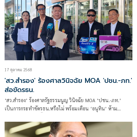
17 ตุลาคม 2568
'สว.สำรอง' ร้องศาลวินิจฉัย MOA 'ปชน.-ภท.'
ส่อขัดรธน.
‘สว.สำรอง’ ร้องศาลรัฐธรรมนูญ วินิจฉัย MOA ‘ปชน.-ภท.’
เป็นการกระทำขัดรธน.หรือไม่ พร้อมเตือน ‘อนุทิน’ ห้าม
แทรกแซงสำนวนฮั้ว สว.