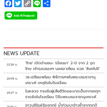
F
T
C
Li
S
ac
wi
o
n
h
e
tt
p
e
ar
b
er
y
e
o
Li
o
n
k
k
NEWS UPDATE
'ไทย' เปิดบ้านชนะ 'เมียนมา' 2-0 จาก 2 จุด
22:26 น.
โทษ เข้ารอบรองฯ บอลอาเซียน ดวล 'สิงคโปร์'
วธ.เตรียมพร้อม พิธีการศพในพระบรมราชานุ
20:59 น.
เคราะห์ เหตุยิงในโรงเรียน
ในหลวง ทรงรับผู้เสียชีวิตและบาดเจ็บจากเหตุก
20:27 น.
ราดยิงในโรงเรียน ไว้ในพระบรมราชานุเคราะห์
ชาวบุรีรัมย์ร้องทุกข์ น้ำท่วมนาข้าวซ้ำซากทุกปี
20:13 น.