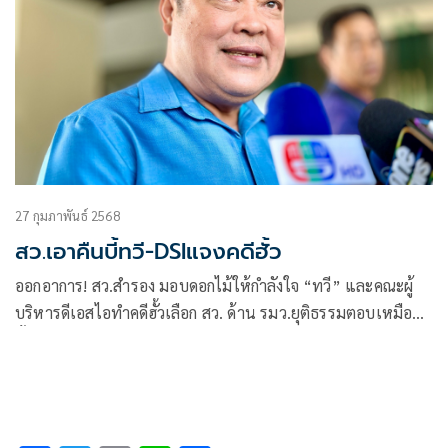
27 กุมภาพันธ์ 2568
สว.เอาคืนบี้ทวี-DSIแจงคดีฮั้ว
ออกอาการ! สว.สำรอง มอบดอกไม้ให้กำลังใจ “ทวี” และคณะผู้
บริหารดีเอสไอทำคดีฮั้วเลือก สว. ด้าน รมว.ยุติธรรมตอบเหมือน
ชั้น 14