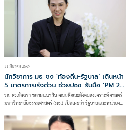
31 มีนาคม 2569
นักวิชาการ มธ. ชง ‘ท้องถิ่น-รัฐบาล’ เดินหน้า
5 มาตรการเร่งด่วน ช่วยปชช. รับมือ ‘PM 2.5
- ไฟป่า’
รศ. ดร.อัจฉรา ชลายนนาวิน คณบดีคณะสังคมสงเคราะห์ศาสตร์
มหาวิทยาลัยธรรมศาสตร์ (มธ.) เปิดเผยว่า รัฐบาลและหน่วยงาน
ภาครัฐระดับท้อ