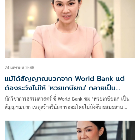
24 เมษายน 2568
แม้ได้สัญญาณบวกจาก World Bank แต่
ต้องระวังไม่ให้ 'หวยเกษียณ' กลายเป็น
นโยบายพนันที่แฝงการออม
นักวิชาการธรรมศาสตร์ ชี้ World Bank ชม ‘หวยเกษียณ’ เป็น
สัญญาณบวก เหตุสร้างวินัยการออมโดยไม่บังคับ ผสมผสาน
เศรษฐศาสตร์พฤติกรรมกับเป้าหมายเศรษฐกิจ คาดนำไปปรับใช้
กับประเทศแถบแอฟริกา ละตินอเมริกา หรือเอเชียใต้ เตือน! รัฐ
ต้องระวังไม่ให้กลายเป็นนโยบายการพนันที่แฝงมากับการออม