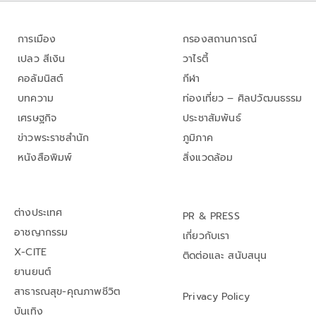
การเมือง
กรองสถานการณ์
เปลว สีเงิน
วาไรตี้
คอลัมนิสต์
กีฬา
บทความ
ท่องเที่ยว – ศิลปวัฒนธรรม
เศรษฐกิจ
ประชาสัมพันธ์
ข่าวพระราชสำนัก
ภูมิภาค
หนังสือพิมพ์
สิ่งแวดล้อม
ต่างประเทศ
PR & PRESS
อาชญากรรม
เกี่ยวกับเรา
X-CITE
ติดต่อและ สนับสนุน
ยานยนต์
สาธารณสุข-คุณภาพชีวิต
Privacy Policy
บันเทิง