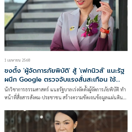
เสนอ
1 เมษายน 2568
ชงตั้ง 'ผู้จัดการภัยพิบัติ' สู้ 'เฟกนิวส์' แนะรัฐ
ผนึก Google ตรวจจับแรงสั่นสะเทือน ใช้
แอนดรอยด์ 2,000 ล. เครื่องเป็น sensor
นักวิชาการธรรมศาสตร์ แนะรัฐบาลเร่งจัดตั้งผู้จัดการภัยพิบัติ ทำ
หน้าที่สื่อสารสังคม-ประชาชน สร้างความชัดเจนข้อมูลแผ่นดิน
ไหว ป้องกันประชาชนตระหนก เสนอผนึก Google ใช้ ‘แอนดร
อยด์’ กว่า 2,000 ล้านเครื่อง ทำหน้าที่เป็น sensor ตรวจจับแรง
สั่นสะเทือนขนาดเล็ก