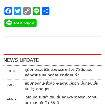
F
T
C
Li
S
ac
wi
o
n
h
e
tt
p
e
ar
b
er
y
e
o
Li
o
n
k
k
NEWS UPDATE
คู่มือทบทวนชีวิตช่วงพระเสาร์จร(7)เดินถอย
0:03 น.
หลังสำหรับคนทุกลัคนาราศีตอนที่2
สอบท้องถิ่น-ฮั้วสว.-ผลงานไม่ออก บั่นทอนเชื่อ
0:01 น.
มั่น'รัฐบาลอนุทิน'
'ลิโอเนล เมสซี' สูญเสียคุณพ่อ 'ฮอร์เก' จากไป
22:37 น.
อย่างสงบในวัย 68 ปี