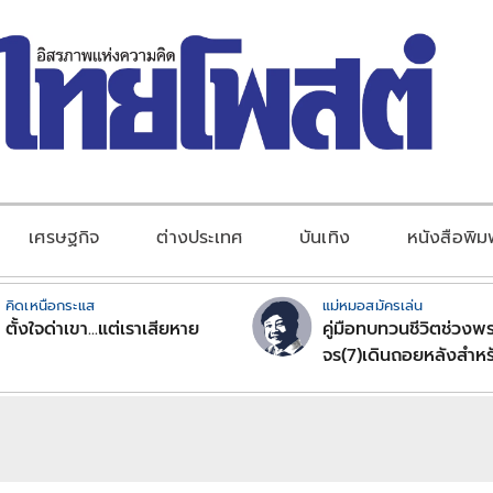
เศรษฐกิจ
ต่างประเทศ
บันเทิง
หนังสือพิม
คิดเหนือกระแส
แม่หมอสมัครเล่น
ตั้งใจด่าเขา...แต่เราเสียหาย
คู่มือทบทวนชีวิตช่วงพร
จร(7)เดินถอยหลังสำหร
ลัคนาราศีตอนที่2