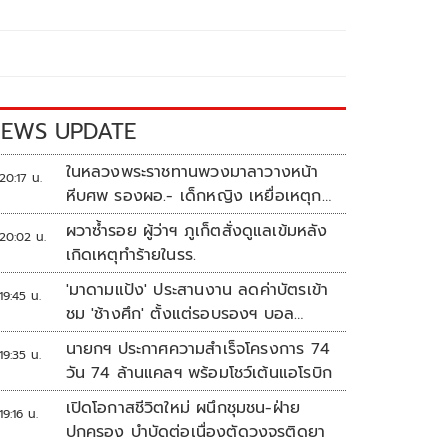
EWS UPDATE
ในหลวงพระราชทานพวงมาลาวางหน้า
20:17 น.
หีบศพ รองผอ.- เด็กหญิง เหยื่อเหตุก
ราดยิง
ผวาซ้ำรอย ผู้ว่าฯ ภูเก็ตสั่งดูแลเข้มหลัง
20:02 น.
เกิดเหตุทำร้ายในรร.
'มาดามแป้ง' ประสานงาน ลดค่าบัตรเข้า
19:45 น.
ชม 'ช้างศึก' ตั้งแต่รอบรองฯ บอล
อาเซียน
นายกฯ ประกาศความสำเร็จโครงการ 74
19:35 น.
วัน 74 ล้านแคลฯ พร้อมโชว์เต้นแอโรบิก
เปิดโอกาสชีวิตใหม่ ผนึกชุมชน-ฝ่าย
19:16 น.
ปกครอง บำบัดต่อเนื่องตัดวงจรติดยา