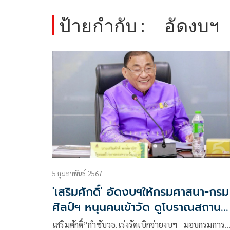
ป้ายกำกับ :
อัดงบฯ
5 กุมภาพันธ์ 2567
'เสริมศักดิ์' อัดงบฯให้กรมศาสนา-กรม
ศิลป์ฯ หนุนคนเข้าวัด ดูโบราณสถาน
ช่วยดัน'ซอฟต์ เพาเวอร์'รัฐบาล
เสริมศักดิ์”กำชับวธ.เร่งรัดเบิกจ่ายงบฯ มอบกรมการ