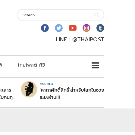
LINE : @THAIPOST
พ์
ไทยโพสต์ ทีวี
ทรรศนะ
ะเสาร์
'คาถาศักดิ์สิทธิ์'สำหรับโลกในช่วง
ับคนทุก
ระยะผ่าน!!!