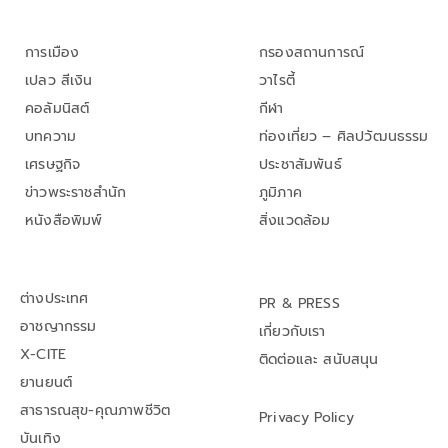
การเมือง
กรองสถานการณ์
เปลว สีเงิน
วาไรตี้
คอลัมนิสต์
กีฬา
บทความ
ท่องเที่ยว – ศิลปวัฒนธรรม
เศรษฐกิจ
ประชาสัมพันธ์
ข่าวพระราชสำนัก
ภูมิภาค
หนังสือพิมพ์
สิ่งแวดล้อม
ต่างประเทศ
PR & PRESS
อาชญากรรม
เกี่ยวกับเรา
X-CITE
ติดต่อและ สนับสนุน
ยานยนต์
สาธารณสุข-คุณภาพชีวิต
Privacy Policy
บันเทิง