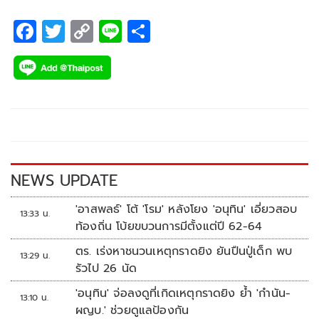
F
T
C
Li
S
ac
wi
o
n
h
e
tt
p
e
ar
b
er
y
e
o
Li
o
n
k
k
NEWS UPDATE
'อาสพลธ์' โต้ 'โรม' หลังโยง 'อนุทิน' เอี่ยวสอบ
13:33 น.
ท้องถิ่น โบ้ยขบวนการมีตั้งแต่ปี 62-64
ตร. เร่งหาชนวนเหตุกราดยิง ยันปืนปู่เด็ก พบ
13:29 น.
รัวไป 26 นัด
'อนุทิน' จ่อลงดูที่เกิดเหตุกราดยิง ย้ำ 'กำนัน-
13:10 น.
ผญบ.' ช่วยดูแลป้องกัน