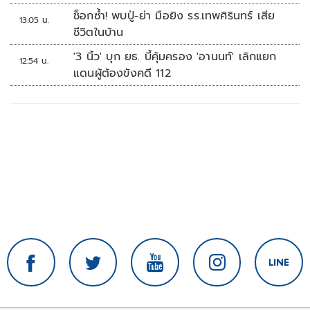
ช็อกซ้ำ! พบปู่-ย่า มือยิง รร.เทพศิรินทร์ เสีย
13:05 น.
ชีวิตในบ้าน
'3 นิ้ว' บุก ยธ. บี้คุ้มครอง 'อานนท์' เลิกแยก
12:54 น.
แดนผู้ต้องขังคดี 112