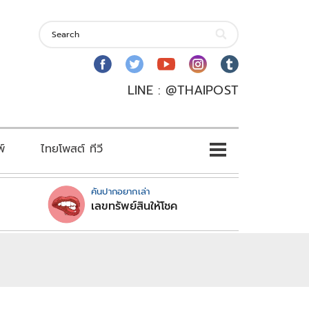
LINE : @THAIPOST
พ์
ไทยโพสต์ ทีวี
คันปากอยากเล่า
เลขทรัพย์สินให้โชค