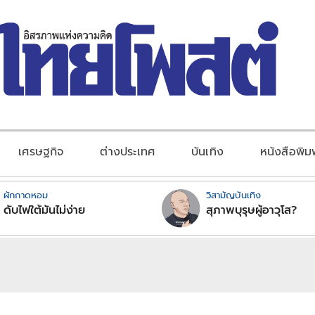
เศรษฐกิจ
ต่างประเทศ
บันเทิง
หนังสือพิม
ผักกาดหอม
วิสามัญบันเทิง
ดับไฟใต้มันไม่ง่าย
สุภาพบุรุษผู้อาวุโส?