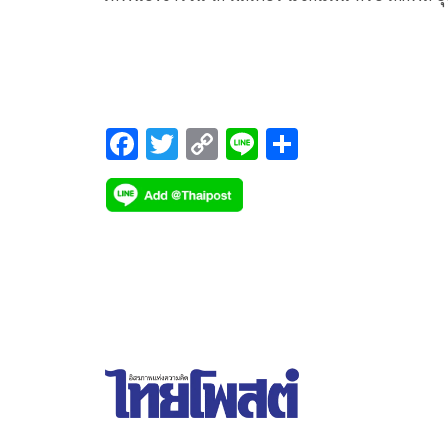
สำราญ นำเพลงไพเราะจากวง The Sound of Siam
(เดอะ ซาวด์ ออฟ สยาม) “เพลงแห่งความคิดถึง” ที่เ
ขับร้องโดย ปุ้ย ดวงพร (ดวงพร พงศ์ผาสุก) นำมาทำเป
ภาคภาษาจีน ขับร้องใหม่โดย อันฉี เดอะวอยซ์ (มนัส
นันท์ อักษรถึง) เพื่อต้อนรับนักท่องเที่ยวจากจีนที่กำลั
F
T
C
Li
S
หลั่งไหลมาเที่ยวประเทศไทย
ac
wi
o
n
h
e
tt
p
e
ar
b
er
y
e
o
Li
o
n
k
k