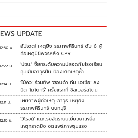
EWS UPDATE
อัปเดต! เหตุยิง รร.เทพศิรินทร์ ดับ 6 ผู้
12:30 น.
ก่อเหตุมีชีพจรหลัง CPR
'ปชน.' จี้ยกระดับความปลอดภัยโรงเรียน
12:22 น.
คุมเข้มอาวุธปืน ป้องเกิดเหตุซ้ำ
'ไม้คิว' ร่วมทัพ 'ฮอนด้า ทีม เอเชีย' ลง
12:14 น.
บิด 'โมโตทรี' ครั้งแรกที่ ซิลเวอร์สโตน
เผยภาพผู้ก่อเหตุ-อาวุธ เหตุยิง
12:11 น.
รร.เทพศิรินทร์ นนทบุรี
'วิโรจน์' แนะเร่งจัดระบบเยียวยาเหยื่อ
12:10 น.
เหตุกราดยิง งดแพร่ภาพรุนแรง