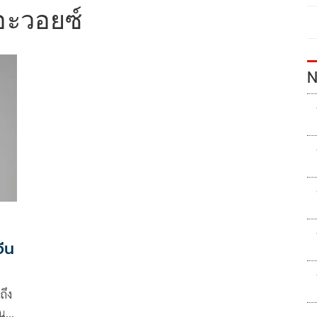
ดอะวอยซ์
N
ีน
ถึง
่น