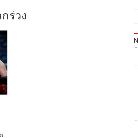
ลกร่วง
N
ีม