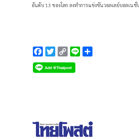
อันดับ 13 ของโลก ลงทำการแข่งขันวอลเลย์บอลเนชั่น
ลีก รอบแรก กลุ่ม 2 สนามแรก ณ กรุงริโอเดอจาเนโร
ประเทศบราซิล ครบแล้ว 4 นัด ปรากฏว่าแพ้รวด ทำใ
ยังไม่มีคะแนนในการแข่งขัน
F
T
C
Li
S
ac
wi
o
n
h
e
tt
p
e
ar
b
er
y
e
o
Li
o
n
k
k