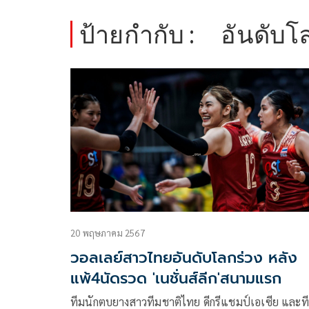
ป้ายกำกับ :
อันดับโ
20 พฤษภาคม 2567
วอลเลย์สาวไทยอันดับโลกร่วง หลัง
แพ้4นัดรวด 'เนชั่นส์ลีก'สนามแรก
ทีมนักตบยางสาวทีมชาติไทย ดีกรีแชมป์เอเซีย และท