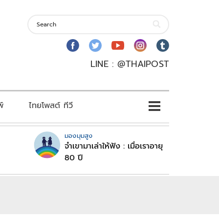
LINE : @THAIPOST
พ์
ไทยโพสต์ ทีวี
มองมุมสูง
จำเขามาเล่าให้ฟัง : เมื่อเราอายุ
80 ปี