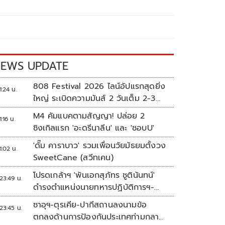
EWS UPDATE
808 Festival 2026 ไลน์อัปแรกสุดยิ่ง
1:24 น.
ใหญ่ ระเบิดความมันส์ 2 วันเต็ม 2-3
ต.ค.นี้
M4 คัมแบคตามสัญญา! ปล่อย 2
1:16 น.
ซิงเกิลแรก 'อะดรีนาลีน' และ 'ชอบU'
'ดั๊ม คาราบาว' รวมเพื่อนวัยมัธยมตั้งวง
1:02 น.
SweetCane (สวีทเคน)
โปรดเกล้าฯ 'พันเอกสุภัทร ชูตินันทน์'
23:49 น.
ดำรงตำแหน่งนายทหารปฏิบัติการฯ-
พระราชทานยศ 'พลตรี'
ซาอุฯ-ตุรเคีย-ปากีสถานลงนามข้อ
23:45 น.
ตกลงด้านการป้องกันประเทศท่ามกลาง