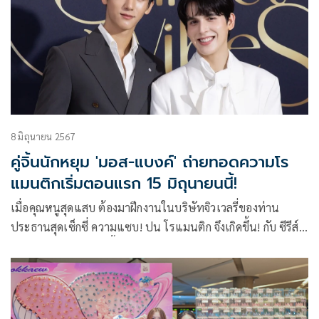
8 มิถุนายน 2567
คู่จิ้นนักหยุม 'มอส-แบงค์' ถ่ายทอดความโร
แมนติกเริ่มตอนแรก 15 มิถุนายนนี้!
เมื่อคุณหนูสุดแสบ ต้องมาฝึกงานในบริษัทจิวเวลรี่ของท่าน
ประธานสุดเซ็กซี่ ความแซบ! ปน โรแมนติก จึงเกิดขึ้น! กับ ซีรีส์
วายโรแมนติกคอมเมดี้ เรื่อง Sunset x Vibes (เพียงชลาลัย)