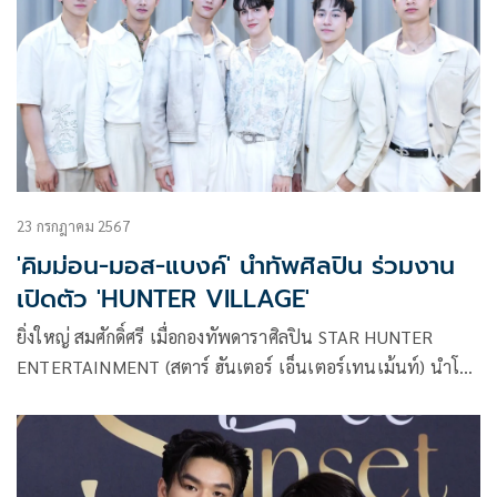
หน้าที่บริหาร ชวนมาหวีด 7 หนุ่ม
23 กรกฎาคม 2567
'คิมม่อน-มอส-แบงค์' นำทัพศิลปิน ร่วมงาน
เปิดตัว 'HUNTER VILLAGE'
ยิ่งใหญ่ สมศักดิ์ศรี เมื่อกองทัพดาราศิลปิน STAR HUNTER
ENTERTAINMENT (สตาร์ ฮันเตอร์ เอ็นเตอร์เทนเม้นท์) นำโดย
“คิมม่อน – มอส – แบงค์ – อันดา – ลูกแก้ว” ร่วมงาน Grand
Opening “HUNTER VILLAGE By STAR HUNTER
ENTERTAINMENT” อย่างเป็นทางการ