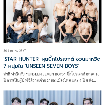
30 สิงหาคม 2567
'STAR HUNTER' ผุดบิ๊กโปรเจกต์ ชวนมาหวีด
7 หนุ่มใน 'UNSEEN SEVEN BOYS'
ทำดี ทำถึง กับ “UNSEEN SEVEN BOYS” บิ๊กโปรเจกต์ ฉลอง 10
ปี การเป็นผู้นำซีรีส์วายเจ้าแรกของเมืองไทย และ 6 ปี แห่ง
STAR HUNTER ENTERTAINMENT บริษัทเอ็นเตอร์เทนเม้นท์
ครบวงจร ในประเทศไทย 2 ผู้บริหาร โอ๋-ยชญ กรณ์หิรัญ
ประธานกรรมการ และ เฟิร์ส-ชนันตร์ ลาภอนันต์รุ่ง ประธานเจ้า