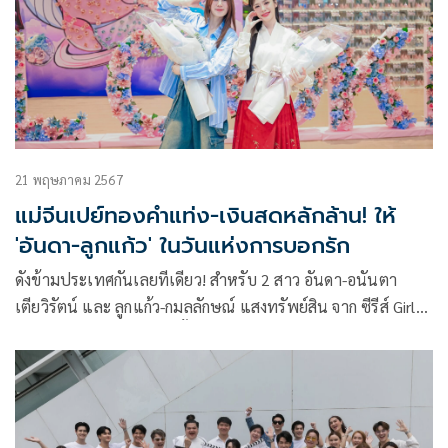
21 พฤษภาคม 2567
แม่จีนเปย์ทองคำแท่ง-เงินสดหลักล้าน! ให้
'อันดา-ลูกแก้ว' ในวันแห่งการบอกรัก
ดังข้ามประเทศกันเลยทีเดียว! สำหรับ 2 สาว อันดา-อนันตา
เตียวิรัตน์ และ ลูกแก้ว-กมลลักษณ์ แสงทรัพย์สิน จาก ซีรีส์ Girl’s
Love “พี่ว้ากคะ รักหนูได้มั้ย!?” (LOVE SENIOR THE SERIES)
จากค่าย STAR HUNTER ENTERTAINMENT