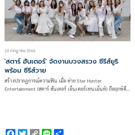
24 กรกฎาคม 2566
'สตาร์ ฮันเตอร์' จัดงานบวงสรวง ซีรีส์ยูริ
พร้อม ซีรีส์วาย
สร้างปรากฏการณ์ความฟิน เมื่อ ค่าย Star Hunter
Entertainment (สตาร์ ฮันเตอร์ เอ็นเตอร์เทนเม้นท์) ถือฤกษ์ดี
บวงสรวง เปิดกล้องซีรีส์ใหม่ 2 เรื่องพร้อมกัน กับ “พี่ว้ากคะ รัก
หนูได้มั้ย!?” (Love Senior) ซีรีส์ยูริ Girl’s Love เรื่องแรกของ
ค่ายฯ และ ซีรีส์วายแนวโรแมนติกฟีลกู๊ด “เฟื่องนคร” (City of
Stars)
F
T
C
Li
S