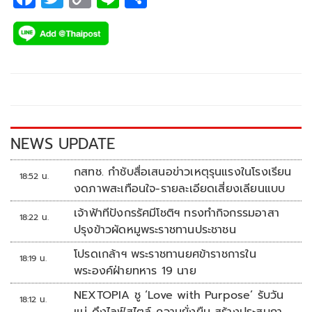
ac
wi
o
n
h
e
tt
p
e
ar
b
er
y
e
o
Li
o
n
k
k
NEWS UPDATE
กสทช. กำชับสื่อเสนอข่าวเหตุรุนแรงในโรงเรียน
18:52 น.
งดภาพสะเทือนใจ-รายละเอียดเสี่ยงเลียนแบบ
เจ้าฟ้าทีปังกรรัศมีโชติฯ ทรงทำกิจกรรมอาสา
18:22 น.
ปรุงข้าวผัดหมูพระราชทานประชาชน
โปรดเกล้าฯ พระราชทานยศข้าราชการใน
18:19 น.
พระองค์ฝ่ายทหาร 19 นาย
NEXTOPIA ชู ‘Love with Purpose’ รับวัน
18:12 น.
แม่ ดึงไลฟ์สไตล์-ความยั่งยืน สร้างประสบกา