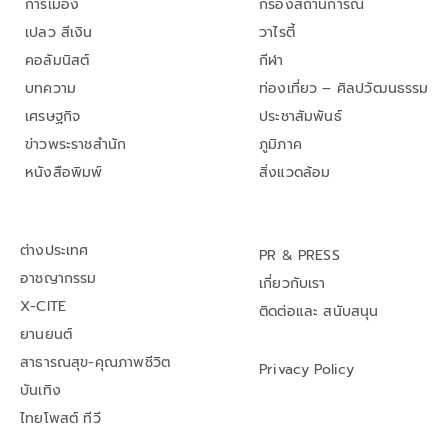
การเมือง
กรองสถานการณ์
เปลว สีเงิน
วาไรตี้
คอลัมนิสต์
กีฬา
บทความ
ท่องเที่ยว – ศิลปวัฒนธรรม
เศรษฐกิจ
ประชาสัมพันธ์
ข่าวพระราชสำนัก
ภูมิภาค
หนังสือพิมพ์
สิ่งแวดล้อม
ต่างประเทศ
PR & PRESS
อาชญากรรม
เกี่ยวกับเรา
X-CITE
ติดต่อและ สนับสนุน
ยานยนต์
สาธารณสุข-คุณภาพชีวิต
Privacy Policy
บันเทิง
ไทยโพสต์ ทีวี