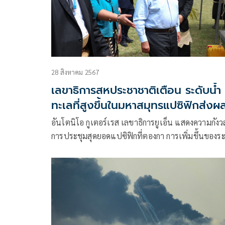
28 สิงหาคม 2567
เลขาธิการสหประชาชาติเตือน ระดับน้ำ
ทะเลที่สูงขึ้นในมหาสมุทรแปซิฟิกส่งผ
ถึง 'ภัยพิบัติโลก'
อันโตนิโอ กูเตอร์เรส เลขาธิการยูเอ็น แสดงความกัง
การประชุมสุดยอดแปซิฟิกที่ตองกา การเพิ่มขึ้นของระ
น้ำทะเล