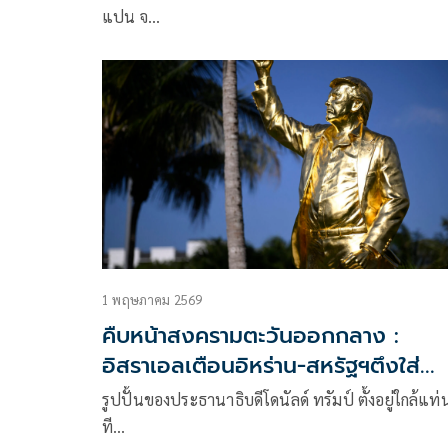
แปน จ…
1 พฤษภาคม 2569
คืบหน้าสงครามตะวันออกกลาง :
อิสราเอลเตือนอิหร่าน-สหรัฐฯตึงใส่
เยอรมนี
รูปปั้นของประธานาธิบดีโดนัลด์ ทรัมป์ ตั้งอยู่ใกล้แท่
ที…