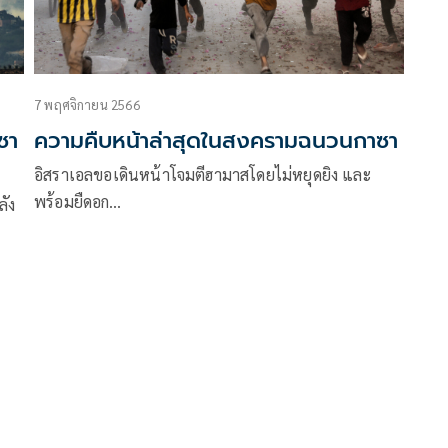
7 พฤศจิกายน 2566
ซา
ความคืบหน้าล่าสุดในสงครามฉนวนกาซา
อิสราเอลขอเดินหน้าโจมตีฮามาสโดยไม่หยุดยิง และ
พร้อมยืดอก…
ลัง