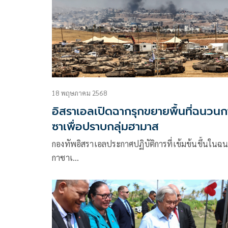
18 พฤษภาคม 2568
อิสราเอลเปิดฉากรุกขยายพื้นที่ฉนวนก
ซาเพื่อปราบกลุ่มฮามาส
กองทัพอิสราเอลประกาศปฏิบัติการที่เข้มข้นขึ้นในฉ
กาซาเ…