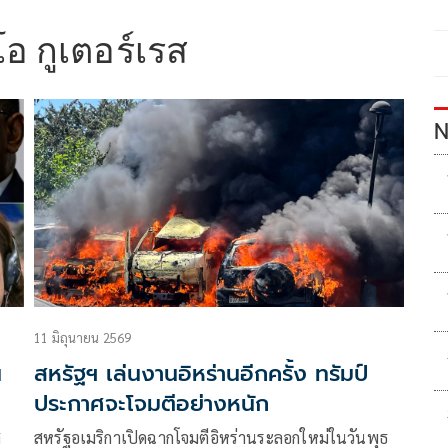
อ กูเตอร์เรส
N
11 มิถุนายน 2569
น
สหรัฐฯ เล่นงานอิหร่านอีกครั้ง ทรัมป์
ประกาศจะโจมตีอย่างหนัก
ส
สหรัฐอเมริกาเปิดฉากโจมตีอิหร่านระลอกใหม่ในวันพุธ