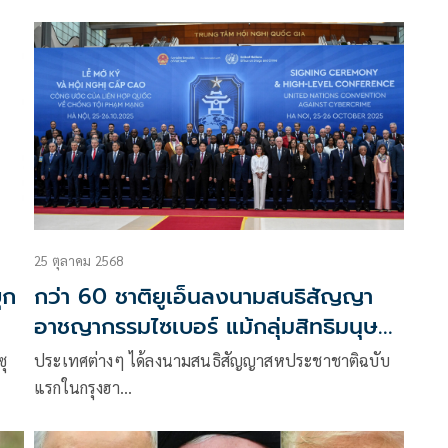
25 ตุลาคม 2568
ุก
กว่า 60 ชาติยูเอ็นลงนามสนธิสัญญา
อาชญากรรมไซเบอร์ แม้กลุ่มสิทธิมนุษย
ชนคัดค้าน
ซุ
ประเทศต่างๆ ได้ลงนามสนธิสัญญาสหประชาชาติฉบับ
แรกในกรุงฮา…