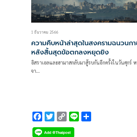
1 ธันวาคม 2566
ความคืบหน้าล่าสุดในสงครามฉนวนกา
หลังสิ้นสุดข้อตกลงหยุดยิง
อิสราเอลและฮามาสกลับมาสู้รบกันอีกครั้งในวันศุกร์ ห
จา…
F
T
C
Li
S
ac
wi
o
n
h
e
tt
p
e
ar