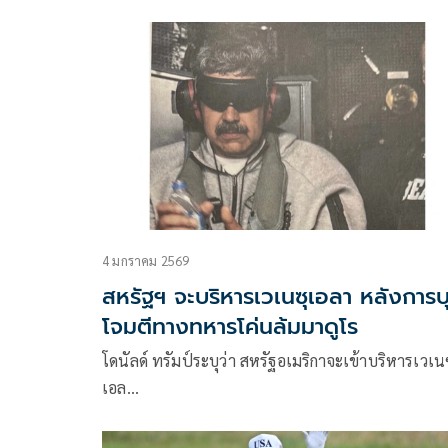
4 มกราคม 2569
สหรัฐฯ จะบริหารเวเนซุเอลา หลังการบ
โจมตีทางทหารโค่นล้มมาดูโร
โดนัลด์ ทรัมป์ระบุว่า สหรัฐอเมริกาจะเข้าบริหารเวเน
เอล…