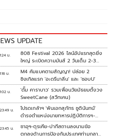
EWS UPDATE
808 Festival 2026 ไลน์อัปแรกสุดยิ่ง
1:24 น.
ใหญ่ ระเบิดความมันส์ 2 วันเต็ม 2-3
ต.ค.นี้
M4 คัมแบคตามสัญญา! ปล่อย 2
1:16 น.
ซิงเกิลแรก 'อะดรีนาลีน' และ 'ชอบU'
'ดั๊ม คาราบาว' รวมเพื่อนวัยมัธยมตั้งวง
1:02 น.
SweetCane (สวีทเคน)
โปรดเกล้าฯ 'พันเอกสุภัทร ชูตินันทน์'
23:49 น.
ดำรงตำแหน่งนายทหารปฏิบัติการฯ-
พระราชทานยศ 'พลตรี'
ซาอุฯ-ตุรเคีย-ปากีสถานลงนามข้อ
23:45 น.
ตกลงด้านการป้องกันประเทศท่ามกลาง