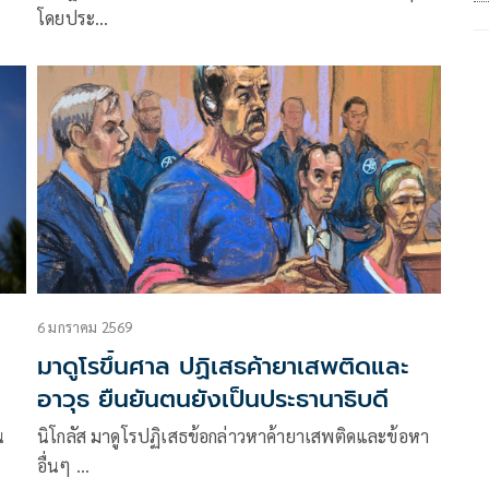
โดยประ…
6 มกราคม 2569
มาดูโรขึ้นศาล ปฏิเสธค้ายาเสพติดและ
อาวุธ ยืนยันตนยังเป็นประธานาธิบดี
น
นิโกลัส มาดูโรปฏิเสธข้อกล่าวหาค้ายาเสพติดและข้อหา
อื่นๆ …