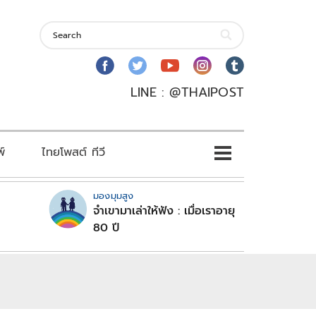
LINE : @THAIPOST
พ์
ไทยโพสต์ ทีวี
มองมุมสูง
จำเขามาเล่าให้ฟัง : เมื่อเราอายุ
80 ปี