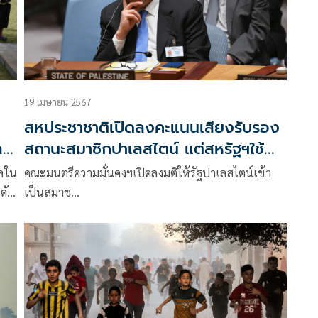
19 เมษายน 2567
สหประชาชาติเปิดลงคะแนนเสียงรับรอง
ล
สถานะสมาชิกปาเลสไตน์ แต่สหรัฐฯใช้
สิทธิ์วีโต้
วลใน
คณะมนตรีความมั่นคงฯเปิดลงมติให้รัฐปาเลสไตน์เข้า
ดับ
เป็นสมาช…