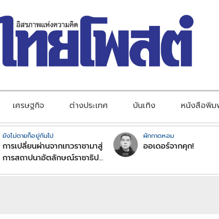
เศรษฐกิจ
ต่างประเทศ
บันเทิง
หนังสือพิม
ยังไม่ตายก็อยู่กันไป
ผักกาดหอม
การเปลี่ยนผ่านจากเทวราชามาสู่
ออเดอร์จากคุก!
การสถาปนาอัตลักษณ์ราชาธิป
ไตยแบบพุทธศาสนาในพระไตร
ปิฏก : สามัญผลสูตรในฐานะ
ทฤษฎีขีดจำกัดของอำนาจรัฐ
เหนือแรงงานและทรัพย์สิน