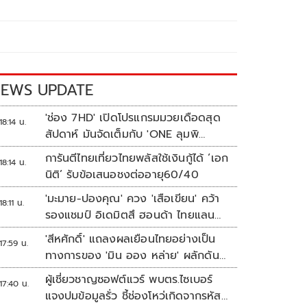
EWS UPDATE
'ช่อง 7HD' เปิดโปรแกรมมวยเดือดสุด
18:14 น.
สัปดาห์ มันจัดเต็มกับ 'ONE ลุมพิ
นี 165-มวยไทย 7 สี'
การันตีไทยเที่ยวไทยพลัสใช้เงินกู้ได้ ‘เอก
18:14 น.
นิติ’ รับข้อเสนอชงต่ออายุ60/40
'มะมาย-ปองคุณ' ควง 'เสือเขียน' คว้า
18:11 น.
รองแชมป์ อิเดมิตสึ ฮอนด้า ไทยแลนด์
ทาเลนต์ คัพ สนาม 3
'สีหศักดิ์' แถลงผลเยือนไทยอย่างเป็น
17:59 น.
ทางการของ 'มิน ออง หล่าย' ผลักดัน
เมียนมากลับสู่อาเซียน
ผู้เชี่ยวชาญซอฟต์แวร์ พบตร.ไซเบอร์
17:40 น.
แจงปมข้อมูลรั่ว ชี้ช่องโหว่เกิดจากรหัส