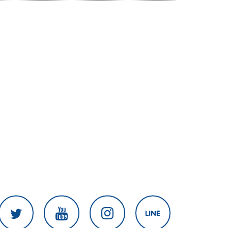
ผ่านจนท.หลุด ไม่ใช่ถูกแฮกระบบ