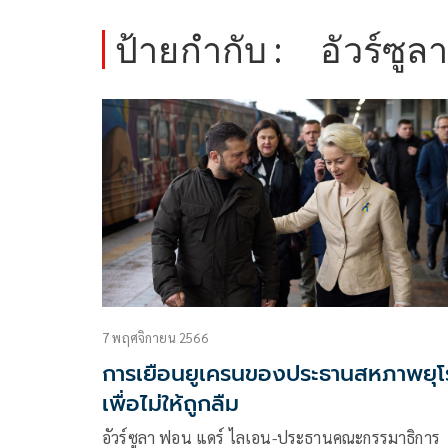
ป้ายกำกับ :
อัวร์ซู
7 พฤศจิกายน 2566
การเยือนยูเครนของประธานสหภาพยุโ
เพื่อไม่ให้ถูกลืม
อัวร์ซูลา ฟอน แดร์ ไลเอน-ประธานคณะกรรมาธิการ