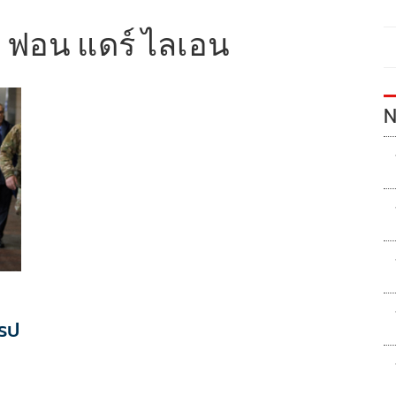
ลา ฟอน แดร์ ไลเอน
N
รป