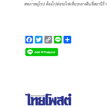
สหภาพยุโรป ต้องไปต่อรถไฟเที่ยวกลางคืนที่สถานีร้า
แห่งหนึ่งในโป
F
T
C
Li
S
ac
wi
o
n
h
e
tt
p
e
ar
b
er
y
e
o
Li
o
n
k
k