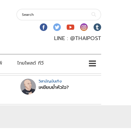
LINE : @THAIPOST
พ์
ไทยโพสต์ ทีวี
วิสามัญบันเทิง
เหยียบย่ำหัวใจ?