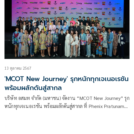
13 ตุลาคม 2567
'MCOT New Journey' รุกหนักทุกเจเนอเรชัน
พร้อมผลักดันสู่สากล
บริษัท อสมท จำกัด (มหาชน) จัดงาน “MCOT New Journey” รุก
หนักทุกเจเนอเรชัน พร้อมผลักดันสู่สากล ที่ Phenix Pratunam
Bangkok โดย ผาติยุทธ ใจสว่าง รักษาการในตำแหน่งผู้อำนวย
การใหญ่ บมจ.อสมท (รก.ผอ.ใหญ่ บมจ. อสมท) ได้เผยถึงทิศทาง
ที่ไม่ล้อมกรอบ สร้างคอมมูนิตี้ที่หลากหลาย พร้อมต่อยอดทุกคอน