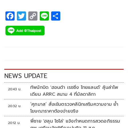
เทนต์
F
T
C
Li
S
ac
wi
o
n
h
e
tt
p
e
ar
b
er
y
e
o
Li
o
n
k
k
NEWS UPDATE
ทัพนักบิด 'ฮอนด้า เรซซิ่ง ไทยแลนด์' ลุ้นล่าโพ
20:43 น.
เดียม ARRC สนาม 4 ที่มัลดาลิกา
‘ศุภมาส’ สั่งเข้มตรวจคลินิกเสริมความงาม ย้ำ
20:32 น.
โฆษณาราคาต้องจ่ายจริง
พี่ชาย 'ฮลุน โซโล่' แจ้งกำหนดการสวดอภิธรรม
20:12 น.