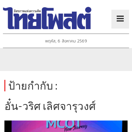
พฤหัส, 6 สิงหาคม 2569
ป้ายกำกับ :
อั๋น-วริศ เลิศจารุวงศ์