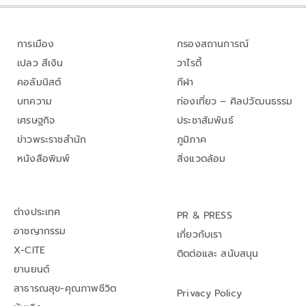
การเมือง
กรองสถานการณ์
เปลว สีเงิน
วาไรตี้
คอลัมนิสต์
กีฬา
บทความ
ท่องเที่ยว – ศิลปวัฒนธรรม
เศรษฐกิจ
ประชาสัมพันธ์
ข่าวพระราชสำนัก
ภูมิภาค
หนังสือพิมพ์
สิ่งแวดล้อม
ต่างประเทศ
PR & PRESS
อาชญากรรม
เกี่ยวกับเรา
X-CITE
ติดต่อและ สนับสนุน
ยานยนต์
สาธารณสุข-คุณภาพชีวิต
Privacy Policy