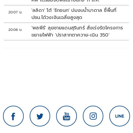
ศพ เตรียมจัดพิธีฌาปนกิจ 11 ส.ค.
'ลลิดา' โต้ 'รักชนก' ปมงบน้ำบาดาล ชี้พื้นที่
20:07 น.
ปชน.ได้วงเงินเฉลี่ยสูงสุด
'พลพีร์' ลุยชายแดนสุรินทร์ สั่งเร่งรัดโครงการ
20:06 น.
ขยายไฟฟ้า 'ปราสาทตาควาย-เนิน 350'