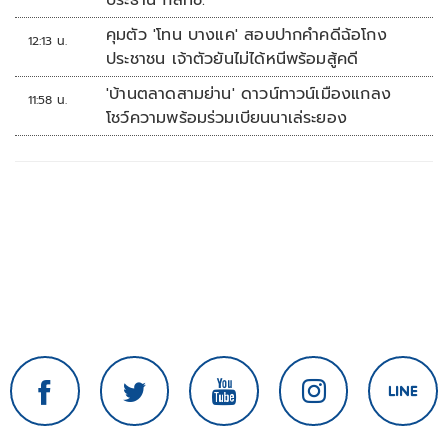
ประธาน กสทช.
คุมตัว 'โทน บางแค' สอบปากคำคดีฉ้อโกง
12:13 น.
ประชาชน เจ้าตัวยันไม่ได้หนีพร้อมสู้คดี
'บ้านตลาดสามย่าน' ดาวน์ทาวน์เมืองแกลง
11:58 น.
โชว์ความพร้อมร่วมเบียนนาเล่ระยอง