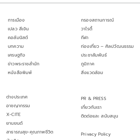
การเมือง
กรองสถานการณ์
เปลว สีเงิน
วาไรตี้
คอลัมนิสต์
กีฬา
บทความ
ท่องเที่ยว – ศิลปวัฒนธรรม
เศรษฐกิจ
ประชาสัมพันธ์
ข่าวพระราชสำนัก
ภูมิภาค
หนังสือพิมพ์
สิ่งแวดล้อม
ต่างประเทศ
PR & PRESS
อาชญากรรม
เกี่ยวกับเรา
X-CITE
ติดต่อและ สนับสนุน
ยานยนต์
สาธารณสุข-คุณภาพชีวิต
Privacy Policy