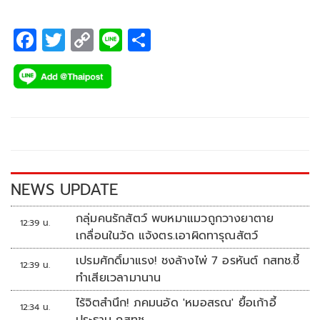
F
T
C
Li
S
ac
wi
o
n
h
e
tt
p
e
ar
b
er
y
e
o
Li
o
n
k
k
NEWS UPDATE
กลุ่มคนรักสัตว์ พบหมาแมวถูกวางยาตาย
12:39 น.
เกลื่อนในวัด แจ้งตร.เอาผิดทารุณสัตว์
เปรมศักดิ์มาแรง! ชงล้างไพ่ 7 อรหันต์ กสทช.ชี้
12:39 น.
ทำเสียเวลามานาน
ไร้จิตสำนึก! ภคมนอัด 'หมอสรณ' ยื้อเก้าอี้
12:34 น.