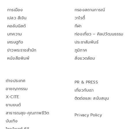
การเมือง
กรองสถานการณ์
เปลว สีเงิน
วาไรตี้
คอลัมนิสต์
กีฬา
บทความ
ท่องเที่ยว – ศิลปวัฒนธรรม
เศรษฐกิจ
ประชาสัมพันธ์
ข่าวพระราชสำนัก
ภูมิภาค
หนังสือพิมพ์
สิ่งแวดล้อม
ต่างประเทศ
PR & PRESS
อาชญากรรม
เกี่ยวกับเรา
X-CITE
ติดต่อและ สนับสนุน
ยานยนต์
สาธารณสุข-คุณภาพชีวิต
Privacy Policy
บันเทิง