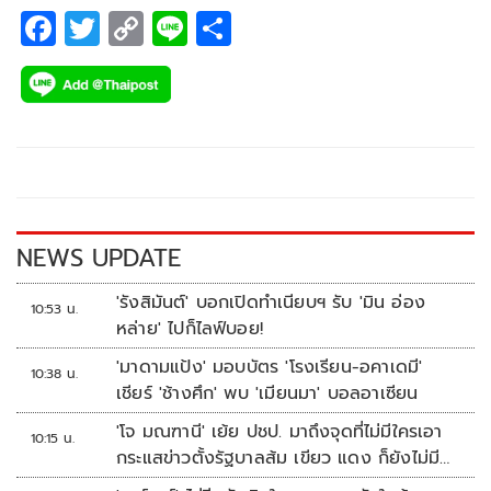
F
T
C
Li
S
ac
wi
o
n
h
e
tt
p
e
ar
b
er
y
e
o
Li
o
n
k
k
NEWS UPDATE
'รังสิมันต์' บอกเปิดทำเนียบฯ รับ 'มิน อ่อง
10:53 น.
หล่าย' ไปก็ไลฟ์บอย!
'มาดามแป้ง' มอบบัตร 'โรงเรียน-อคาเดมี'
10:38 น.
เชียร์ 'ช้างศึก' พบ 'เมียนมา' บอลอาเซียน
'โจ มณฑานี' เย้ย ปชป. มาถึงจุดที่ไม่มีใครเอา
10:15 น.
กระแสข่าวตั้งรัฐบาลส้ม เขียว แดง ก็ยังไม่มีฟ้า
เลย