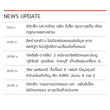
o
n
k
k
NEWS UPDATE
เปิดลึก มหาดไทย ขยับ รีเซ็ต คุมอาวุธปืน ฝ่าย
0:01 น.
กฎหมายแทงสวน
อิหร่านกร้าว ไม่เปิดช่องแคบฮอร์มุซ หาก
21:24 น.
สหรัฐฯ ไม่ปฏิบัติตามเงื่อนไขทั้งหมด
'บิสโซลี-ดาร์ลัน' 2 แข้งบราซิลซัดคนละประตู
20:56 น.
'บุรีรัมย์' บุกเชือด 'ราชบุรี' เก็บชัยอุ่นเครื่อง 4
นัดรวด
'ชิพ-นครินทร์' รั้งท็อป 4 'เฟอร์-ปัญจรุจน์'
20:51 น.
คว้าแต้มสำคัญ ศึก ARRC สนาม 4 เรซ 2
เปิดลึก 'กรมการปกครอง-มท.' ขยับรีเซ็ต-
20:45 น.
นิรโทษกรรม อาวุธปืนทั่วประเทศ