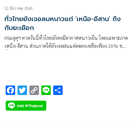
22 ธันวาคม 2565
ทั่วไทยยังเจอลมหนาวแต่ 'เหนือ-อีสาน' ถึง
กับยะเยือก
กรมอุตุฯ คาดวันนี้ทั่วไทยยังคงมีอากาศหนาวเย็น โดยเฉพาะภาค
เหนือ-อีสาน ส่วนภาคใต้ยังเจอฝนแต่ลดลงเหลือเพียง 20% ของ
พื้นที่ คลื่นสูง 1-2 เมตร
F
T
C
Li
S
ac
wi
o
n
h
e
tt
p
e
ar
b
er
y
e
o
Li