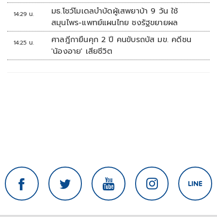
มธ.โชว์โมเดลบำบัดผู้เสพยาบ้า 9 วัน ใช้
14:29 น.
สมุนไพร-แพทย์แผนไทย ชงรัฐขยายผล
ศาลฎีกายืนคุก 2 ปี คนขับรถบัส มข. คดีชน
14:25 น.
'น้องอาย' เสียชีวิต