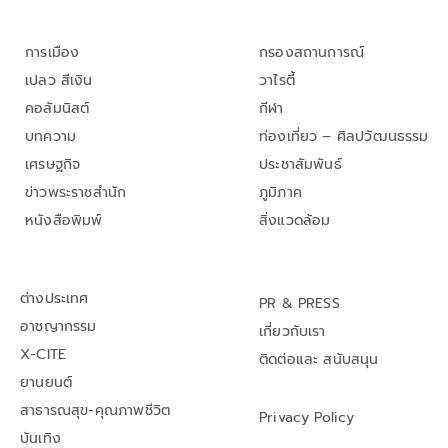
การเมือง
กรองสถานการณ์
เปลว สีเงิน
วาไรตี้
คอลัมนิสต์
กีฬา
บทความ
ท่องเที่ยว – ศิลปวัฒนธรรม
เศรษฐกิจ
ประชาสัมพันธ์
ข่าวพระราชสำนัก
ภูมิภาค
หนังสือพิมพ์
สิ่งแวดล้อม
ต่างประเทศ
PR & PRESS
อาชญากรรม
เกี่ยวกับเรา
X-CITE
ติดต่อและ สนับสนุน
ยานยนต์
สาธารณสุข-คุณภาพชีวิต
Privacy Policy
บันเทิง