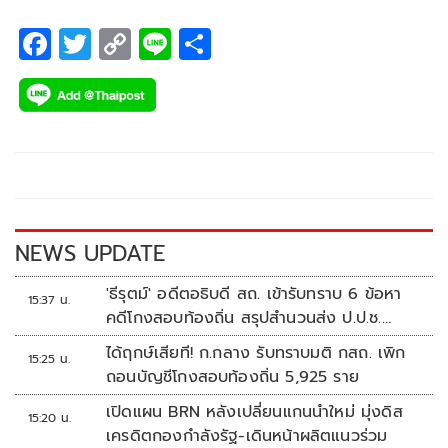
F
T
C
Li
S
ac
wi
o
n
h
e
tt
p
e
ar
b
er
y
e
o
Li
o
n
k
k
NEWS UPDATE
'ธีรุตม์' อดีตอธิบดี สถ. เข้ารับทราบ 6 ข้อหา
15:37 น.
คดีโกงสอบท้องถิ่น สรุปสำนวนส่ง ป.ป.ช.
สัปดาห์หน้า
ได้ฤกษ์เสียที! ก.กลาง รับทราบมติ กสถ. เพิก
15:25 น.
ถอนบัญชีโกงสอบท้องถิ่น 5,925 ราย
เปิดแผน BRN หลังเปลี่ยนแกนนำใหม่ มุ่งดิส
15:20 น.
เครดิตกองกำลังรัฐ-เดินหน้าผลิตแนวร่วม