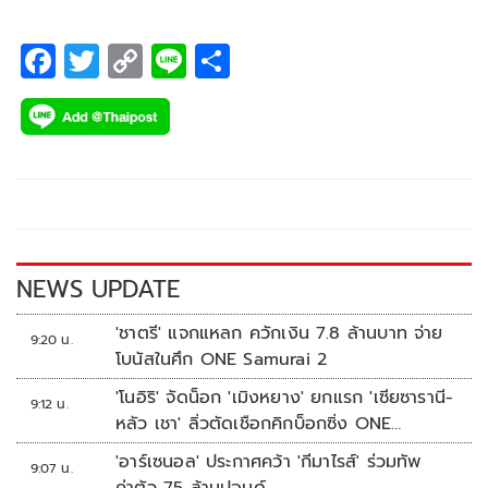
เป็นเรื่องของทนายและศาล
F
T
C
Li
S
ac
wi
o
n
h
e
tt
p
e
ar
b
er
y
e
o
Li
o
n
k
k
NEWS UPDATE
'ชาตรี' แจกแหลก ควักเงิน 7.8 ล้านบาท จ่าย
9:20 น.
โบนัสในศึก ONE Samurai 2
'โนอิริ' จัดน็อก 'เมิงหยาง' ยกแรก 'เซียซารานี-
9:12 น.
หลัว เชา' ลิ่วตัดเชือกคิกบ็อกซิ่ง ONE
Samurai 2
'อาร์เซนอล' ประกาศคว้า 'กีมาไรส์' ร่วมทัพ
9:07 น.