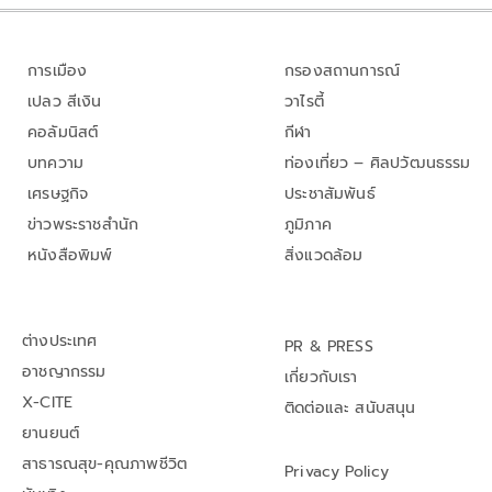
การเมือง
กรองสถานการณ์
เปลว สีเงิน
วาไรตี้
คอลัมนิสต์
กีฬา
บทความ
ท่องเที่ยว – ศิลปวัฒนธรรม
เศรษฐกิจ
ประชาสัมพันธ์
ข่าวพระราชสำนัก
ภูมิภาค
หนังสือพิมพ์
สิ่งแวดล้อม
ต่างประเทศ
PR & PRESS
อาชญากรรม
เกี่ยวกับเรา
X-CITE
ติดต่อและ สนับสนุน
ยานยนต์
สาธารณสุข-คุณภาพชีวิต
Privacy Policy