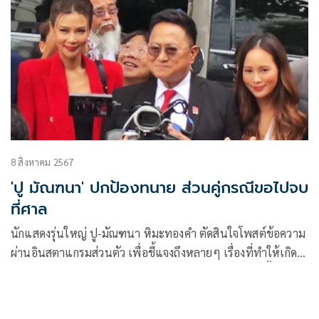
8 สิงหาคม 2567
'ปู มัณฑนา' ปกป้องทนาย ส่วนคู่กรณีขอไปจบ
ที่ศาล
นักแสดงรุ่นใหญ่ ปู-มัณฑนา หิมะทองคำ ตัดสินใจโพสต์ข้อความ
ผ่านอินสตาแกรมส่วนตัว เพื่อชี้แจงถึงหลายๆ เรื่องที่ทำให้เกิด
การเข้าใจผิด และส่งผลกระทบต่อบุคคลอื่น โดยหลังจากนี้จะขอ
ออกมาปกป้อง ทนายกิ่ง-ศิริญญ์รดา เลืองวัฒนะวณิชและ อาจารย์
ประมาณ เลืองวัฒนะวณิช ซึ่งเป็นที่ปรึกษา ส่วนกับคู่กรณีขอให้