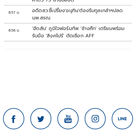
ค่าตัว 75 ล้านปอนด์
อดีตสว.ชี้เปรี้ยง'อนุทิน'ต้องรีบทูลเกล้าฯปลด
8:57 น.
นพ.สรณ
'ฮัดสัน' ภูมิใจฟอร์มทัพ 'ช้างศึก' เตรียมพร้อม
8:56 น.
รับมือ 'สิงคโปร์' ตัดเชือก AFF