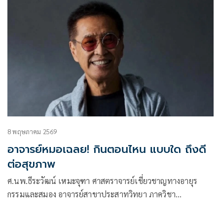
8 พฤษภาคม 2569
อาจารย์หมอเฉลย! กินตอนไหน แบบใด ถึงดี
ต่อสุขภาพ
ศ.นพ.ธีระวัฒน์ เหมะจุฑา ศาสตราจารย์เชี่ยวชาญทางอายุร
กรรมและสมอง อาจารย์สาขาประสาทวิทยา ภาควิชา
อายุรศาสตร์ คณะแพทย์ศาสตร์ จุฬาลงกรณ์มหาวิทยาลัย