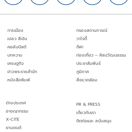
การเมือง
กรองสถานการณ์
เปลว สีเงิน
วาไรตี้
คอลัมนิสต์
กีฬา
บทความ
ท่องเที่ยว – ศิลปวัฒนธรรม
เศรษฐกิจ
ประชาสัมพันธ์
ข่าวพระราชสำนัก
ภูมิภาค
หนังสือพิมพ์
สิ่งแวดล้อม
ต่างประเทศ
PR & PRESS
อาชญากรรม
เกี่ยวกับเรา
X-CITE
ติดต่อและ สนับสนุน
ยานยนต์