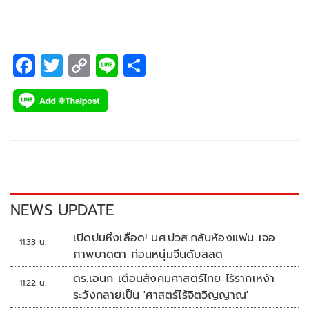
F
T
C
Li
S
ac
wi
o
n
h
e
tt
p
e
ar
b
er
y
e
o
Li
o
n
k
k
NEWS UPDATE
เปิดปมหึงเลือด! นศ.ปวส.กลับห้องแฟน เจอ
11:33 น.
ภาพบาดตา ก่อนหนุ่มจีนดับสลด
ดร.เอนก เตือนสังคมศาสตร์ไทย ไร้รากเหง้า
11:22 น.
ระวังกลายเป็น 'ศาสตร์ไร้จิตวิญญาณ'