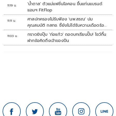
'น้ำตาล' ตัวแม่แฟชั่นไอคอน ขึ้นแท่นแบรนด์
11:19 น.
แอมฯ FitFlop
ศาลปกครองไม่รับฟ้อง 'นพ.สรณ' ปม
11:11 น.
คุณสมบัติ กสทช. ชี้ยังไม่ได้รับความเดือดร้อน
เสียหาย
กราดยิงปุ๊บ 'ก่อแก้ว' ถอดบทเรียนปั๊บ! โชว์กึ๋น
11:03 น.
ฝากข้อคิดถึงเจ้าของปืน