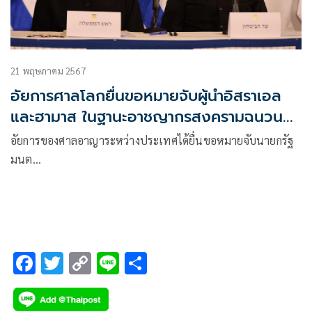
21 พฤษภาคม 2567
อัยการศาลโลกยื่นขอหมายจับผู้นำอิสราเอล
และฮามาส ในฐานะอาชญากรสงครามฉนวนกา
ซา
อัยการของศาลอาญาระหว่างประเทศได้ยื่นขอหมายจับนายกรัฐ
มนต…
F
T
C
Li
S
ac
wi
o
n
h
e
tt
p
e
ar