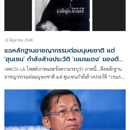
24 มิถุนายน 2568
แฉหลักฐานอาชญากรรมต่อมนุษยชาติ แต่
'ฮุนเซน' กำลังล้างประวัติ 'เขมรแดง' ของตัว
เอง
เพจCSI LA โพสต์ภาพและข้อความระบุว่า ภาพนี้…คือหลักฐาน
อาชญากรรมต่อมนุษยชาติ แต่ ฮุนเซนกำลังล้างประวัติ “เขมร
แดง” ของตัวเอง