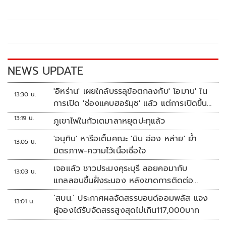
b
er
y
e
o
Li
o
n
k
k
NEWS UPDATE
'อิหร่าน' เผยใกล้บรรลุข้อตกลงกับ' โอมาน' ใน
13:30 น.
การเปิด 'ช่องแคบฮอร์มุซ' แล้ว แต่การเปิดขึ้น
อยู่กับสหรัฐฯ
13:19 น.
ภูเขาไฟในกัวเตมาลาหยุดปะทุแล้ว
'อนุทิน' หารือเต็มคณะ 'มิน อ่อง หล่าย' ย้ำ
13:05 น.
มิตรภาพ-ความไว้เนื้อเชื่อใจ
เจอแล้ว ชาวประมงคุระบุรี ลอยคอมากับ
13:03 น.
แกลลอนขึ้นฝั่งระนอง หลังขาดการติดต่อ
หลายวัน
‘สบน.’ ประกาศผลจัดสรรบอนด์ออมพลัส แจง
13:01 น.
ผู้จองได้รับจัดสรรสูงสุดไม่เกิน117,000บาท