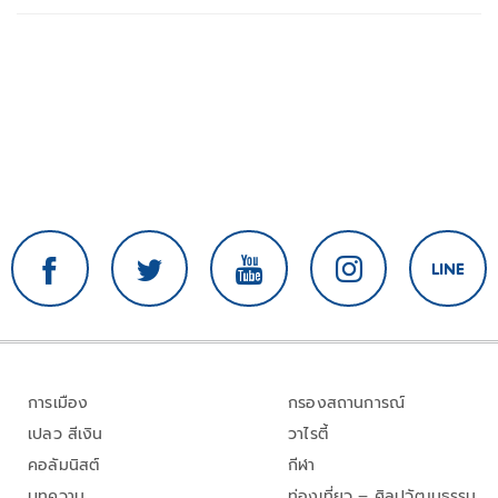
การเมือง
กรองสถานการณ์
เปลว สีเงิน
วาไรตี้
คอลัมนิสต์
กีฬา
บทความ
ท่องเที่ยว – ศิลปวัฒนธรรม