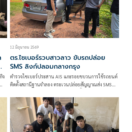
12 มิถุนายน 2569
ล
ตร.ไซเบอร์รวบสาวลาว ขับรถปล่อย
พัน
SMS ลิงก์ปลอมกลางกรุง
กิจ
ตำรวจไซเบอร์ประสาน AIS แกะรอยขบวนการใช้รถยนต์
ติดตั้งสถานีฐานจำลอง ตระเวนปล่อยสัญญาณส่ง SMS
หลอกประชาชนตามย่านชุมชนและพื้นที่คนพลุกพล่าน
สุดท้ายตามสกัดรถต้องสงสัยในพื้นที่บางขุนเทียน ห