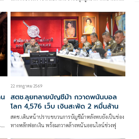
ติด พร้อมตรวจยึดยาบ้าจำนวน 52,000 เม็ด บริเวณหน้า
บ้
22 กรกฎาคม 2569
คน
สตช.ลุยทลายบัญชีม้า กวาดพนันบอล
โลก 4,576 เว็บ เงินสะพัด 2 หมื่นล้าน
สตช.เดินหน้าปราบขบวนการบัญชีม้าหลังพบยังเป็นช่อง
ห้
ทางหลักฟอกเงิน พร้อมกวาดล้างพนันออนไลน์ช่วงฟุ
ี