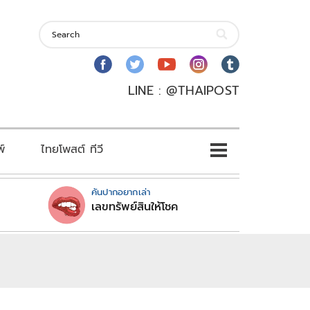
LINE : @THAIPOST
พ์
ไทยโพสต์ ทีวี
คันปากอยากเล่า
เลขทรัพย์สินให้โชค