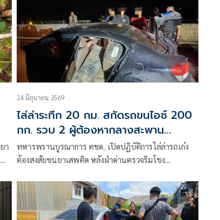
24 มิถุนายน 2569
ไล่ล่าระทึก 20 กม. สกัดรถขนไอซ์ 200
กก. รวบ 2 ผู้ต้องหากลางสะพาน
บ้านแพง
นยา
ทหารพรานบูรณาการ ตชด. เปิดปฏิบัติการไล่ล่ารถเก๋ง
ต้องสงสัยขนยาเสพติด หลังฝ่าด่านตรวจริมโขง
จ.นครพนม เจ้าหน้าที่จำเป็นต้องยิงสกัดยาง ก่อนรถล้อ
หลุดเสียหลักกลางสะพานใน อ.บ้านแพง จับกุมผู้ต้องหา 2
ราย