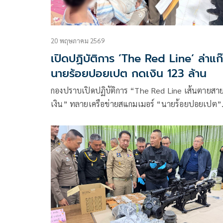
20 พฤษภาคม 2569
เปิดปฏิบัติการ ’The Red Line‘ ล่าแก
นายร้อยปอยเปต กดเงิน 123 ล้าน
กองปราบเปิดปฏิบัติการ “The Red Line เส้นตายสา
เงิน” ทลายเครือข่ายสแกมเมอร์ “นายร้อยปอยเปต”
หลอกหมอเหยื่อคดีฟอกเงิน บังคับวิดีโอคอลเปิดฉากหล
เป็นโรงพัก พร้อมใช้หมายศาลปลอมกดดันให้โอนเงิน
พบเครือข่ายพัวพัน 76 คดี ความเสียหายรวมกว่า 12
ล้านบาท