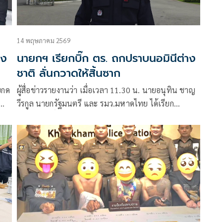
14 พฤษภาคม 2569
๊ง
นายกฯ เรียกบิ๊ก ตร. ถกปราบนอมินีต่าง
ชาติ ลั่นกวาดให้สิ้นซาก
ยกด
ผู้สื่อข่าวรายงานว่า เมื่อเวลา 11.30 น. นายอนุทิน ชาญ
วีรกูล นายกรัฐมนตรี และ รมว.มหาดไทย ได้เรียก
ัง
พล.ต.อกิตติ์รัฐ พันธุ์เพ็ชร์
3