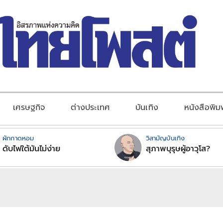
เศรษฐกิจ
ต่างประเทศ
บันเทิง
หนังสือพิม
ผักกาดหอม
วิสามัญบันเทิง
ดับไฟใต้มันไม่ง่าย
สุภาพบุรุษผู้อาวุโส?