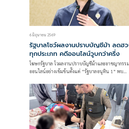
6 มิถุนายน 2569
รัฐบาลโชว์ผลงานปราบบัญชีม้า ลดฮ
ทุกประเภท คดีออนไลน์วูบกว่าครึ่ง
โฆษกรัฐบาล โวผลงานปราบบัญชีม้าและอาชญากรร
ออนไลน์อย่างเข้มข้นตั้งแต่ “รัฐบาลอนุทิน 1” พบ
จำนวนบัญชีม้าบุคคลลดลง 76.9% นิติบุคคลลด 88.