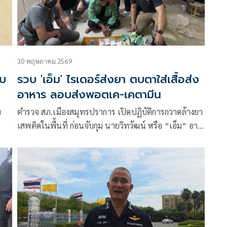
30 พฤษภาคม 2569
วบ
รวบ 'เอ็ม' ไรเดอร์ส่งยา ตบตาใส่เสื้อส่ง
อาหาร ลอบส่งพอตเค-เคตามีน
ม
ตำรวจ สภ.เมืองสมุทรปราการ เปิดปฏิบัติการกวาดล้างยา
เสพติดในพื้นที่ ก่อนจับกุม นายวิทวัฒน์ หรือ “เอ็ม” อายุ
4%
23 ปี