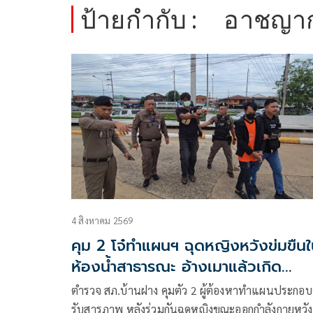
ป้ายกำกับ :
อาชญา
4 สิงหาคม 2569
คุม 2 โจ๋ทำแผนฯ ฉุดหญิงหวังข่มขืน
ห้องน้ำสาธารณะ อ้างเมาแล้วเกิด
อารมณ์
ตำรวจ สภ.บ้านฝาง คุมตัว 2 ผู้ต้องหาทำแผนประกอ
รับสารภาพ หลังร่วมกันฉุดหญิงขณะออกกำลังกายหวั