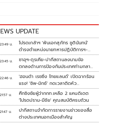
EWS UPDATE
โปรดเกล้าฯ 'พันเอกสุภัทร ชูตินันทน์'
23:49 น.
ดำรงตำแหน่งนายทหารปฏิบัติการฯ-
พระราชทานยศ 'พลตรี'
ซาอุฯ-ตุรเคีย-ปากีสถานลงนามข้อ
23:45 น.
ตกลงด้านการป้องกันประเทศท่ามกลาง
สงครามในภูมิภาค
'ฮอนด้า เรซซิ่ง ไทยแลนด์' เปิดฉากร้อน
22:46 น.
แรง! 'ชิพ-มิกซ์' กดเวลาติดหัว
แถว ARRC สนาม 4 ที่มัลดาลิกา
ศึกชิงชัยผู้ว่ากกท.เหลือ 2 แคนดิเดต
21:57 น.
'โปรดปราน-มีชัย' คุณสมบัติครบถ้วน
ปากีสถานจำกัดการรายงานข่าวของสื่อ
21:47 น.
ต่างประเทศนอกเมืองสำคัญ