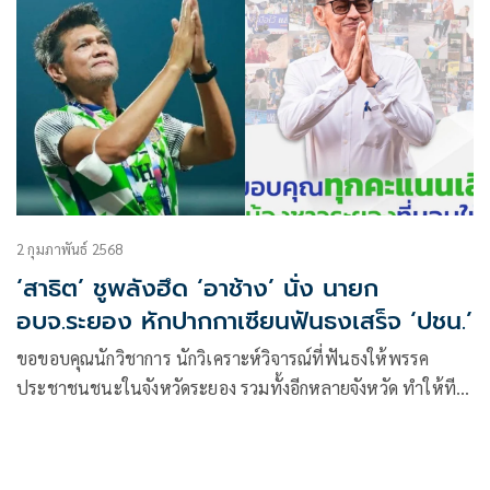
2 กุมภาพันธ์ 2568
‘สาธิต’ ชูพลังฮึด ‘อาช้าง’ นั่ง นายก
อบจ.ระยอง หักปากกาเซียนฟันธงเสร็จ ‘ปชน.’
ขอขอบคุณนักวิชาการ นักวิเคราะห์วิจารณ์ที่ฟันธงให้พรรค
ประชาชนชนะในจังหวัดระยอง รวมทั้งอีกหลายจังหวัด ทำให้ทีม
งานเราทำงานแบบไม่หยุดไม่หย่อน