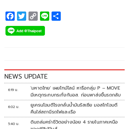
F
T
C
Li
S
ac
wi
o
n
h
e
tt
p
e
ar
b
er
y
e
o
Li
o
n
k
k
NEWS UPDATE
'มหาดไทย' เผยไทม์ไลน์ หารือกลุ่ม P – MOVE
6:19 น.
มีเหตุกระทบกระทั่งกับอส. ก่อนพาส่งขึ้นรถกลับ
ยูเครนโจมตีโรงกลั่นน้ำมันรัสเซีย มอสโกโจมตี
6:02 น.
คืนใส่สถานีรถไฟและเรือ
ดินถล่มคร่าชีวิตอย่างน้อย 4 รายในภาคเหนือ
5:40 น.