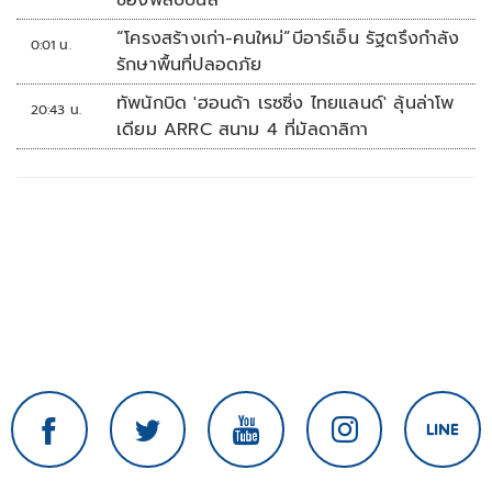
ของฟิลิปปินส์
“โครงสร้างเก่า-คนใหม่”บีอาร์เอ็น รัฐตรึงกำลัง
0:01 น.
รักษาพื้นที่ปลอดภัย
ทัพนักบิด 'ฮอนด้า เรซซิ่ง ไทยแลนด์' ลุ้นล่าโพ
20:43 น.
เดียม ARRC สนาม 4 ที่มัลดาลิกา