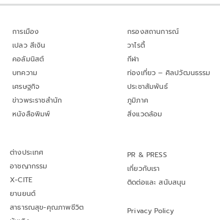
การเมือง
กรองสถานการณ์
เปลว สีเงิน
วาไรตี้
คอลัมนิสต์
กีฬา
บทความ
ท่องเที่ยว – ศิลปวัฒนธรรม
เศรษฐกิจ
ประชาสัมพันธ์
ข่าวพระราชสำนัก
ภูมิภาค
หนังสือพิมพ์
สิ่งแวดล้อม
ต่างประเทศ
PR & PRESS
อาชญากรรม
เกี่ยวกับเรา
X-CITE
ติดต่อและ สนับสนุน
ยานยนต์
สาธารณสุข-คุณภาพชีวิต
Privacy Policy