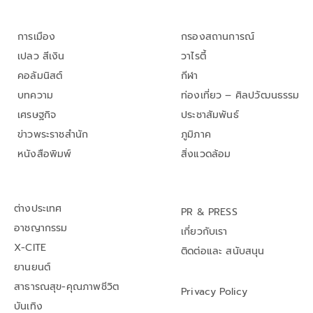
การเมือง
กรองสถานการณ์
เปลว สีเงิน
วาไรตี้
คอลัมนิสต์
กีฬา
บทความ
ท่องเที่ยว – ศิลปวัฒนธรรม
เศรษฐกิจ
ประชาสัมพันธ์
ข่าวพระราชสำนัก
ภูมิภาค
หนังสือพิมพ์
สิ่งแวดล้อม
ต่างประเทศ
PR & PRESS
อาชญากรรม
เกี่ยวกับเรา
X-CITE
ติดต่อและ สนับสนุน
ยานยนต์
สาธารณสุข-คุณภาพชีวิต
Privacy Policy
บันเทิง