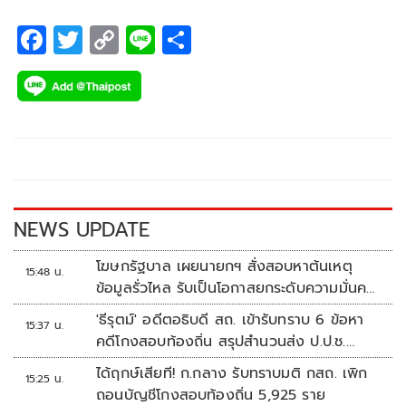
F
T
C
Li
S
ac
wi
o
n
h
e
tt
p
e
ar
b
er
y
e
o
Li
o
n
k
k
NEWS UPDATE
โฆษกรัฐบาล เผยนายกฯ สั่งสอบหาต้นเหตุ
15:48 น.
ข้อมูลรั่วไหล รับเป็นโอกาสยกระดับความมั่นคง
ปลอดภัยข้อมูลภาครัฐทั้งระบบ
'ธีรุตม์' อดีตอธิบดี สถ. เข้ารับทราบ 6 ข้อหา
15:37 น.
คดีโกงสอบท้องถิ่น สรุปสำนวนส่ง ป.ป.ช.
สัปดาห์หน้า
ได้ฤกษ์เสียที! ก.กลาง รับทราบมติ กสถ. เพิก
15:25 น.
ถอนบัญชีโกงสอบท้องถิ่น 5,925 ราย