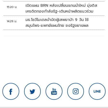
เปิดแผน BRN หลังเปลี่ยนแกนนำใหม่ มุ่งดิส
15:20 น.
เครดิตกองกำลังรัฐ-เดินหน้าผลิตแนวร่วม
มธ.โชว์โมเดลบำบัดผู้เสพยาบ้า 9 วัน ใช้
14:29 น.
สมุนไพร-แพทย์แผนไทย ชงรัฐขยายผล