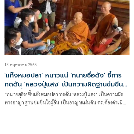
13 พฤษภาคม 2565
'แก๊งหมอปลา' หนาวแน่ 'ทนายชื่อดัง' ชี้การ
กดดัน 'หลวงปู่แสง' เป็นความผิดฐานข่มขืนใจ
ผู้อื่น จี้ตร.จัดการ
‘ทนายสุกิจ’ชี้’แก๊งหมอปลา’กดดัน’หลวงปู่แสง’ เป็นความผิด
ทางอาญา ฐานข่มขืนใจผู้อื่น เป็นอาญาแผ่นดิน ตร.ต้องดำเนิน
การตามกฎหมาย ยันหญิงสาวที่อ้างถูกหลวงปู่กระทำเป็นเพียง
กล่าวอ้างลอยๆ