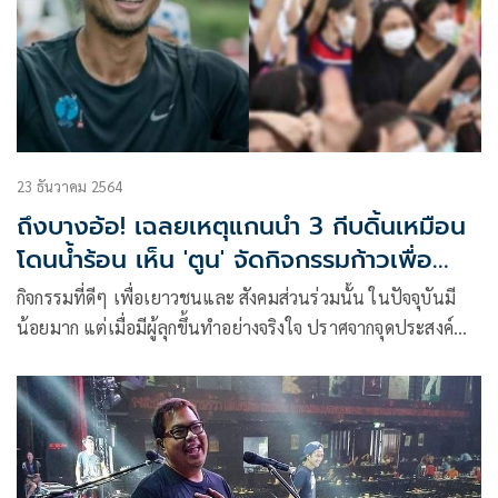
23 ธันวาคม 2564
ถึงบางอ้อ! เฉลยเหตุแกนนำ 3 กีบดิ้นเหมือน
โดนน้ำร้อน เห็น 'ตูน' จัดกิจกรรมก้าวเพื่อ
น้อง'
กิจกรรมที่ดีๆ เพื่อเยาวชนและ สังคมส่วนร่วมนั้น ในปัจจุบันมี
น้อยมาก แต่เมื่อมีผู้ลุกขึ้นทำอย่างจริงใจ ปราศจากจุดประสงค์
แอบแฝง มักจะทำให้เกิด