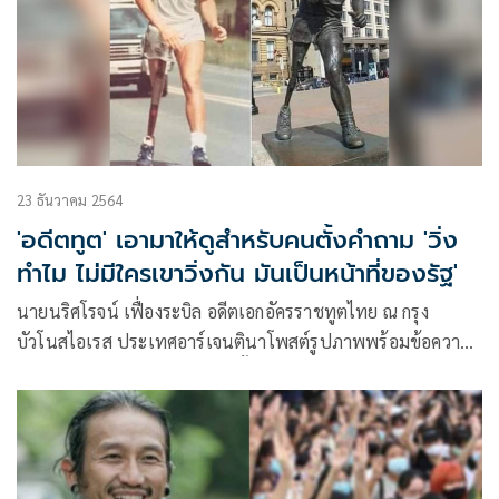
23 ธันวาคม 2564
'อดีตทูต' เอามาให้ดูสำหรับคนตั้งคำถาม 'วิ่ง
ทำไม ไม่มีใครเขาวิ่งกัน มันเป็นหน้าที่ของรัฐ'
นายนริศโรจน์ เฟื่องระบิล อดีตเอกอัครราชทูตไทย ณ กรุง
บัวโนสไอเรส ประเทศอาร์เจนตินาโพสต์รูปภาพพร้อมข้อความ
ว่า เอามาให้ดูสำหรับคนที่ชอบตั้งคำถามเกี่ยวกับการวิ่งการกุศล
ของ พี่ตูน เพื่อระดมเงินรายได้ให้ รพ. ว่า “วิ่งทำไม ไม่มีใครเขา
วิ่งกัน มันเป็นหน้าที่ของรัฐ บลา บลา บลา….”