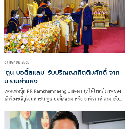
6 เมษายน 2565
'ตูน บอดี้สแลม' รับปริญญากิตติมศักดิ์ จาก
ม.รามคำแหง
เพจเฟซบุ๊ก PR Ramkhamhaeng University ได้โพสต์ภาพของ
นักร้องขวัญใจมหาชน ตูน บอดี้สแลม หรือ อาทิวราห์ คงมาลัย
รับปริญญากิตติมศักดิ์ สาขาวิชาดนตรีสากล จาก มหาวิทยาลัย
รามคำแหง