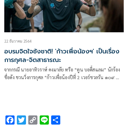
22 ธันวาคม 2564
อบรมจิตใจชังชาติ! 'ก้าวเพื่อน้องฯ' เป็นเรื่อง
การกุศล-จิตสาธารณะ
จากกรณี นายอาทิวราห์ คงมาลัย หรือ “ตูน บอดี้สแลม” นักร้อง
ชื่อดัง ชวนวิ่งการกุศล “ก้าวเพื่อน้องปีที่ 2 เวอร์ชวลรัน ๑๐๙ คำ
ขอบพระคุณ” รายได้มอบเป็นทุนการศึกษาให้เด็กยากไร้ 109
ราย
F
T
C
Li
S