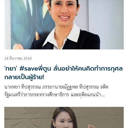
24 ธันวาคม 2564
'ทยา' #saveพี่ตูน ลั่นอย่าให้คนคิดทำการกุศล
กลายเป็นผู้ร้าย!
นางทยา ทีปสุวรรณ ภรรยานายณัฏฐพล ทีปสุวรรณ อดีต
รัฐมนตรีว่าการกระทรวงศึกษาธิการ และอดีตแกนนำ
กปปส.โพสต์ข้อความบนเฟซบุ๊กว่า “ช่วงนี้เตรียมซ้อมวิ่งงาน