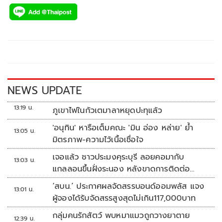
ac
wi
o
n
h
e
tt
p
e
ar
b
er
y
e
o
Li
o
n
k
k
NEWS UPDATE
13:19 น.
ภูเขาไฟในกัวเตมาลาหยุดปะทุแล้ว
'อนุทิน' หารือเต็มคณะ 'มิน อ่อง หล่าย' ย้ำ
13:05 น.
มิตรภาพ-ความไว้เนื้อเชื่อใจ
เจอแล้ว ชาวประมงคุระบุรี ลอยคอมากับ
13:03 น.
แกลลอนขึ้นฝั่งระนอง หลังขาดการติดต่อ
หลายวัน
‘สบน.’ ประกาศผลจัดสรรบอนด์ออมพลัส แจง
13:01 น.
ผู้จองได้รับจัดสรรสูงสุดไม่เกิน117,000บาท
กลุ่มคนรักสัตว์ พบหมาแมวถูกวางยาตาย
12:39 น.