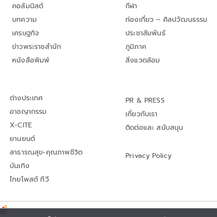
คอลัมนิสต์
กีฬา
บทความ
ท่องเที่ยว – ศิลปวัฒนธรรม
เศรษฐกิจ
ประชาสัมพันธ์
ข่าวพระราชสำนัก
ภูมิภาค
หนังสือพิมพ์
สิ่งแวดล้อม
ต่างประเทศ
PR & PRESS
อาชญากรรม
เกี่ยวกับเรา
X-CITE
ติดต่อและ สนับสนุน
ยานยนต์
สาธารณสุข-คุณภาพชีวิต
Privacy Policy
บันเทิง
ไทยโพสต์ ทีวี