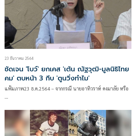
23 ธันวาคม 2564
ชัดเจน 'โบว์' ยกเคส 'เต้น ณัฐวุฒิ-มูลนิธิไทย
คม' ตบหน้า 3 กีบ 'ตูนวิ่งทำไม'
แฟ้มภาพ23 ธ.ค.2564 – จากกรณี นายอาทิวราห์ คงมาลัย หรือ
…