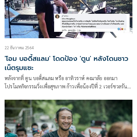
22 ธันวาคม 2564
'โอม บอดี้สแลม' โดดป้อง 'ตูน' หลังโดนชาว
เน็ตรุมแซะ
หลังจากที่ ตูน บอดี้สแลม หรือ อาทิวราห์ คงมาลัย ออกมา
โปรโมทกิจกรรมวิ่งเพื่อสุขภาพ ก้าวเพื่อน้องปีที่ 2 เวอร์ชวลรัน
๑๐๙ คำขอบพระคุณ เพื่อหาทุนการการศึกษาช่วยเหลือเด็ก 109
คน ก็เกิดกระแสดราม่าต่างๆ นานา ล่าสุด โอม เปล่งขำ มือ
คีย์บอร์ดวงบอดี้สแลม ได้ออกมาโพสต์ผ่านเฟซบุ๊ก Ohm
Plengkhum แสดงความเห็นในเรื่องนี้ว่า