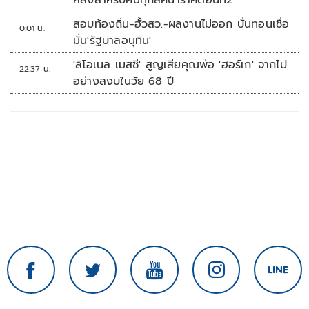
หลังสำหรับคนทุกลัคนาราศีตอนที่2
สอบท้องถิ่น-ฮั้วสว.-ผลงานไม่ออก บั่นทอนเชื่อ
0:01 น.
มั่น'รัฐบาลอนุทิน'
'ลิโอเนล เมสซี' สูญเสียคุณพ่อ 'ฮอร์เก' จากไป
22:37 น.
อย่างสงบในวัย 68 ปี