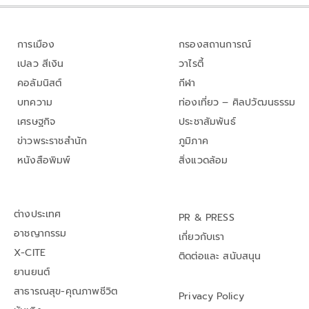
การเมือง
กรองสถานการณ์
เปลว สีเงิน
วาไรตี้
คอลัมนิสต์
กีฬา
บทความ
ท่องเที่ยว – ศิลปวัฒนธรรม
เศรษฐกิจ
ประชาสัมพันธ์
ข่าวพระราชสำนัก
ภูมิภาค
หนังสือพิมพ์
สิ่งแวดล้อม
ต่างประเทศ
PR & PRESS
อาชญากรรม
เกี่ยวกับเรา
X-CITE
ติดต่อและ สนับสนุน
ยานยนต์
สาธารณสุข-คุณภาพชีวิต
Privacy Policy