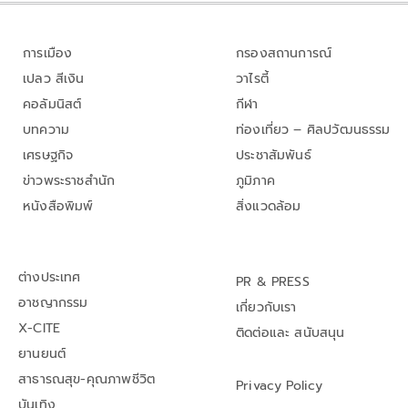
การเมือง
กรองสถานการณ์
เปลว สีเงิน
วาไรตี้
คอลัมนิสต์
กีฬา
บทความ
ท่องเที่ยว – ศิลปวัฒนธรรม
เศรษฐกิจ
ประชาสัมพันธ์
ข่าวพระราชสำนัก
ภูมิภาค
หนังสือพิมพ์
สิ่งแวดล้อม
ต่างประเทศ
PR & PRESS
อาชญากรรม
เกี่ยวกับเรา
X-CITE
ติดต่อและ สนับสนุน
ยานยนต์
สาธารณสุข-คุณภาพชีวิต
Privacy Policy
บันเทิง