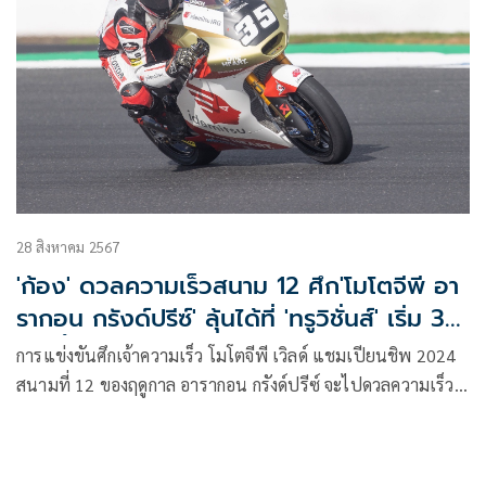
28 สิงหาคม 2567
'ก้อง' ดวลความเร็วสนาม 12 ศึก'โมโตจีพี อา
รากอน กรังด์ปรีซ์' ลุ้นได้ที่ 'ทรูวิชั่นส์' เริ่ม 30
ส.ค.นี้
การแข่งขันศึกเจ้าความเร็ว โมโตจีพี เวิลด์ แชมเปียนชิพ 2024
สนามที่ 12 ของฤดูกาล อารากอน กรังด์ปรีซ์ จะไปดวลความเร็วที่
สังเวียน มอเตอร์ สปอร์ตแลนด์ แดนกระทิงดุ ประเทศสเปน
ตั้งแต่วันที่ 30 สิงหาคม – 1 กันยายน 2567